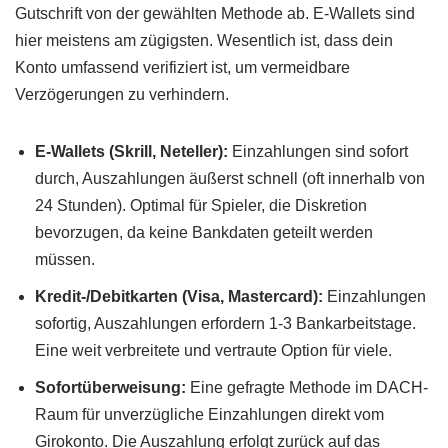
Gutschrift von der gewählten Methode ab. E-Wallets sind
hier meistens am zügigsten. Wesentlich ist, dass dein
Konto umfassend verifiziert ist, um vermeidbare
Verzögerungen zu verhindern.
E-Wallets (Skrill, Neteller):
Einzahlungen sind sofort
durch, Auszahlungen äußerst schnell (oft innerhalb von
24 Stunden). Optimal für Spieler, die Diskretion
bevorzugen, da keine Bankdaten geteilt werden
müssen.
Kredit-/Debitkarten (Visa, Mastercard):
Einzahlungen
sofortig, Auszahlungen erfordern 1-3 Bankarbeitstage.
Eine weit verbreitete und vertraute Option für viele.
Sofortüberweisung:
Eine gefragte Methode im DACH-
Raum für unverzügliche Einzahlungen direkt vom
Girokonto. Die Auszahlung erfolgt zurück auf das