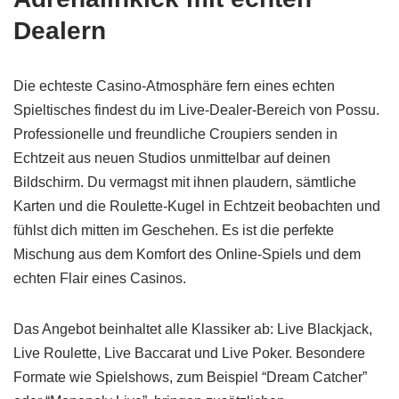
Dealern
Die echteste Casino-Atmosphäre fern eines echten
Spieltisches findest du im Live-Dealer-Bereich von Possu.
Professionelle und freundliche Croupiers senden in
Echtzeit aus neuen Studios unmittelbar auf deinen
Bildschirm. Du vermagst mit ihnen plaudern, sämtliche
Karten und die Roulette-Kugel in Echtzeit beobachten und
fühlst dich mitten im Geschehen. Es ist die perfekte
Mischung aus dem Komfort des Online-Spiels und dem
echten Flair eines Casinos.
Das Angebot beinhaltet alle Klassiker ab: Live Blackjack,
Live Roulette, Live Baccarat und Live Poker. Besondere
Formate wie Spielshows, zum Beispiel “Dream Catcher”