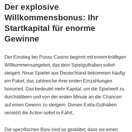
Der explosive
Willkommensbonus: Ihr
Startkapital für enorme
Gewinne
Der Einstieg bei Possu Casino beginnt mit einem kräftigen
Willkommensangebot, das dein Spielguthaben sofort
steigert. Neue Spieler aus Deutschland bekommen häufig
ein Paket, das zahlreiche ihrer ersten Einzahlungen
honoriert. Das bedeutet mehr Kapital, um die Spielwelt zu
durchstöbern und von der ersten Minute an die Chancen
auf einen Gewinn zu steigern. Dieses Extra-Guthaben
versetzt die Action sofort in Fahrt.
Die spezifischen Boni sind so gestaltet, dass sie einen