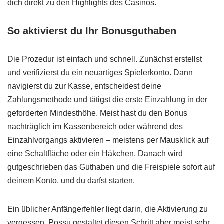
dich direkt zu den Highlights des Casinos.
So aktivierst du Ihr Bonusguthaben
Die Prozedur ist einfach und schnell. Zunächst erstellst
und verifizierst du ein neuartiges Spielerkonto. Dann
navigierst du zur Kasse, entscheidest deine
Zahlungsmethode und tätigst die erste Einzahlung in der
geforderten Mindesthöhe. Meist hast du den Bonus
nachträglich im Kassenbereich oder während des
Einzahlvorgangs aktivieren – meistens per Mausklick auf
eine Schaltfläche oder ein Häkchen. Danach wird
gutgeschrieben das Guthaben und die Freispiele sofort auf
deinem Konto, und du darfst starten.
Ein üblicher Anfängerfehler liegt darin, die Aktivierung zu
vergessen. Possu gestaltet diesen Schritt aber meist sehr