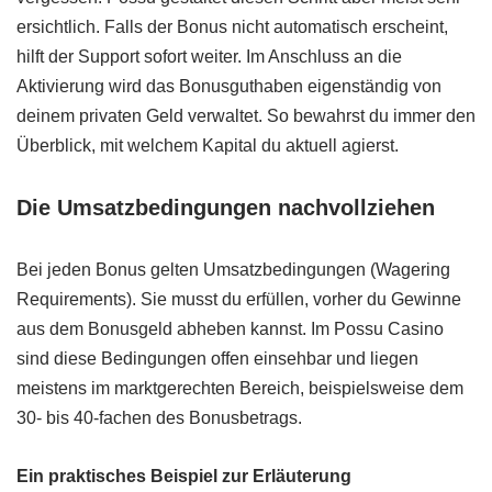
ersichtlich. Falls der Bonus nicht automatisch erscheint,
hilft der Support sofort weiter. Im Anschluss an die
Aktivierung wird das Bonusguthaben eigenständig von
deinem privaten Geld verwaltet. So bewahrst du immer den
Überblick, mit welchem Kapital du aktuell agierst.
Die Umsatzbedingungen nachvollziehen
Bei jeden Bonus gelten Umsatzbedingungen (Wagering
Requirements). Sie musst du erfüllen, vorher du Gewinne
aus dem Bonusgeld abheben kannst. Im Possu Casino
sind diese Bedingungen offen einsehbar und liegen
meistens im marktgerechten Bereich, beispielsweise dem
30- bis 40-fachen des Bonusbetrags.
Ein praktisches Beispiel zur Erläuterung