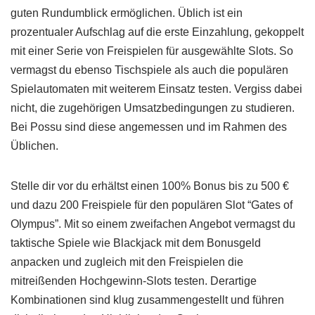
guten Rundumblick ermöglichen. Üblich ist ein
prozentualer Aufschlag auf die erste Einzahlung, gekoppelt
mit einer Serie von Freispielen für ausgewählte Slots. So
vermagst du ebenso Tischspiele als auch die populären
Spielautomaten mit weiterem Einsatz testen. Vergiss dabei
nicht, die zugehörigen Umsatzbedingungen zu studieren.
Bei Possu sind diese angemessen und im Rahmen des
Üblichen.
Stelle dir vor du erhältst einen 100% Bonus bis zu 500 €
und dazu 200 Freispiele für den populären Slot “Gates of
Olympus”. Mit so einem zweifachen Angebot vermagst du
taktische Spiele wie Blackjack mit dem Bonusgeld
anpacken und zugleich mit den Freispielen die
mitreißenden Hochgewinn-Slots testen. Derartige
Kombinationen sind klug zusammengestellt und führen