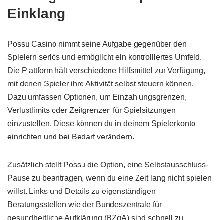
Einklang
Possu Casino nimmt seine Aufgabe gegenüber den
Spielern seriös und ermöglicht ein kontrolliertes Umfeld.
Die Plattform hält verschiedene Hilfsmittel zur Verfügung,
mit denen Spieler ihre Aktivität selbst steuern können.
Dazu umfassen Optionen, um Einzahlungsgrenzen,
Verlustlimits oder Zeitgrenzen für Spielsitzungen
einzustellen. Diese können du in deinem Spielerkonto
einrichten und bei Bedarf verändern.
Zusätzlich stellt Possu die Option, eine Selbstausschluss-
Pause zu beantragen, wenn du eine Zeit lang nicht spielen
willst. Links und Details zu eigenständigen
Beratungsstellen wie der Bundeszentrale für
gesundheitliche Aufklärung (BZgA) sind schnell zu