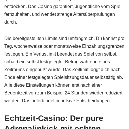
entdecken. Das Casino garantiert, Jugendliche vom Spiel
fernzuhalten, und wendet strenge Altersüberprüfungen
durch.
Die bereitgestellten Limits sind umfangreich. Du kannst pro
Tag, wochenweise oder monatsweise Einzahlungsgrenzen
festlegen. Ein Verlustlimit beendet das Spiel von selbst,
sobald ein selbst festgelegter Betrag während eines
Zeitraums eingebüßt wurde. Das Zeitlimit loggt dich nach
Ende einer festgelegten Spielsitzungsdauer selbsttätig ab.
Alle diese Einstellungen können erst nach einer
Bedenkzeit von zum Beispiel 24 Stunden wieder reduziert
werden. Das unterbindet impulsive Entscheidungen.
Echtzeit-Casino: Der pure
Adrenalinkick mit echten