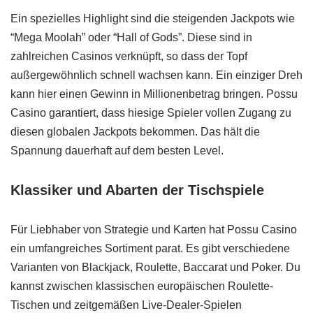
Ein spezielles Highlight sind die steigenden Jackpots wie
“Mega Moolah” oder “Hall of Gods”. Diese sind in
zahlreichen Casinos verknüpft, so dass der Topf
außergewöhnlich schnell wachsen kann. Ein einziger Dreh
kann hier einen Gewinn in Millionenbetrag bringen. Possu
Casino garantiert, dass hiesige Spieler vollen Zugang zu
diesen globalen Jackpots bekommen. Das hält die
Spannung dauerhaft auf dem besten Level.
Klassiker und Abarten der Tischspiele
Für Liebhaber von Strategie und Karten hat Possu Casino
ein umfangreiches Sortiment parat. Es gibt verschiedene
Varianten von Blackjack, Roulette, Baccarat und Poker. Du
kannst zwischen klassischen europäischen Roulette-
Tischen und zeitgemäßen Live-Dealer-Spielen