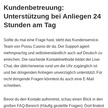
Kundenbetreuung:
Unterstützung bei Anliegen 24
Stunden am Tag
Sollte du mal eine Frage hast, steht das Kundenservice-
Team von Possu Casino dir da. Der Support agiert
mehrsprachig und selbstverständlich auch auf Deutsch zu
erreichen. Die rascheste Kontaktmethode bildet der Live-
Chat, der üblicherweise rund um die Uhr zugänglich ist
und bei dringenden Anliegen unverzüglich unterstützt. Für
nicht dringende Fragen könntest du auch eine E-Mail
schreiben.
Bevor du den Kontakt aufnimmst, schau einen Blick in den
großen FAQ-Bereich (Häufig gestellte Fragen). Dort findest