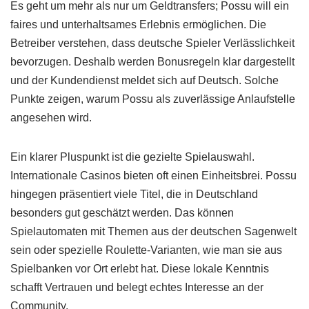
Es geht um mehr als nur um Geldtransfers; Possu will ein
faires und unterhaltsames Erlebnis ermöglichen. Die
Betreiber verstehen, dass deutsche Spieler Verlässlichkeit
bevorzugen. Deshalb werden Bonusregeln klar dargestellt
und der Kundendienst meldet sich auf Deutsch. Solche
Punkte zeigen, warum Possu als zuverlässige Anlaufstelle
angesehen wird.
Ein klarer Pluspunkt ist die gezielte Spielauswahl.
Internationale Casinos bieten oft einen Einheitsbrei. Possu
hingegen präsentiert viele Titel, die in Deutschland
besonders gut geschätzt werden. Das können
Spielautomaten mit Themen aus der deutschen Sagenwelt
sein oder spezielle Roulette-Varianten, wie man sie aus
Spielbanken vor Ort erlebt hat. Diese lokale Kenntnis
schafft Vertrauen und belegt echtes Interesse an der
Community.