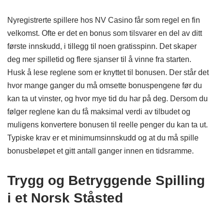
Nyregistrerte spillere hos NV Casino får som regel en fin
velkomst. Ofte er det en bonus som tilsvarer en del av ditt
første innskudd, i tillegg til noen gratisspinn. Det skaper
deg mer spilletid og flere sjanser til å vinne fra starten.
Husk å lese reglene som er knyttet til bonusen. Der står det
hvor mange ganger du må omsette bonuspengene før du
kan ta ut vinster, og hvor mye tid du har på deg. Dersom du
følger reglene kan du få maksimal verdi av tilbudet og
muligens konvertere bonusen til reelle penger du kan ta ut.
Typiske krav er et minimumsinnskudd og at du må spille
bonusbeløpet et gitt antall ganger innen en tidsramme.
Trygg og Betryggende Spilling
i et Norsk Ståsted