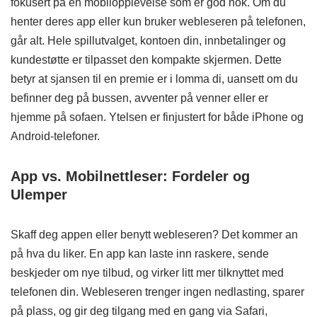
fokusert på en mobilopplevelse som er god nok. Om du
henter deres app eller kun bruker webleseren på telefonen,
går alt. Hele spillutvalget, kontoen din, innbetalinger og
kundestøtte er tilpasset den kompakte skjermen. Dette
betyr at sjansen til en premie er i lomma di, uansett om du
befinner deg på bussen, avventer på venner eller er
hjemme på sofaen. Ytelsen er finjustert for både iPhone og
Android-telefoner.
App vs. Mobilnettleser: Fordeler og
Ulemper
Skaff deg appen eller benytt webleseren? Det kommer an
på hva du liker. En app kan laste inn raskere, sende
beskjeder om nye tilbud, og virker litt mer tilknyttet med
telefonen din. Webleseren trenger ingen nedlasting, sparer
på plass, og gir deg tilgang med en gang via Safari,