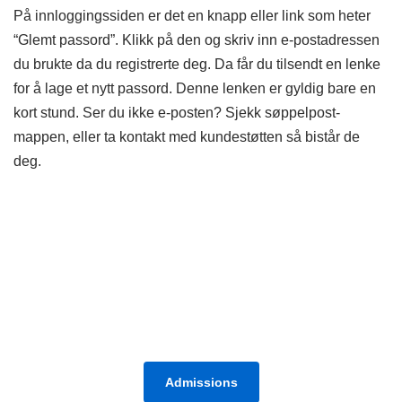
På innloggingssiden er det en knapp eller link som heter
“Glemt passord”. Klikk på den og skriv inn e-postadressen
du brukte da du registrerte deg. Da får du tilsendt en lenke
for å lage et nytt passord. Denne lenken er gyldig bare en
kort stund. Ser du ikke e-posten? Sjekk søppelpost-
mappen, eller ta kontakt med kundestøtten så bistår de
deg.
Admissions