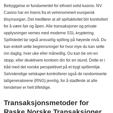
Betryggelse er fundamentet for ethvert solid kasino. NV
Casino har en lisens fra et velrenommert europeisk
tilsynsorgan. Det medfører at all spillaktivitet blir kontrollert
for å være fair og åpen. Alle transaksjoner og private
opplysninger vernes med moderne SSL-kryptering.
Spillstedet tar også ansvarlig spilling på høyeste nivå. Du
kan enkelt sette begrensninger for hvor mye du kan sette
inn daglig, hver uke eller månedlig. Du kan be om en
stopp, eller deaktivere kontoen din for en stund. Dette er i
tråd med det norske perspektivet på et trygt spillemiljø.
Selvstendige selskaper kontrollerer også de randomiserte
tallgeneratorene (RNG) jevnlig, for å stadfeste at alle
hendelser er helt tilfeldige.
Transaksjonsmetoder for
Raske Norske Transaksjoner