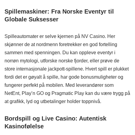
Spillemaskiner: Fra Norske Eventyr til
Globale Suksesser
Spilleautomater er selve kjernen på NV Casino. Her
skjønner de at nordmenn foretrekker en god fortelling
sammen med spenningen. Du kan oppleve eventyr i
norrøn mytologi, utforske norske fjorder, eller prøve de
store internasjonale jackpott-spillene. Hvert spill er plukket
fordi det er gøyalt å spille, har gode bonusmuligheter og
fungerer perfekt på mobilen. Med leverandører som
NetEnt, Play’n GO og Pragmatic Play kan du være trygg på
at grafikk, lyd og utbetalinger holder toppnivå.
Bordspill og Live Casino: Autentisk
Kasinofølelse