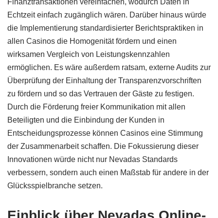
Finanztransaktionen vereinfachen, wodurch Daten in
Echtzeit einfach zugänglich wären. Darüber hinaus würde
die Implementierung standardisierter Berichtspraktiken in
allen Casinos die Homogenität fördern und einen
wirksamen Vergleich von Leistungskennzahlen
ermöglichen. Es wäre außerdem ratsam, externe Audits zur
Überprüfung der Einhaltung der Transparenzvorschriften
zu fördern und so das Vertrauen der Gäste zu festigen.
Durch die Förderung freier Kommunikation mit allen
Beteiligten und die Einbindung der Kunden in
Entscheidungsprozesse können Casinos eine Stimmung
der Zusammenarbeit schaffen. Die Fokussierung dieser
Innovationen würde nicht nur Nevadas Standards
verbessern, sondern auch einen Maßstab für andere in der
Glücksspielbranche setzen.
Einblick über Nevadas Online-