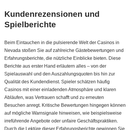
Kundenrezensionen und
Spielberichte
Beim Eintauchen in die pulsierende Welt der Casinos in
Nevada stoßen Sie auf zahlreiche Gästebewertungen und
Erfahrungsberichte, die nützliche Einblicke bieten. Diese
Berichte aus erster Hand erläutern alles – von der
Spielauswahl und den Auszahlungsquoten bis hin zur
Qualität des Kundendienst. Spieler schätzen häufig
Casinos mit einer einladenden Atmosphäre und klaren
Abläufen, was Vertrauen schafft und zu erneuten
Besuchen anregt. Kritische Bewertungen hingegen können
auf mögliche Warnsignale hinweisen, wie beispielsweise
irreführende Angebote oder unfaire Geschäftspraktiken.
Durch die Lektüre dieser Erfahrungsberichte gewinnen Sie