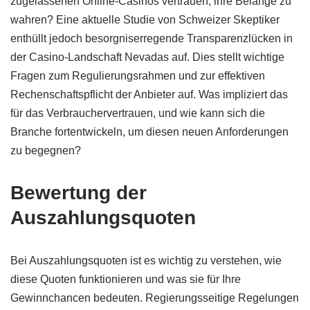
zugelassenen Online-Casinos vertrauen, ihre Belange zu
wahren? Eine aktuelle Studie von Schweizer Skeptiker
enthüllt jedoch besorgniserregende Transparenzlücken in
der Casino-Landschaft Nevadas auf. Dies stellt wichtige
Fragen zum Regulierungsrahmen und zur effektiven
Rechenschaftspflicht der Anbieter auf. Was impliziert das
für das Verbrauchervertrauen, und wie kann sich die
Branche fortentwickeln, um diesen neuen Anforderungen
zu begegnen?
Bewertung der
Auszahlungsquoten
Bei Auszahlungsquoten ist es wichtig zu verstehen, wie
diese Quoten funktionieren und was sie für Ihre
Gewinnchancen bedeuten. Regierungsseitige Regelungen