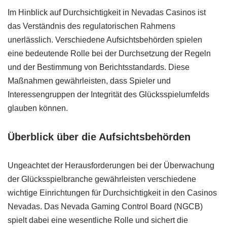
Im Hinblick auf Durchsichtigkeit in Nevadas Casinos ist
das Verständnis des regulatorischen Rahmens
unerlässlich. Verschiedene Aufsichtsbehörden spielen
eine bedeutende Rolle bei der Durchsetzung der Regeln
und der Bestimmung von Berichtsstandards. Diese
Maßnahmen gewährleisten, dass Spieler und
Interessengruppen der Integrität des Glücksspielumfelds
glauben können.
Überblick über die Aufsichtsbehörden
Ungeachtet der Herausforderungen bei der Überwachung
der Glücksspielbranche gewährleisten verschiedene
wichtige Einrichtungen für Durchsichtigkeit in den Casinos
Nevadas. Das Nevada Gaming Control Board (NGCB)
spielt dabei eine wesentliche Rolle und sichert die