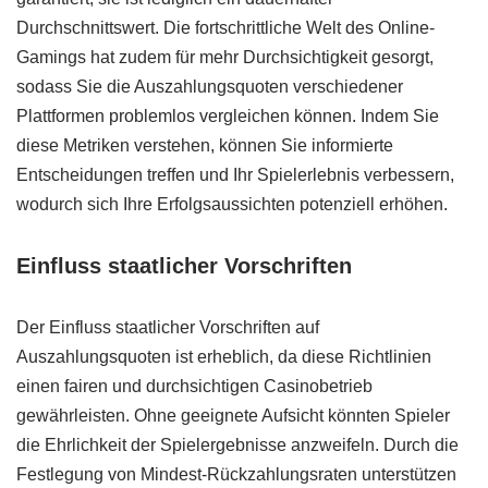
Durchschnittswert. Die fortschrittliche Welt des Online-
Gamings hat zudem für mehr Durchsichtigkeit gesorgt,
sodass Sie die Auszahlungsquoten verschiedener
Plattformen problemlos vergleichen können. Indem Sie
diese Metriken verstehen, können Sie informierte
Entscheidungen treffen und Ihr Spielerlebnis verbessern,
wodurch sich Ihre Erfolgsaussichten potenziell erhöhen.
Einfluss staatlicher Vorschriften
Der Einfluss staatlicher Vorschriften auf
Auszahlungsquoten ist erheblich, da diese Richtlinien
einen fairen und durchsichtigen Casinobetrieb
gewährleisten. Ohne geeignete Aufsicht könnten Spieler
die Ehrlichkeit der Spielergebnisse anzweifeln. Durch die
Festlegung von Mindest-Rückzahlungsraten unterstützen