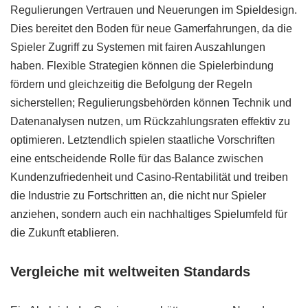
Regulierungen Vertrauen und Neuerungen im Spieldesign.
Dies bereitet den Boden für neue Gamerfahrungen, da die
Spieler Zugriff zu Systemen mit fairen Auszahlungen
haben. Flexible Strategien können die Spielerbindung
fördern und gleichzeitig die Befolgung der Regeln
sicherstellen; Regulierungsbehörden können Technik und
Datenanalysen nutzen, um Rückzahlungsraten effektiv zu
optimieren. Letztendlich spielen staatliche Vorschriften
eine entscheidende Rolle für das Balance zwischen
Kundenzufriedenheit und Casino-Rentabilität und treiben
die Industrie zu Fortschritten an, die nicht nur Spieler
anziehen, sondern auch ein nachhaltiges Spielumfeld für
die Zukunft etablieren.
Vergleiche mit weltweiten Standards