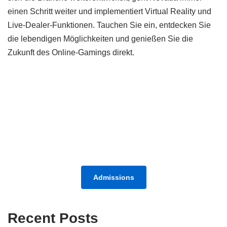
einen Schritt weiter und implementiert Virtual Reality und
Live-Dealer-Funktionen. Tauchen Sie ein, entdecken Sie
die lebendigen Möglichkeiten und genießen Sie die
Zukunft des Online-Gamings direkt.
Admissions
Recent Posts