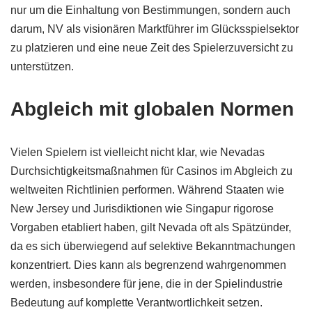
nur um die Einhaltung von Bestimmungen, sondern auch
darum, NV als visionären Marktführer im Glücksspielsektor
zu platzieren und eine neue Zeit des Spielerzuversicht zu
unterstützen.
Abgleich mit globalen Normen
Vielen Spielern ist vielleicht nicht klar, wie Nevadas
Durchsichtigkeitsmaßnahmen für Casinos im Abgleich zu
weltweiten Richtlinien performen. Während Staaten wie
New Jersey und Jurisdiktionen wie Singapur rigorose
Vorgaben etabliert haben, gilt Nevada oft als Spätzünder,
da es sich überwiegend auf selektive Bekanntmachungen
konzentriert. Dies kann als begrenzend wahrgenommen
werden, insbesondere für jene, die in der Spielindustrie
Bedeutung auf komplette Verantwortlichkeit setzen.