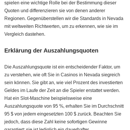
spielen eine wichtige Rolle bei der Bestimmung dieser
Quoten und differenzieren sie von denen anderer
Regionen. Gegenüberstellen wir die Standards in Nevada
mit weltweiten Richtwerten, um zu erkennen, wie sie im
Vergleich dastehen.
Erklärung der Auszahlungsquoten
Die Auszahlungsquote ist ein entscheidender Faktor, um
zu verstehen, wie oft Sie in Casinos in Nevada siegreich
sein können. Sie gibt an, wie viel Prozent des investierten
Geldes im Laufe der Zeit an die Spieler erstattet werden.
Hat ein Slot-Maschine beispielsweise eine
Auszahlungsquote von 95 %, erhalten Sie im Durchschnitt
95 $ von jedem eingesetzten 100 $ zurück. Beachten Sie
jedoch, dass diese Zahl keine sofortigen Gewinne
garantiert; sie ist lediglich ein dauerhafter