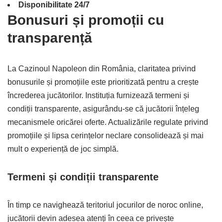
Disponibilitate 24/7
Bonusuri și promoții cu
transparență
La Cazinoul Napoleon din România, claritatea privind
bonusurile și promoțiile este prioritizată pentru a crește
încrederea jucătorilor. Instituția furnizează termeni și
condiții transparente, asigurându-se că jucătorii înțeleg
mecanismele oricărei oferte. Actualizările regulate privind
promoțiile și lipsa cerințelor neclare consolidează și mai
mult o experiență de joc simplă.
Termeni și condiții transparente
În timp ce navighează teritoriul jocurilor de noroc online,
jucătorii devin adesea atenți în ceea ce privește