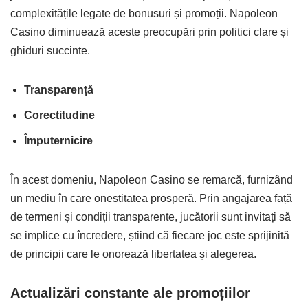
complexitățile legate de bonusuri și promoții. Napoleon
Casino diminuează aceste preocupări prin politici clare și
ghiduri succinte.
Transparență
Corectitudine
Împuternicire
În acest domeniu, Napoleon Casino se remarcă, furnizând
un mediu în care onestitatea prosperă. Prin angajarea față
de termeni și condiții transparente, jucătorii sunt invitați să
se implice cu încredere, știind că fiecare joc este sprijinită
de principii care le onorează libertatea și alegerea.
Actualizări constante ale promoțiilor