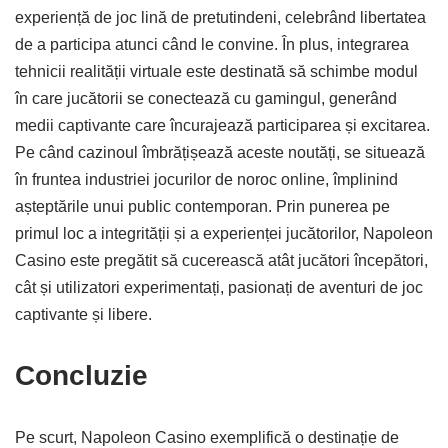
experiență de joc lină de pretutindeni, celebrând libertatea
de a participa atunci când le convine. În plus, integrarea
tehnicii realității virtuale este destinată să schimbe modul
în care jucătorii se conectează cu gamingul, generând
medii captivante care încurajează participarea și excitarea.
Pe când cazinoul îmbrățișează aceste noutăți, se situează
în fruntea industriei jocurilor de noroc online, împlinind
așteptările unui public contemporan. Prin punerea pe
primul loc a integrității și a experienței jucătorilor, Napoleon
Casino este pregătit să cucerească atât jucători începători,
cât și utilizatori experimentați, pasionați de aventuri de joc
captivante și libere.
Concluzie
Pe scurt, Napoleon Casino exemplifică o destinație de