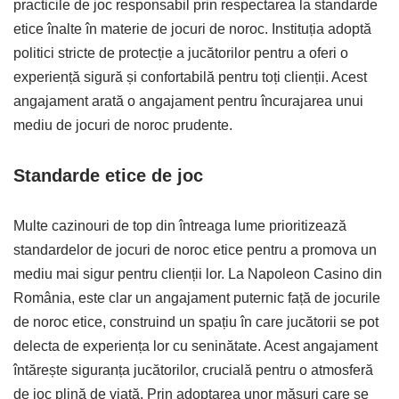
practicile de joc responsabil prin respectarea la standarde
etice înalte în materie de jocuri de noroc. Instituția adoptă
politici stricte de protecție a jucătorilor pentru a oferi o
experiență sigură și confortabilă pentru toți clienții. Acest
angajament arată o angajament pentru încurajarea unui
mediu de jocuri de noroc prudente.
Standarde etice de joc
Multe cazinouri de top din întreaga lume prioritizează
standardelor de jocuri de noroc etice pentru a promova un
mediu mai sigur pentru clienții lor. La Napoleon Casino din
România, este clar un angajament puternic față de jocurile
de noroc etice, construind un spațiu în care jucătorii se pot
delecta de experiența lor cu seninătate. Acest angajament
întărește siguranța jucătorilor, crucială pentru o atmosferă
de joc plină de viață. Prin adoptarea unor măsuri care se