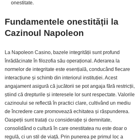
onestitate.
Fundamentele onestității la
Cazinoul Napoleon
La Napoleon Casino, bazele integrității sunt profund
înrădăcinate în filozofia său operațional. Aderarea la
normelor de integritate este esențială, conducând fiecare
interacțiune și schimb din interiorul instituției. Acest
angajament asigură că jucătorii se pot angaja fără restricții,
știind că drepturile și interesele lor sunt respectate. Valorile
cazinoului se reflectă în practici clare, cultivând un mediu
de încredere care promovează echitatea și răspunderea.
Oaspeții sunt tratați cu considerație și demnitate,
consolidând o cultură în care onestitatea nu este doar o
regulă, ci un stil de viață. Prin punerea pe primul loc a