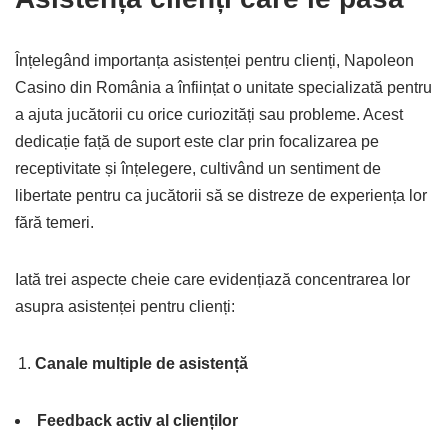
Înțelegând importanța asistenței pentru clienți, Napoleon
Casino din România a înființat o unitate specializată pentru
a ajuta jucătorii cu orice curiozități sau probleme. Acest
dedicație față de suport este clar prin focalizarea pe
receptivitate și înțelegere, cultivând un sentiment de
libertate pentru ca jucătorii să se distreze de experiența lor
fără temeri.
Iată trei aspecte cheie care evidențiază concentrarea lor
asupra asistenței pentru clienți:
Canale multiple de asistență
Feedback activ al clienților