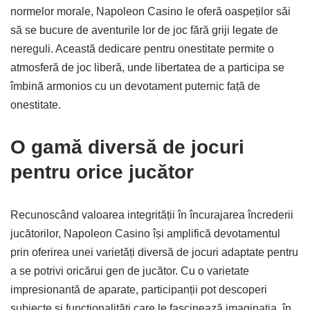
normelor morale, Napoleon Casino le oferă oaspeților săi
să se bucure de aventurile lor de joc fără griji legate de
nereguli. Această dedicare pentru onestitate permite o
atmosferă de joc liberă, unde libertatea de a participa se
îmbină armonios cu un devotament puternic față de
onestitate.
O gamă diversă de jocuri
pentru orice jucător
Recunoscând valoarea integrității în încurajarea încrederii
jucătorilor, Napoleon Casino își amplifică devotamentul
prin oferirea unei varietăți diversă de jocuri adaptate pentru
a se potrivi oricărui gen de jucător. Cu o varietate
impresionantă de aparate, participanții pot descoperi
subiecte și funcționalități care le fascinează imaginația, în