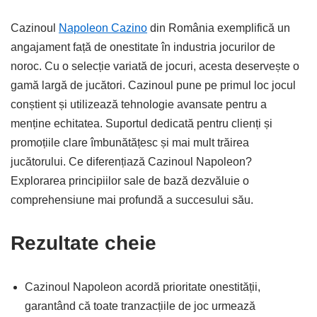
Cazinoul
Napoleon Cazino
din România exemplifică un
angajament față de onestitate în industria jocurilor de
noroc. Cu o selecție variată de jocuri, acesta deservește o
gamă largă de jucători. Cazinoul pune pe primul loc jocul
conștient și utilizează tehnologie avansate pentru a
menține echitatea. Suportul dedicată pentru clienți și
promoțiile clare îmbunătățesc și mai mult trăirea
jucătorului. Ce diferențiază Cazinoul Napoleon?
Explorarea principiilor sale de bază dezvăluie o
comprehensiune mai profundă a succesului său.
Rezultate cheie
Cazinoul Napoleon acordă prioritate onestității,
garantând că toate tranzacțiile de joc urmează