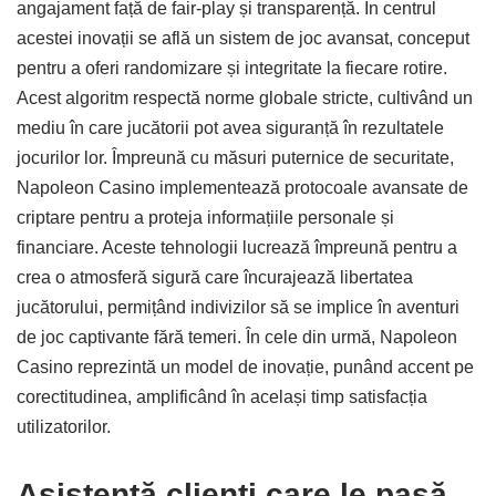
angajament față de fair-play și transparență. În centrul
acestei inovații se află un sistem de joc avansat, conceput
pentru a oferi randomizare și integritate la fiecare rotire.
Acest algoritm respectă norme globale stricte, cultivând un
mediu în care jucătorii pot avea siguranță în rezultatele
jocurilor lor. Împreună cu măsuri puternice de securitate,
Napoleon Casino implementează protocoale avansate de
criptare pentru a proteja informațiile personale și
financiare. Aceste tehnologii lucrează împreună pentru a
crea o atmosferă sigură care încurajează libertatea
jucătorului, permițând indivizilor să se implice în aventuri
de joc captivante fără temeri. În cele din urmă, Napoleon
Casino reprezintă un model de inovație, punând accent pe
corectitudinea, amplificând în același timp satisfacția
utilizatorilor.
Asistență clienți care le pasă