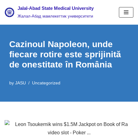
Jalal-Abad State Medical University
Жалал-Абад мамлекеттик университети
Skip
to
content
Cazinoul Napoleon, unde
fiecare rotire este sprijinită
de onestitate în România
by
JASU
Uncategorized