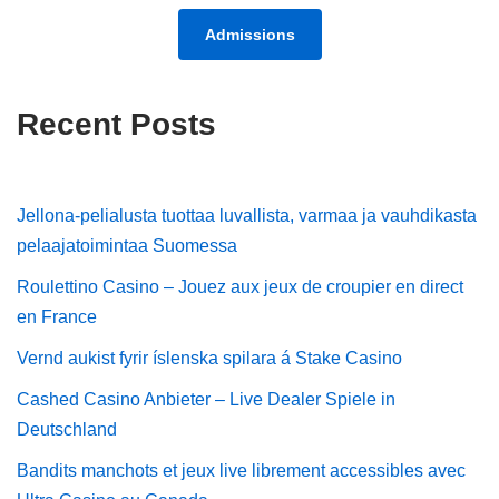
Admissions
Recent Posts
Jellona-pelialusta tuottaa luvallista, varmaa ja vauhdikasta
pelaajatoimintaa Suomessa
Roulettino Casino – Jouez aux jeux de croupier en direct
en France
Vernd aukist fyrir íslenska spilara á Stake Casino
Cashed Casino Anbieter – Live Dealer Spiele in
Deutschland
Bandits manchots et jeux live librement accessibles avec