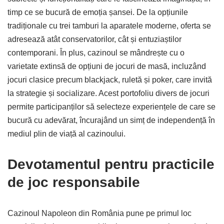
timp ce se bucură de emoția șansei. De la opțiunile
tradiționale cu trei tamburi la aparatele moderne, oferta se
adresează atât conservatorilor, cât și entuziaștilor
contemporani. În plus, cazinoul se mândrește cu o
varietate extinsă de opțiuni de jocuri de masă, incluzând
jocuri clasice precum blackjack, ruletă și poker, care invită
la strategie și socializare. Acest portofoliu divers de jocuri
permite participanților să selecteze experiențele de care se
bucură cu adevărat, încurajând un simț de independență în
mediul plin de viață al cazinoului.
Devotamentul pentru practicile
de joc responsabile
Cazinoul Napoleon din România pune pe primul loc