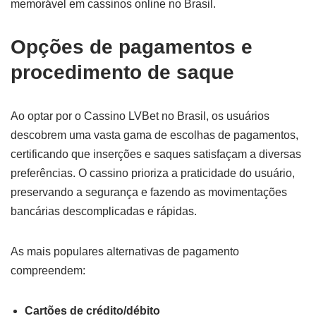
memorável em cassinos online no Brasil.
Opções de pagamentos e
procedimento de saque
Ao optar por o Cassino LVBet no Brasil, os usuários
descobrem uma vasta gama de escolhas de pagamentos,
certificando que inserções e saques satisfaçam a diversas
preferências. O cassino prioriza a praticidade do usuário,
preservando a segurança e fazendo as movimentações
bancárias descomplicadas e rápidas.
As mais populares alternativas de pagamento
compreendem:
Cartões de crédito/débito