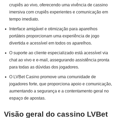
crupiês ao vivo, oferecendo uma vivência de cassino
imersiva com crupiês experientes e comunicação em
tempo imediato.
Interface amigável e otimização para aparelhos
portáteis proporcionam uma experiência de jogo
divertida e acessível em todos os aparelhos.
O suporte ao cliente especializado está acessível via
chat ao vivo e e-mail, assegurando assistência pronta
para todas as dúvidas dos jogadores.
O LVBet Casino promove uma comunidade de
jogadores forte, que proporciona apoio e comunicação,
aumentando a segurança e a contentamento geral no
espaço de apostas.
Visão geral do cassino LVBet