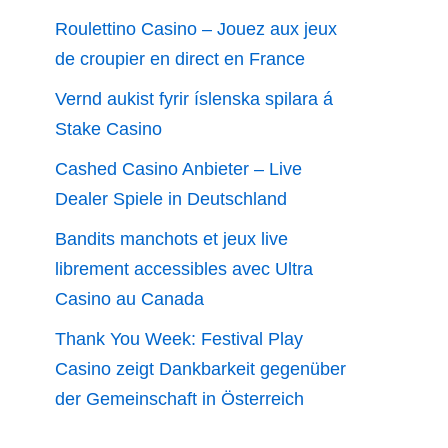
Roulettino Casino – Jouez aux jeux
de croupier en direct en France
Vernd aukist fyrir íslenska spilara á
Stake Casino
Cashed Casino Anbieter – Live
Dealer Spiele in Deutschland
Bandits manchots et jeux live
librement accessibles avec Ultra
Casino au Canada
Thank You Week: Festival Play
Casino zeigt Dankbarkeit gegenüber
der Gemeinschaft in Österreich