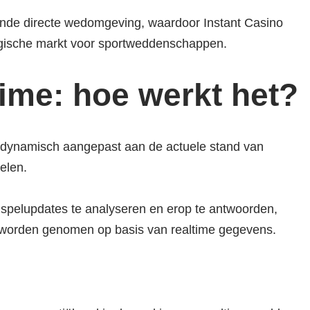
de directe wedomgeving, waardoor Instant Casino
elgische markt voor sportweddenschappen.
ime: hoe werkt het?
n dynamisch aangepast aan de actuele stand van
elen.
t spelupdates te analyseren en erop te antwoorden,
 worden genomen op basis van realtime gegevens.