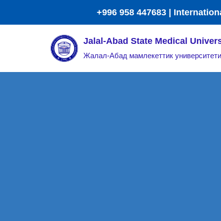
+996 958 447683 | Internation
Skip
Jalal-Abad State Medical Univers
to
Жалал-Абад мамлекеттик университет
content