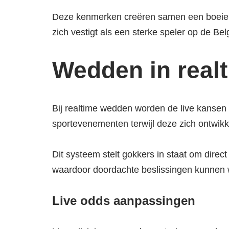
Deze kenmerken creëren samen een boeien
zich vestigt als een sterke speler op de B
Wedden in realt
Bij realtime wedden worden de live kanse
sportevenementen terwijl deze zich ontwikk
Dit systeem stelt gokkers in staat om direc
waardoor doordachte beslissingen kunnen
Live odds aanpassingen