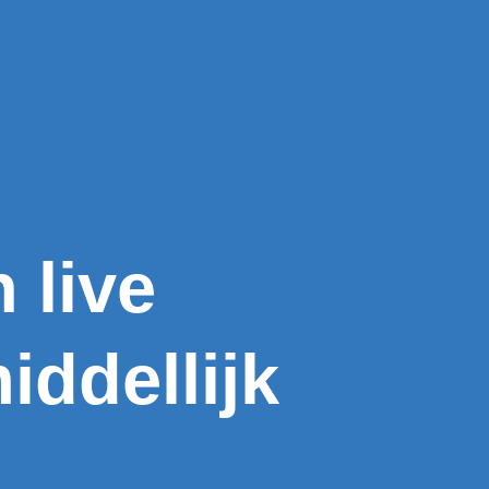
 live
ddellijk