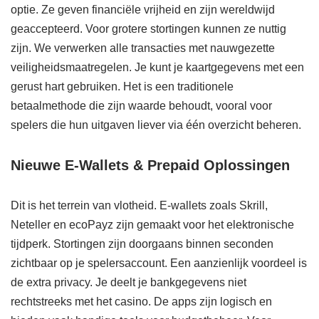
optie. Ze geven financiële vrijheid en zijn wereldwijd
geaccepteerd. Voor grotere stortingen kunnen ze nuttig
zijn. We verwerken alle transacties met nauwgezette
veiligheidsmaatregelen. Je kunt je kaartgegevens met een
gerust hart gebruiken. Het is een traditionele
betaalmethode die zijn waarde behoudt, vooral voor
spelers die hun uitgaven liever via één overzicht beheren.
Nieuwe E-Wallets & Prepaid Oplossingen
Dit is het terrein van vlotheid. E-wallets zoals Skrill,
Neteller en ecoPayz zijn gemaakt voor het elektronische
tijdperk. Stortingen zijn doorgaans binnen seconden
zichtbaar op je spelersaccount. Een aanzienlijk voordeel is
de extra privacy. Je deelt je bankgegevens niet
rechtstreeks met het casino. De apps zijn logisch en