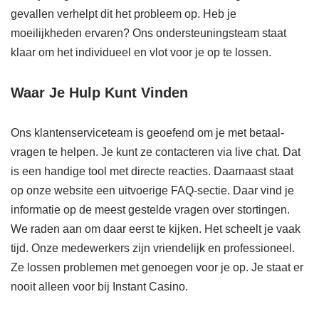
gevallen verhelpt dit het probleem op. Heb je
moeilijkheden ervaren? Ons ondersteuningsteam staat
klaar om het individueel en vlot voor je op te lossen.
Waar Je Hulp Kunt Vinden
Ons klantenserviceteam is geoefend om je met betaal-
vragen te helpen. Je kunt ze contacteren via live chat. Dat
is een handige tool met directe reacties. Daarnaast staat
op onze website een uitvoerige FAQ-sectie. Daar vind je
informatie op de meest gestelde vragen over stortingen.
We raden aan om daar eerst te kijken. Het scheelt je vaak
tijd. Onze medewerkers zijn vriendelijk en professioneel.
Ze lossen problemen met genoegen voor je op. Je staat er
nooit alleen voor bij Instant Casino.