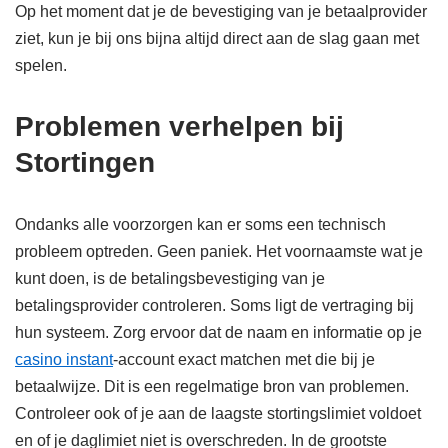
Op het moment dat je de bevestiging van je betaalprovider
ziet, kun je bij ons bijna altijd direct aan de slag gaan met
spelen.
Problemen verhelpen bij
Stortingen
Ondanks alle voorzorgen kan er soms een technisch
probleem optreden. Geen paniek. Het voornaamste wat je
kunt doen, is de betalingsbevestiging van je
betalingsprovider controleren. Soms ligt de vertraging bij
hun systeem. Zorg ervoor dat de naam en informatie op je
casino instant
-account exact matchen met die bij je
betaalwijze. Dit is een regelmatige bron van problemen.
Controleer ook of je aan de laagste stortingslimiet voldoet
en of je daglimiet niet is overschreden. In de grootste