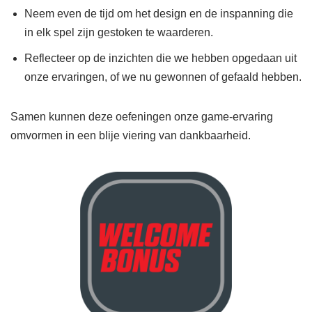
Neem even de tijd om het design en de inspanning die
in elk spel zijn gestoken te waarderen.
Reflecteer op de inzichten die we hebben opgedaan uit
onze ervaringen, of we nu gewonnen of gefaald hebben.
Samen kunnen deze oefeningen onze game-ervaring
omvormen in een blije viering van dankbaarheid.