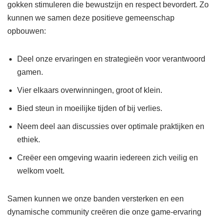
gokken stimuleren die bewustzijn en respect bevordert. Zo
kunnen we samen deze positieve gemeenschap
opbouwen:
Deel onze ervaringen en strategieën voor verantwoord
gamen.
Vier elkaars overwinningen, groot of klein.
Bied steun in moeilijke tijden of bij verlies.
Neem deel aan discussies over optimale praktijken en
ethiek.
Creëer een omgeving waarin iedereen zich veilig en
welkom voelt.
Samen kunnen we onze banden versterken en een
dynamische community creëren die onze game-ervaring