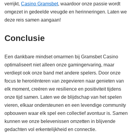
verrijkt,
Casino Gramsbet
, waardoor onze passie wordt
omgezet in gedeelde vreugde en herinneringen. Laten we
deze reis samen aangaan!
Conclusie
Een dankbare mindset omarmen bij Gramsbet Casino
optimaliseert niet alleen onze gamingervaring, maar
verdiept ook onze band met andere spelers. Door onze
focus te heroriënteren van zegevieren naar genieten van
elk moment, creëren we resilience en positiviteit tijdens
onze tijd samen. Laten we de blijdschap van het spelen
vieren, elkaar ondersteunen en een levendige community
opbouwen waar elk spel een collectief avontuur is. Samen
kunnen we onze belevenissen omzetten in blijvende
gedachten vol erkentelijkheid en connectie.