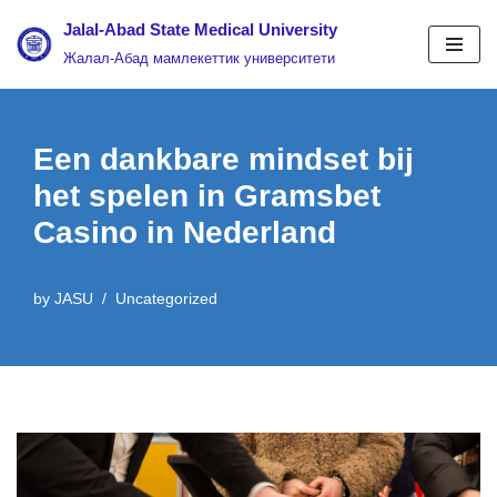
Jalal-Abad State Medical University
Жалал-Абад мамлекеттик университети
Skip
to
content
Een dankbare mindset bij
het spelen in Gramsbet
Casino in Nederland
by
JASU
Uncategorized