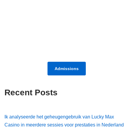
Admissions
Recent Posts
Ik analyseerde het geheugengebruik van Lucky Max
Casino in meerdere sessies voor prestaties in Nederland