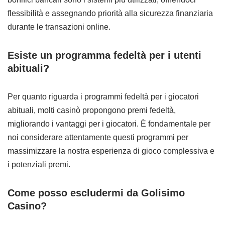
flessibilità e assegnando priorità alla sicurezza finanziaria
durante le transazioni online.
Esiste un programma fedeltà per i utenti
abituali?
Per quanto riguarda i programmi fedeltà per i giocatori
abituali, molti casinò propongono premi fedeltà,
migliorando i vantaggi per i giocatori. È fondamentale per
noi considerare attentamente questi programmi per
massimizzare la nostra esperienza di gioco complessiva e
i potenziali premi.
Come posso escludermi da Golisimo
Casino?