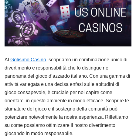
Al
Golisimo Casino
, scopriamo un combinazione unico di
divertimento e responsabilità che lo distingue nel
panorama del gioco d’azzardo italiano. Con una gamma di
attività variegata e una decisa enfasi sulle abitudini di
gioco consapevole, è cruciale per noi capire come
orientarci in questo ambiente in modo efficace. Scoprire le
sfumature del gioco e il sostegno della comunità può
potenziare notevolmente la nostra esperienza. Riflettiamo
su come possiamo ottimizzare il nostro divertimento
giocando in modo responsabile.