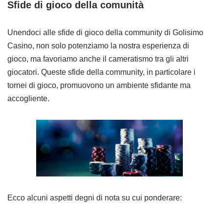
Sfide di gioco della comunità
Unendoci alle sfide di gioco della community di Golisimo
Casino, non solo potenziamo la nostra esperienza di
gioco, ma favoriamo anche il cameratismo tra gli altri
giocatori. Queste sfide della community, in particolare i
tornei di gioco, promuovono un ambiente sfidante ma
accogliente.
Ecco alcuni aspetti degni di nota su cui ponderare: