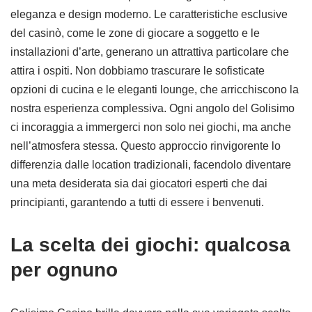
eleganza e design moderno. Le caratteristiche esclusive
del casinò, come le zone di giocare a soggetto e le
installazioni d’arte, generano un attrattiva particolare che
attira i ospiti. Non dobbiamo trascurare le sofisticate
opzioni di cucina e le eleganti lounge, che arricchiscono la
nostra esperienza complessiva. Ogni angolo del Golisimo
ci incoraggia a immergerci non solo nei giochi, ma anche
nell’atmosfera stessa. Questo approccio rinvigorente lo
differenzia dalle location tradizionali, facendolo diventare
una meta desiderata sia dai giocatori esperti che dai
principianti, garantendo a tutti di essere i benvenuti.
La scelta dei giochi: qualcosa
per ognuno