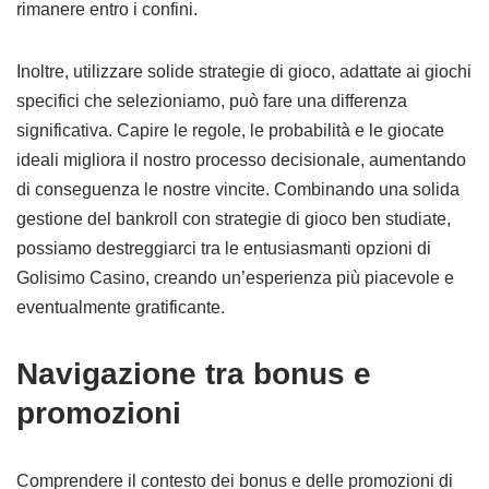
rimanere entro i confini.
Inoltre, utilizzare solide strategie di gioco, adattate ai giochi
specifici che selezioniamo, può fare una differenza
significativa. Capire le regole, le probabilità e le giocate
ideali migliora il nostro processo decisionale, aumentando
di conseguenza le nostre vincite. Combinando una solida
gestione del bankroll con strategie di gioco ben studiate,
possiamo destreggiarci tra le entusiasmanti opzioni di
Golisimo Casino, creando un’esperienza più piacevole e
eventualmente gratificante.
Navigazione tra bonus e
promozioni
Comprendere il contesto dei bonus e delle promozioni di