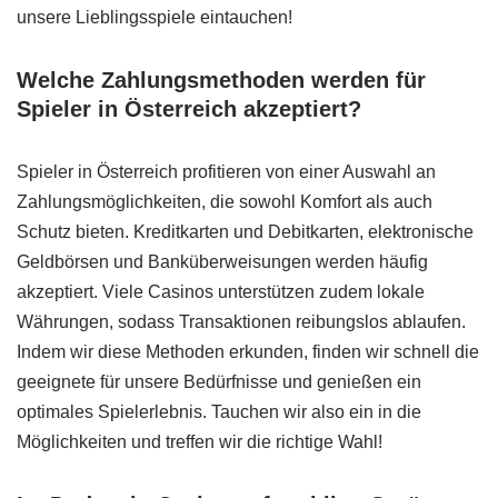
unsere Lieblingsspiele eintauchen!
Welche Zahlungsmethoden werden für
Spieler in Österreich akzeptiert?
Spieler in Österreich profitieren von einer Auswahl an
Zahlungsmöglichkeiten, die sowohl Komfort als auch
Schutz bieten. Kreditkarten und Debitkarten, elektronische
Geldbörsen und Banküberweisungen werden häufig
akzeptiert. Viele Casinos unterstützen zudem lokale
Währungen, sodass Transaktionen reibungslos ablaufen.
Indem wir diese Methoden erkunden, finden wir schnell die
geeignete für unsere Bedürfnisse und genießen ein
optimales Spielerlebnis. Tauchen wir also ein in die
Möglichkeiten und treffen wir die richtige Wahl!