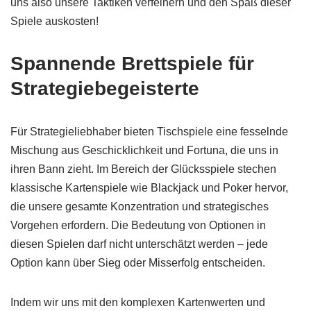
uns also unsere Taktiken verfeinern und den Spaß dieser
Spiele auskosten!
Spannende Brettspiele für
Strategiebegeisterte
Für Strategieliebhaber bieten Tischspiele eine fesselnde
Mischung aus Geschicklichkeit und Fortuna, die uns in
ihren Bann zieht. Im Bereich der Glücksspiele stechen
klassische Kartenspiele wie Blackjack und Poker hervor,
die unsere gesamte Konzentration und strategisches
Vorgehen erfordern. Die Bedeutung von Optionen in
diesen Spielen darf nicht unterschätzt werden – jede
Option kann über Sieg oder Misserfolg entscheiden.
Indem wir uns mit den komplexen Kartenwerten und