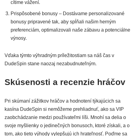
cítime vážení.
Prispôsobené bonusy – Dostávame personalizované
bonusy pripravené tak, aby spĺňali našim herným
preferenciám, optimalizovali naše zábavu a potenciálne
výnosy.
Vďaka týmto výhradným príležitostiam sa náš čas v
DudeSpin stane naozaj nezabudnuteľným.
Skúsenosti a recenzie hráčov
Pri skúmaní zážitkov hráčov a hodnotení týkajúcich sa
kasína DudeSpin si nemôžeme prehliadnuť, ako sa VIP
zaobchádzanie medzi používateľmi líši. Mnohí sa delia o
svoje myšlienky o jedinečných bonusoch, ktoré získali, a o
tom, ako tieto výhody vylepšujú ich hrateľnosť. Poďme sa