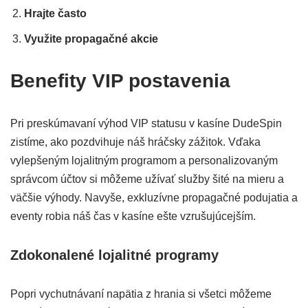
Hrajte často
Využite propagačné akcie
Benefity VIP postavenia
Pri preskúmavaní výhod VIP statusu v kasíne DudeSpin
zistíme, ako pozdvihuje náš hráčsky zážitok. Vďaka
vylepšeným lojalitným programom a personalizovaným
správcom účtov si môžeme užívať služby šité na mieru a
väčšie výhody. Navyše, exkluzívne propagačné podujatia a
eventy robia náš čas v kasíne ešte vzrušujúcejším.
Zdokonalené lojalitné programy
Popri vychutnávaní napätia z hrania si všetci môžeme