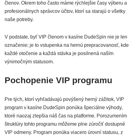
členov. Okrem toho často máme rýchlejšie časy výberu a
profesionálnych správcov účtov, ktorí sa starajú o všetky
naše potreby.
V podstate, byť VIP členom v kasíne DudeSpin nie je len
označenie; je to vstupenka na hernú prepracovanosť, kde
každé otočenie a každá stávka je posilnená naším
výnimočným statusom.
Pochopenie VIP programu
Pre tých, ktorí vyhľadávajú povýšený herný zážitok, VIP
program v kasíne DudeSpin ponúka špeciálne výhody,
ktoré naozaj zlepšia náš čas na platforme. Porozumením
štruktúry tohto programu môžeme plne zúročiť dostupné
VIP odmeny. Program ponúka viacero úrovní statusu, z