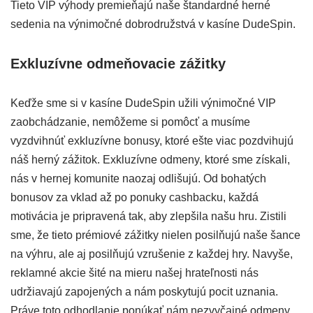
Tieto VIP výhody premieňajú naše štandardné herné
sedenia na výnimočné dobrodružstvá v kasíne DudeSpin.
Exkluzívne odmeňovacie zážitky
Keďže sme si v kasíne DudeSpin užili výnimočné VIP
zaobchádzanie, nemôžeme si pomôcť a musíme
vyzdvihnúť exkluzívne bonusy, ktoré ešte viac pozdvihujú
náš herný zážitok. Exkluzívne odmeny, ktoré sme získali,
nás v hernej komunite naozaj odlišujú. Od bohatých
bonusov za vklad až po ponuky cashbacku, každá
motivácia je pripravená tak, aby zlepšila našu hru. Zistili
sme, že tieto prémiové zážitky nielen posilňujú naše šance
na výhru, ale aj posilňujú vzrušenie z každej hry. Navyše,
reklamné akcie šité na mieru našej hrateľnosti nás
udržiavajú zapojených a nám poskytujú pocit uznania.
Práve toto odhodlanie ponúkať nám nezvyčajné odmeny