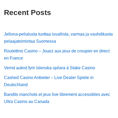
Recent Posts
Jellona-pelialusta tuottaa luvallista, varmaa ja vauhdikasta
pelaajatoimintaa Suomessa
Roulettino Casino – Jouez aux jeux de croupier en direct
en France
Vernd aukist fyrir íslenska spilara á Stake Casino
Cashed Casino Anbieter – Live Dealer Spiele in
Deutschland
Bandits manchots et jeux live librement accessibles avec
Ultra Casino au Canada