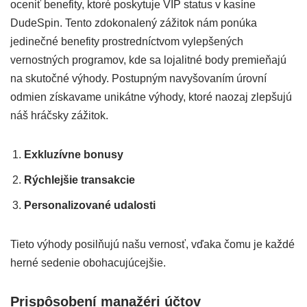
oceniť benefity, ktoré poskytuje VIP status v kasíne
DudeSpin. Tento zdokonalený zážitok nám ponúka
jedinečné benefity prostredníctvom vylepšených
vernostných programov, kde sa lojalitné body premieňajú
na skutočné výhody. Postupným navyšovaním úrovní
odmien získavame unikátne výhody, ktoré naozaj zlepšujú
náš hráčsky zážitok.
Exkluzívne bonusy
Rýchlejšie transakcie
Personalizované udalosti
Tieto výhody posilňujú našu vernosť, vďaka čomu je každé
herné sedenie obohacujúcejšie.
Prispôsobení manažéri účtov