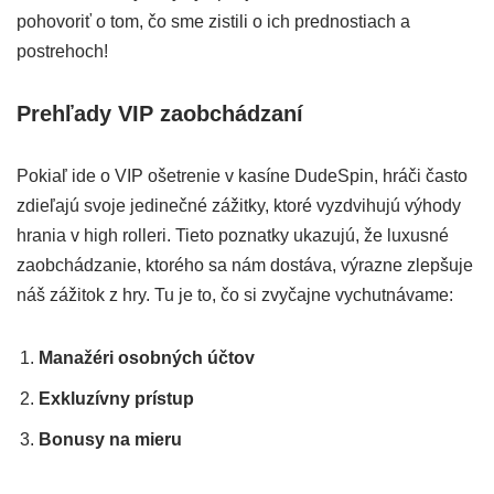
pohovoriť o tom, čo sme zistili o ich prednostiach a
postrehoch!
Prehľady VIP zaobchádzaní
Pokiaľ ide o VIP ošetrenie v kasíne DudeSpin, hráči často
zdieľajú svoje jedinečné zážitky, ktoré vyzdvihujú výhody
hrania v high rolleri. Tieto poznatky ukazujú, že luxusné
zaobchádzanie, ktorého sa nám dostáva, výrazne zlepšuje
náš zážitok z hry. Tu je to, čo si zvyčajne vychutnávame:
Manažéri osobných účtov
Exkluzívny prístup
Bonusy na mieru