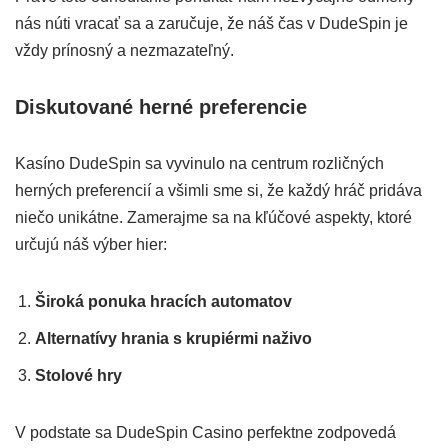
nás núti vracať sa a zaručuje, že náš čas v DudeSpin je
vždy prínosný a nezmazateľný.
Diskutované herné preferencie
Kasíno DudeSpin sa vyvinulo na centrum rozličných
herných preferencií a všimli sme si, že každý hráč pridáva
niečo unikátne. Zamerajme sa na kľúčové aspekty, ktoré
určujú náš výber hier:
Široká ponuka hracích automatov
Alternatívy hrania s krupiérmi naživo
Stolové hry
V podstate sa DudeSpin Casino perfektne zodpovedá