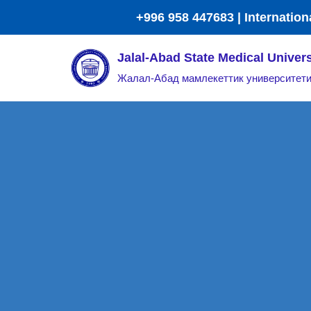
+996 958 447683 | Internation
Skip
Jalal-Abad State Medical Univers
to
Жалал-Абад мамлекеттик университет
content