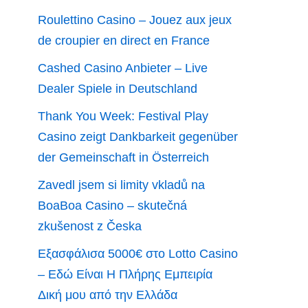
Roulettino Casino – Jouez aux jeux
de croupier en direct en France
Cashed Casino Anbieter – Live
Dealer Spiele in Deutschland
Thank You Week: Festival Play
Casino zeigt Dankbarkeit gegenüber
der Gemeinschaft in Österreich
Zavedl jsem si limity vkladů na
BoaBoa Casino – skutečná
zkušenost z Česka
Εξασφάλισα 5000€ στο Lotto Casino
– Εδώ Είναι Η Πλήρης Εμπειρία
Δική μου από την Ελλάδα