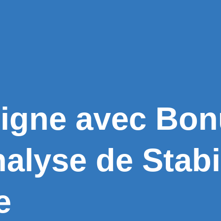
ligne avec Bo
nalyse de Stabi
e