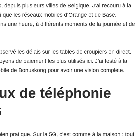
 depuis plusieurs villes de Belgique. J’ai recouru à la
si que les réseaux mobiles d’Orange et de Base.
s une heure, à différents moments de la journée et de
servé les délais sur les tables de croupiers en direct,
yens de paiement les plus utilisés ici. J’ai testé à la
 mobile de Bonuskong pour avoir une vision complète.
ux de téléphonie
G
ien pratique. Sur la 5G, c’est comme à la maison : tout