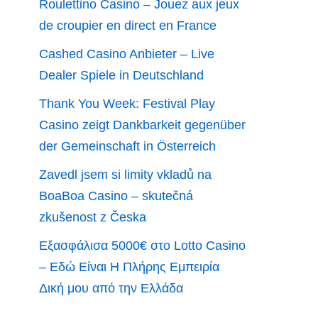
Roulettino Casino – Jouez aux jeux
de croupier en direct en France
Cashed Casino Anbieter – Live
Dealer Spiele in Deutschland
Thank You Week: Festival Play
Casino zeigt Dankbarkeit gegenüber
der Gemeinschaft in Österreich
Zavedl jsem si limity vkladů na
BoaBoa Casino – skutečná
zkušenost z Česka
Εξασφάλισα 5000€ στο Lotto Casino
– Εδώ Είναι Η Πλήρης Εμπειρία
Δική μου από την Ελλάδα