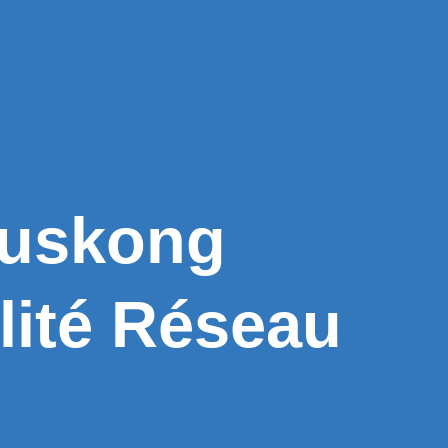
nuskong
lité Réseau