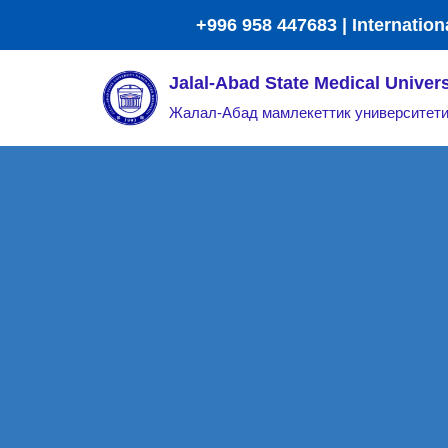
+996 958 447683 | Internation
Skip
Jalal-Abad State Medical Univers
to
Жалал-Абад мамлекеттик университет
content