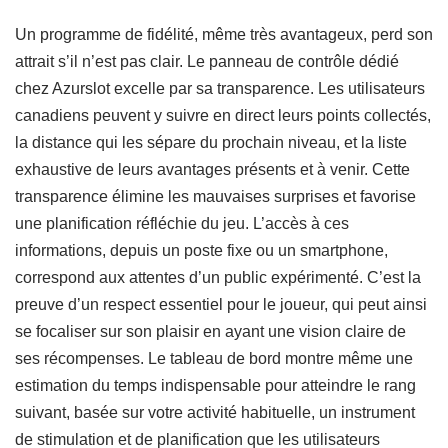
Un programme de fidélité, même très avantageux, perd son
attrait s’il n’est pas clair. Le panneau de contrôle dédié
chez Azurslot excelle par sa transparence. Les utilisateurs
canadiens peuvent y suivre en direct leurs points collectés,
la distance qui les sépare du prochain niveau, et la liste
exhaustive de leurs avantages présents et à venir. Cette
transparence élimine les mauvaises surprises et favorise
une planification réfléchie du jeu. L’accès à ces
informations, depuis un poste fixe ou un smartphone,
correspond aux attentes d’un public expérimenté. C’est la
preuve d’un respect essentiel pour le joueur, qui peut ainsi
se focaliser sur son plaisir en ayant une vision claire de
ses récompenses. Le tableau de bord montre même une
estimation du temps indispensable pour atteindre le rang
suivant, basée sur votre activité habituelle, un instrument
de stimulation et de planification que les utilisateurs