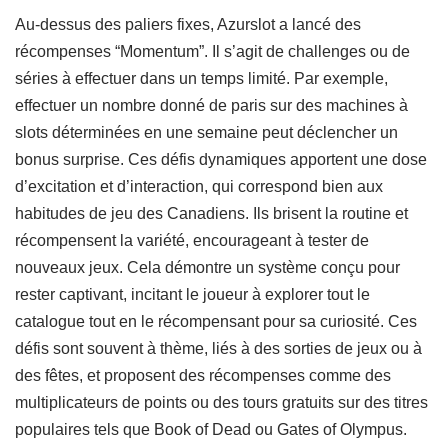
Au-dessus des paliers fixes, Azurslot a lancé des
récompenses “Momentum”. Il s’agit de challenges ou de
séries à effectuer dans un temps limité. Par exemple,
effectuer un nombre donné de paris sur des machines à
slots déterminées en une semaine peut déclencher un
bonus surprise. Ces défis dynamiques apportent une dose
d’excitation et d’interaction, qui correspond bien aux
habitudes de jeu des Canadiens. Ils brisent la routine et
récompensent la variété, encourageant à tester de
nouveaux jeux. Cela démontre un système conçu pour
rester captivant, incitant le joueur à explorer tout le
catalogue tout en le récompensant pour sa curiosité. Ces
défis sont souvent à thème, liés à des sorties de jeux ou à
des fêtes, et proposent des récompenses comme des
multiplicateurs de points ou des tours gratuits sur des titres
populaires tels que Book of Dead ou Gates of Olympus.