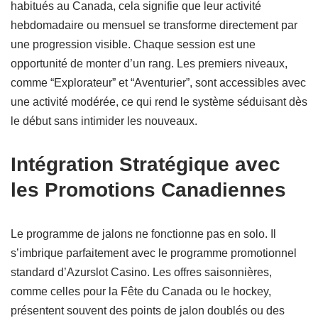
habitués au Canada, cela signifie que leur activité
hebdomadaire ou mensuel se transforme directement par
une progression visible. Chaque session est une
opportunité de monter d’un rang. Les premiers niveaux,
comme “Explorateur” et “Aventurier”, sont accessibles avec
une activité modérée, ce qui rend le système séduisant dès
le début sans intimider les nouveaux.
Intégration Stratégique avec
les Promotions Canadiennes
Le programme de jalons ne fonctionne pas en solo. Il
s’imbrique parfaitement avec le programme promotionnel
standard d’Azurslot Casino. Les offres saisonnières,
comme celles pour la Fête du Canada ou le hockey,
présentent souvent des points de jalon doublés ou des