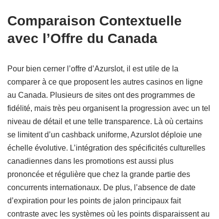
Comparaison Contextuelle
avec l’Offre du Canada
Pour bien cerner l’offre d’Azurslot, il est utile de la
comparer à ce que proposent les autres casinos en ligne
au Canada. Plusieurs de sites ont des programmes de
fidélité, mais très peu organisent la progression avec un tel
niveau de détail et une telle transparence. Là où certains
se limitent d’un cashback uniforme, Azurslot déploie une
échelle évolutive. L’intégration des spécificités culturelles
canadiennes dans les promotions est aussi plus
prononcée et régulière que chez la grande partie des
concurrents internationaux. De plus, l’absence de date
d’expiration pour les points de jalon principaux fait
contraste avec les systèmes où les points disparaissent au