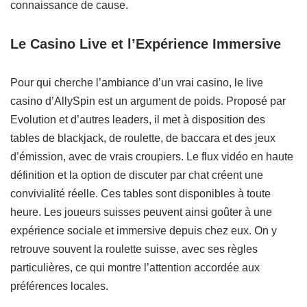
connaissance de cause.
Le Casino Live et l’Expérience Immersive
Pour qui cherche l’ambiance d’un vrai casino, le live
casino d’AllySpin est un argument de poids. Proposé par
Evolution et d’autres leaders, il met à disposition des
tables de blackjack, de roulette, de baccara et des jeux
d’émission, avec de vrais croupiers. Le flux vidéo en haute
définition et la option de discuter par chat créent une
convivialité réelle. Ces tables sont disponibles à toute
heure. Les joueurs suisses peuvent ainsi goûter à une
expérience sociale et immersive depuis chez eux. On y
retrouve souvent la roulette suisse, avec ses règles
particulières, ce qui montre l’attention accordée aux
préférences locales.