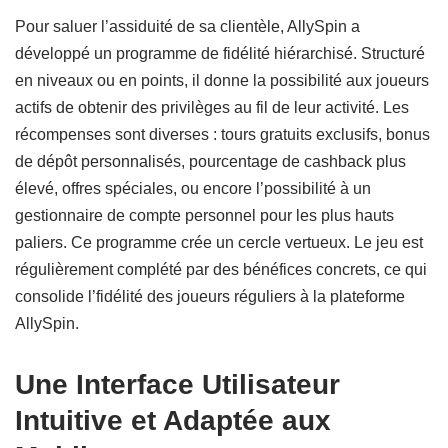
Pour saluer l’assiduité de sa clientèle, AllySpin a
développé un programme de fidélité hiérarchisé. Structuré
en niveaux ou en points, il donne la possibilité aux joueurs
actifs de obtenir des privilèges au fil de leur activité. Les
récompenses sont diverses : tours gratuits exclusifs, bonus
de dépôt personnalisés, pourcentage de cashback plus
élevé, offres spéciales, ou encore l’possibilité à un
gestionnaire de compte personnel pour les plus hauts
paliers. Ce programme crée un cercle vertueux. Le jeu est
régulièrement complété par des bénéfices concrets, ce qui
consolide l’fidélité des joueurs réguliers à la plateforme
AllySpin.
Une Interface Utilisateur
Intuitive et Adaptée aux