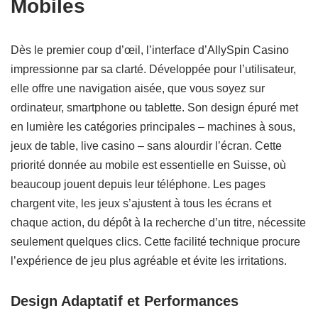
Mobiles
Dès le premier coup d’œil, l’interface d’AllySpin Casino
impressionne par sa clarté. Développée pour l’utilisateur,
elle offre une navigation aisée, que vous soyez sur
ordinateur, smartphone ou tablette. Son design épuré met
en lumière les catégories principales – machines à sous,
jeux de table, live casino – sans alourdir l’écran. Cette
priorité donnée au mobile est essentielle en Suisse, où
beaucoup jouent depuis leur téléphone. Les pages
chargent vite, les jeux s’ajustent à tous les écrans et
chaque action, du dépôt à la recherche d’un titre, nécessite
seulement quelques clics. Cette facilité technique procure
l’expérience de jeu plus agréable et évite les irritations.
Design Adaptatif et Performances