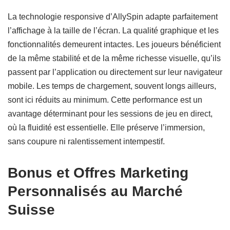
La technologie responsive d’AllySpin adapte parfaitement
l’affichage à la taille de l’écran. La qualité graphique et les
fonctionnalités demeurent intactes. Les joueurs bénéficient
de la même stabilité et de la même richesse visuelle, qu’ils
passent par l’application ou directement sur leur navigateur
mobile. Les temps de chargement, souvent longs ailleurs,
sont ici réduits au minimum. Cette performance est un
avantage déterminant pour les sessions de jeu en direct,
où la fluidité est essentielle. Elle préserve l’immersion,
sans coupure ni ralentissement intempestif.
Bonus et Offres Marketing
Personnalisés au Marché
Suisse