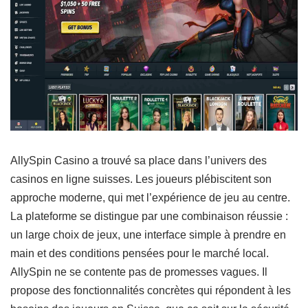
AllySpin Casino a trouvé sa place dans l’univers des
casinos en ligne suisses. Les joueurs plébiscitent son
approche moderne, qui met l’expérience de jeu au centre.
La plateforme se distingue par une combinaison réussie :
un large choix de jeux, une interface simple à prendre en
main et des conditions pensées pour le marché local.
AllySpin ne se contente pas de promesses vagues. Il
propose des fonctionnalités concrètes qui répondent à les