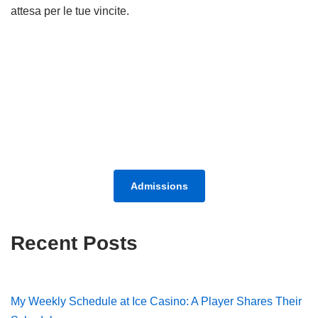
attesa per le tue vincite.
Admissions
Recent Posts
My Weekly Schedule at Ice Casino: A Player Shares Their