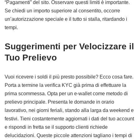
“Pagamenti” del sito. Osservare questi limiti è importante.
Se chiedi un importo superiore al consentito, occorre
un’autorizzazione speciale e il tutto si stalla, ritardando i
tempi.
Suggerimenti per Velocizzare il
Tuo Prelievo
Vuoi ricevere i soldi il più presto possibile? Ecco cosa fare.
Porta a termine la verifica KYC già prima di effettuare la
prima scommessa. Opta per un e-wallet come metodo di
prelievo principale. Presenta le domande in orario
lavorativo, nei giorni feriali, stando alla larga da weekend e
festivi. Tieni costantemente aggiornati i dati del tuo account
e rispondi in fretta se il supporto clienti richiede
delucidazioni. Queste piccole attenzioni tagliano i tempi di