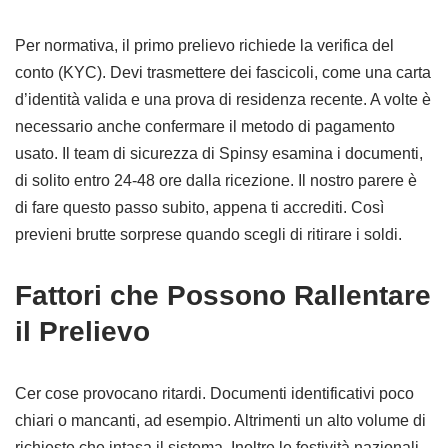
Per normativa, il primo prelievo richiede la verifica del
conto (KYC). Devi trasmettere dei fascicoli, come una carta
d’identità valida e una prova di residenza recente. A volte è
necessario anche confermare il metodo di pagamento
usato. Il team di sicurezza di Spinsy esamina i documenti,
di solito entro 24-48 ore dalla ricezione. Il nostro parere è
di fare questo passo subito, appena ti accrediti. Così
previeni brutte sorprese quando scegli di ritirare i soldi.
Fattori che Possono Rallentare
il Prelievo
Cer cose provocano ritardi. Documenti identificativi poco
chiari o mancanti, ad esempio. Altrimenti un alto volume di
richieste che intasa il sistema. Inoltre le festività nazionali,