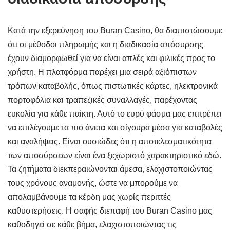
Κατά την εξερεύνηση του Buran Casino, θα διαπιστώσουμε
ότι οι μέθοδοι πληρωμής και η διαδικασία απόσυρσης
έχουν διαμορφωθεί για να είναι απλές και φιλικές προς το
χρήστη. Η πλατφόρμα παρέχει μια σειρά αξιόπιστων
τρόπων καταβολής, όπως πιστωτικές κάρτες, ηλεκτρονικά
πορτοφόλια και τραπεζικές συναλλαγές, παρέχοντας
ευκολία για κάθε παίκτη. Αυτό το ευρύ φάσμα μας επιτρέπει
να επιλέγουμε τα πιο άνετα και σίγουρα μέσα για καταβολές
και αναλήψεις. Είναι ουσιώδες ότι η αποτελεσματικότητα
των αποσύρσεων είναι ένα ξεχωριστό χαρακτηριστικό εδώ.
Τα ζητήματα διεκπεραιώνονται άμεσα, ελαχιστοποιώντας
τους χρόνους αναμονής, ώστε να μπορούμε να
απολαμβάνουμε τα κέρδη μας χωρίς περιττές
καθυστερήσεις. Η σαφής διεπαφή του Buran Casino μας
καθοδηγεί σε κάθε βήμα, ελαχιστοποιώντας τις