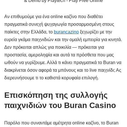
Αν επιθυμούμε για ένα online καζίνο που διαθέτει
πραγματικά συνεχή ψυχαγωγία προσαρμοσμένη στους
παίκτες στην Ελλάδα, το
burancazino
ξεχωρίζει με την
ευρεία γκάμα παιχνιδιών και την ομαλή εμπειρία για κινητά.
Δεν πρόκειται απλώς για ποικιλία — πρόκειται για
προστασία, αμεροληψία και αυτά τα πρόσθετα που μας
ωθούν να γυρίζουμε. Αλλά τι κάνει πραγματικά το Buran να
διακρίνεται όσον αφορά τα μπόνους και το live παιχνίδι; Ας
διερευνήσουμε τι το καθιστά κορυφαία επιλογή.
Επισκόπηση της συλλογής
παιχνιδιών του Buran Casino
Παρόλο που συναντάμε αμέτρητα online καζίνο, το Buran