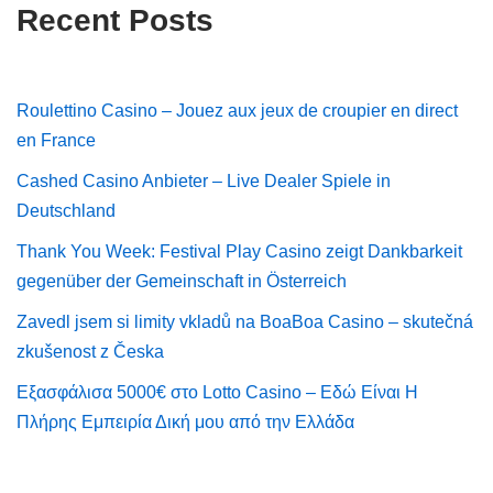
Recent Posts
Roulettino Casino – Jouez aux jeux de croupier en direct
en France
Cashed Casino Anbieter – Live Dealer Spiele in
Deutschland
Thank You Week: Festival Play Casino zeigt Dankbarkeit
gegenüber der Gemeinschaft in Österreich
Zavedl jsem si limity vkladů na BoaBoa Casino – skutečná
zkušenost z Česka
Εξασφάλισα 5000€ στο Lotto Casino – Εδώ Είναι Η
Πλήρης Εμπειρία Δική μου από την Ελλάδα