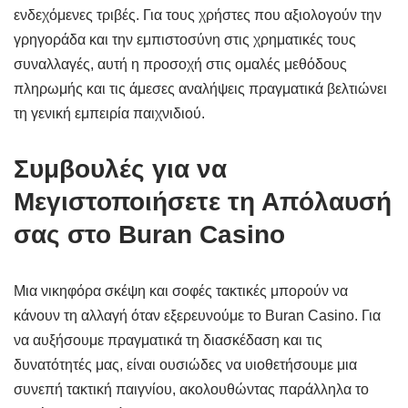
ενδεχόμενες τριβές. Για τους χρήστες που αξιολογούν την
γρηγοράδα και την εμπιστοσύνη στις χρηματικές τους
συναλλαγές, αυτή η προσοχή στις ομαλές μεθόδους
πληρωμής και τις άμεσες αναλήψεις πραγματικά βελτιώνει
τη γενική εμπειρία παιχνιδιού.
Συμβουλές για να
Μεγιστοποιήσετε τη Απόλαυσή
σας στο Buran Casino
Μια νικηφόρα σκέψη και σοφές τακτικές μπορούν να
κάνουν τη αλλαγή όταν εξερευνούμε το Buran Casino. Για
να αυξήσουμε πραγματικά τη διασκέδαση και τις
δυνατότητές μας, είναι ουσιώδες να υιοθετήσουμε μια
συνεπή τακτική παιγνίου, ακολουθώντας παράλληλα το