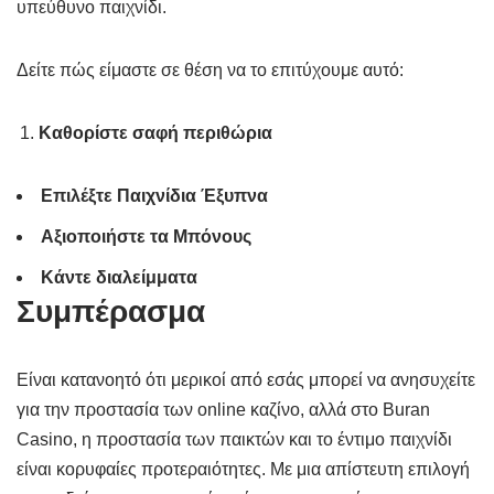
υπεύθυνο παιχνίδι.
Δείτε πώς είμαστε σε θέση να το επιτύχουμε αυτό:
Καθορίστε σαφή περιθώρια
Επιλέξτε Παιχνίδια Έξυπνα
Αξιοποιήστε τα Μπόνους
Κάντε διαλείμματα
Συμπέρασμα
Είναι κατανοητό ότι μερικοί από εσάς μπορεί να ανησυχείτε
για την προστασία των online καζίνο, αλλά στο Buran
Casino, η προστασία των παικτών και το έντιμο παιχνίδι
είναι κορυφαίες προτεραιότητες. Με μια απίστευτη επιλογή