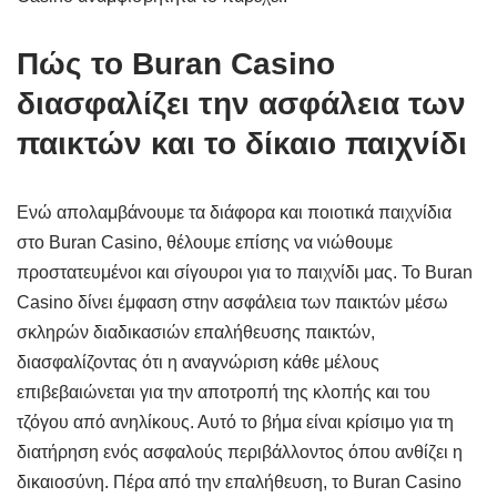
Πώς το Buran Casino
διασφαλίζει την ασφάλεια των
παικτών και το δίκαιο παιχνίδι
Ενώ απολαμβάνουμε τα διάφορα και ποιοτικά παιχνίδια
στο Buran Casino, θέλουμε επίσης να νιώθουμε
προστατευμένοι και σίγουροι για το παιχνίδι μας. Το Buran
Casino δίνει έμφαση στην ασφάλεια των παικτών μέσω
σκληρών διαδικασιών επαλήθευσης παικτών,
διασφαλίζοντας ότι η αναγνώριση κάθε μέλους
επιβεβαιώνεται για την αποτροπή της κλοπής και του
τζόγου από ανηλίκους. Αυτό το βήμα είναι κρίσιμο για τη
διατήρηση ενός ασφαλούς περιβάλλοντος όπου ανθίζει η
δικαιοσύνη. Πέρα από την επαλήθευση, το Buran Casino