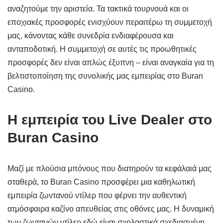
αναζητούμε την αριστεία. Τα τακτικά τουρνουά και οι
εποχιακές προσφορές ενισχύουν περαιτέρω τη συμμετοχή
μας, κάνοντας κάθε συνεδρία ενδιαφέρουσα και
ανταποδοτική. Η συμμετοχή σε αυτές τις προωθητικές
προσφορές δεν είναι απλώς έξυπνη – είναι αναγκαία για τη
βελτιστοποίηση της συνολικής μας εμπειρίας στο Buran
Casino.
Η εμπειρία του Live Dealer στο
Buran Casino
Μαζί με πλούσια μπόνους που διατηρούν τα κεφάλαιά μας
σταθερά, το Buran Casino προσφέρει μια καθηλωτική
εμπειρία ζωντανού ντίλερ που φέρνει την αυθεντική
ατμόσφαιρα καζίνο απευθείας στις οθόνες μας. Η δυναμική
των ζωντανών ντίλερ εδώ είναι σχολαστικά σχεδιασμένη