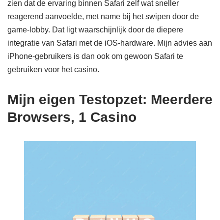
zien dat de ervaring binnen Safari zelf wat sneller
reagerend aanvoelde, met name bij het swipen door de
game-lobby. Dat ligt waarschijnlijk door de diepere
integratie van Safari met de iOS-hardware. Mijn advies aan
iPhone-gebruikers is dan ook om gewoon Safari te
gebruiken voor het casino.
Mijn eigen Testopzet: Meerdere
Browsers, 1 Casino