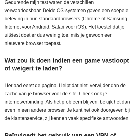
Gedurende mijn test waren de verschillen
verwaarloosbaar. Beide OS-systemen gaven een soepele
beleving in hun standaardbrowsers (Chrome of Samsung
Internet voor Android, Safari voor iOS). Het toestel dat je
uitkiest doet er dus weinig toe, mits je gewoon een
nieuwere browser toepast.
Wat zou ik doen indien een game vastloopt
of weigert te laden?
Herlaad eerst de pagina. Helpt dat niet, verwijder dan de
cache van je browser voor de site. Check ook je
internetverbinding. Als het probleem blijven, bekijk het dan
even in een andere browser. Je kunt het ook doorgeven bij
de klantenservice, zij kennen vaak specifieke antwoorden.
Beïnvloedt het gebruik van een VPN of