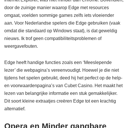
door de zuinige manier waarop Edge met resources
omgaat, voelden sommige games zelfs iets vloeiender
aan. Voor Nederlandse spelers die Edge gebruiken (vaak
omdat die standaard op Windows staat), is dat geweldig
nieuws. Ik trof geen compatibiliteitsproblemen of
weergavefouten.
Edge heeft handige functies zoals een ‘Meeslepende
lezer’ die webpagina’s vereenvoudigt. Hoewel je die niet
tijdens het spelen gebruikt, deed hij het perfect op de help-
en voorwaardenpagina’s van Cubet Casino. Het maakt het
lezen van belangrijke informatie een stuk gemakkelijker.
Dit soort kleine extraatjes creëren Edge tot een krachtig
alternatief.
Opera en Minder gangbare