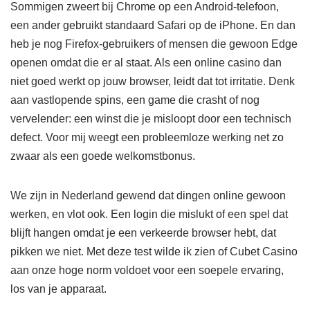
Sommigen zweert bij Chrome op een Android-telefoon,
een ander gebruikt standaard Safari op de iPhone. En dan
heb je nog Firefox-gebruikers of mensen die gewoon Edge
openen omdat die er al staat. Als een online casino dan
niet goed werkt op jouw browser, leidt dat tot irritatie. Denk
aan vastlopende spins, een game die crasht of nog
vervelender: een winst die je misloopt door een technisch
defect. Voor mij weegt een probleemloze werking net zo
zwaar als een goede welkomstbonus.
We zijn in Nederland gewend dat dingen online gewoon
werken, en vlot ook. Een login die mislukt of een spel dat
blijft hangen omdat je een verkeerde browser hebt, dat
pikken we niet. Met deze test wilde ik zien of Cubet Casino
aan onze hoge norm voldoet voor een soepele ervaring,
los van je apparaat.