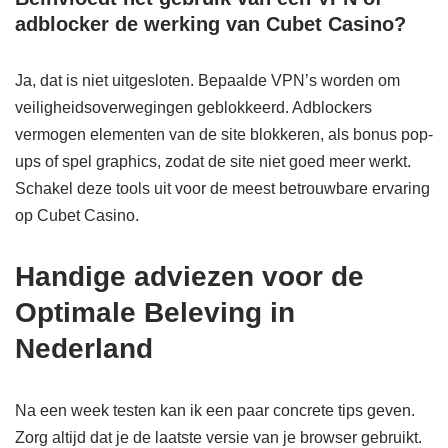
adblocker de werking van Cubet Casino?
Ja, dat is niet uitgesloten. Bepaalde VPN’s worden om
veiligheidsoverwegingen geblokkeerd. Adblockers
vermogen elementen van de site blokkeren, als bonus pop-
ups of spel graphics, zodat de site niet goed meer werkt.
Schakel deze tools uit voor de meest betrouwbare ervaring
op Cubet Casino.
Handige adviezen voor de
Optimale Beleving in
Nederland
Na een week testen kan ik een paar concrete tips geven.
Zorg altijd dat je de laatste versie van je browser gebruikt.