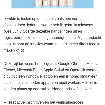
Ik wilde te testen op de manier zoals een normale speler
dat zou doen. Iedere browser heb ik gebruikt minstens
twee uur, uitvoerde dezelfde handelingen uit en
registreerde elke fout of eigenaardigheid op. Mijn aandacht
ging uit naar de functies waarmee een speler direct mee te
maken krijgt.
Deze vijf browsers heb ik getest: Google Chrome, Mozilla
Firefox, Microsoft Edge, Apple Safari en Opera. Ik voerde
dit uit op een Windows-laptop en een iPhone, omdat een
casino op alle soorten apparaten moet werken. Alle tests
vonden plaats op een stabiel Nederlands wifi-netwerk.
Test 1:
Je inschrijven en het verificatieproces