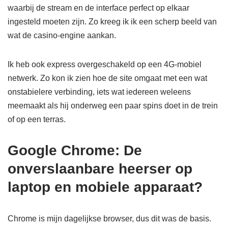
waarbij de stream en de interface perfect op elkaar
ingesteld moeten zijn. Zo kreeg ik ik een scherp beeld van
wat de casino-engine aankan.
Ik heb ook express overgeschakeld op een 4G-mobiel
netwerk. Zo kon ik zien hoe de site omgaat met een wat
onstabielere verbinding, iets wat iedereen weleens
meemaakt als hij onderweg een paar spins doet in de trein
of op een terras.
Google Chrome: De
onverslaanbare heerser op
laptop en mobiele apparaat?
Chrome is mijn dagelijkse browser, dus dit was de basis.