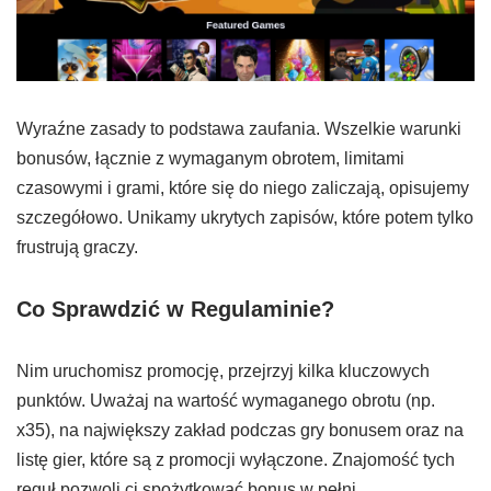
Wyraźne zasady to podstawa zaufania. Wszelkie warunki
bonusów, łącznie z wymaganym obrotem, limitami
czasowymi i grami, które się do niego zaliczają, opisujemy
szczegółowo. Unikamy ukrytych zapisów, które potem tylko
frustrują graczy.
Co Sprawdzić w Regulaminie?
Nim uruchomisz promocję, przejrzyj kilka kluczowych
punktów. Uważaj na wartość wymaganego obrotu (np.
x35), na największy zakład podczas gry bonusem oraz na
listę gier, które są z promocji wyłączone. Znajomość tych
reguł pozwoli ci spożytkować bonus w pełni.