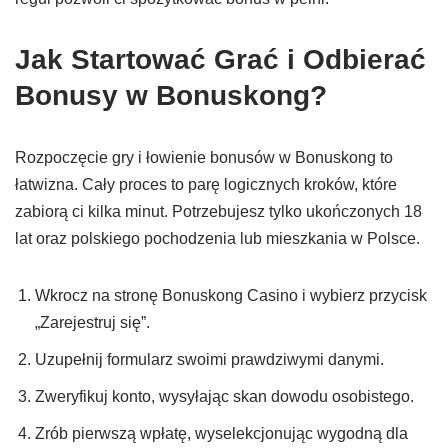
Jak Startować Grać i Odbierać
Bonusy w Bonuskong?
Rozpoczęcie gry i łowienie bonusów w Bonuskong to
łatwizna. Cały proces to parę logicznych kroków, które
zabiorą ci kilka minut. Potrzebujesz tylko ukończonych 18
lat oraz polskiego pochodzenia lub mieszkania w Polsce.
Wkrocz na stronę Bonuskong Casino i wybierz przycisk
„Zarejestruj się”.
Uzupełnij formularz swoimi prawdziwymi danymi.
Zweryfikuj konto, wysyłając skan dowodu osobistego.
Zrób pierwszą wpłatę, wyselekcjonując wygodną dla