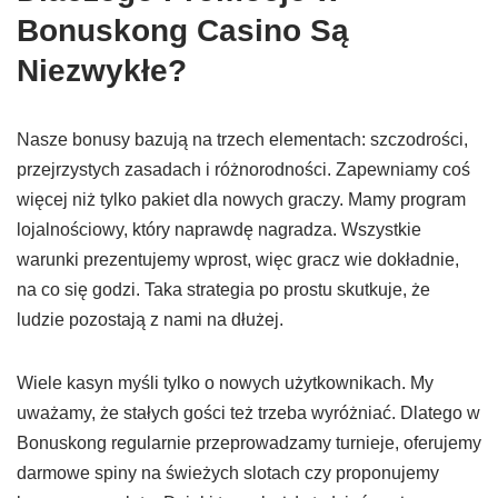
Bonuskong Casino Są
Niezwykłe?
Nasze bonusy bazują na trzech elementach: szczodrości,
przejrzystych zasadach i różnorodności. Zapewniamy coś
więcej niż tylko pakiet dla nowych graczy. Mamy program
lojalnościowy, który naprawdę nagradza. Wszystkie
warunki prezentujemy wprost, więc gracz wie dokładnie,
na co się godzi. Taka strategia po prostu skutkuje, że
ludzie pozostają z nami na dłużej.
Wiele kasyn myśli tylko o nowych użytkownikach. My
uważamy, że stałych gości też trzeba wyróżniać. Dlatego w
Bonuskong regularnie przeprowadzamy turnieje, oferujemy
darmowe spiny na świeżych slotach czy proponujemy