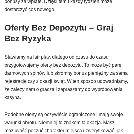
bonusy za wpłatę. Dzięki temu każdy tydzień może
dostarczyć coś nowego.
Oferty Bez Depozytu – Graj
Bez Ryzyka
Stawiamy na fair play, dlatego od czasu do czasu
przygotowujemy oferty bez depozytu. To może być parę
darmowych spinów lub skromny bonus pieniężny za samą
rejestrację czy z okazji świąt. W ten sposób udowadniamy,
że zależy nam o gracza i zapraszamy do wypróbowania
kasyna.
Podobne oferty są oczywiście ograniczone i mają swoje
warunki obrotu. Niemniej to znakomita okazja. Masz
możliwość poczuć charakter miejsca i zweryfikować, jak