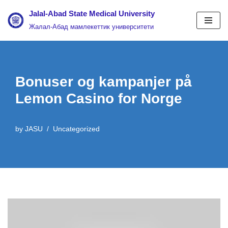
Jalal-Abad State Medical University
Жалал-Абад мамлекеттик университети
Skip
to
content
Bonuser og kampanjer på
Lemon Casino for Norge
by
JASU
Uncategorized