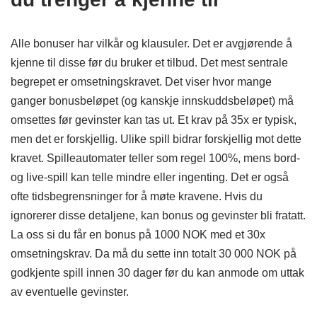
Alle bonuser har vilkår og klausuler. Det er avgjørende å
kjenne til disse før du bruker et tilbud. Det mest sentrale
begrepet er omsetningskravet. Det viser hvor mange
ganger bonusbeløpet (og kanskje innskuddsbeløpet) må
omsettes før gevinster kan tas ut. Et krav på 35x er typisk,
men det er forskjellig. Ulike spill bidrar forskjellig mot dette
kravet. Spilleautomater teller som regel 100%, mens bord-
og live-spill kan telle mindre eller ingenting. Det er også
ofte tidsbegrensninger for å møte kravene. Hvis du
ignorerer disse detaljene, kan bonus og gevinster bli fratatt.
La oss si du får en bonus på 1000 NOK med et 30x
omsetningskrav. Da må du sette inn totalt 30 000 NOK på
godkjente spill innen 30 dager før du kan anmode om uttak
av eventuelle gevinster.