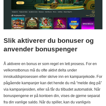
Slik aktiverer du bonuser og
anvender bonuspenger
Å aktivere en bonus er som regel en lett prosess. For en
velkomstbonus må du ofte aktivt delta under
innskuddsprosessen eller skrive inn en kampanjekode. For
pågående kampanjer kan det hende du må “melde deg på”
via kampanjesiden, eller så får du tilbudet automatisk. Når
bonuspengene er på kontoen din, vises de gjerne separat
fra din vanlige saldo. Når du spiller, kan du vanligvis