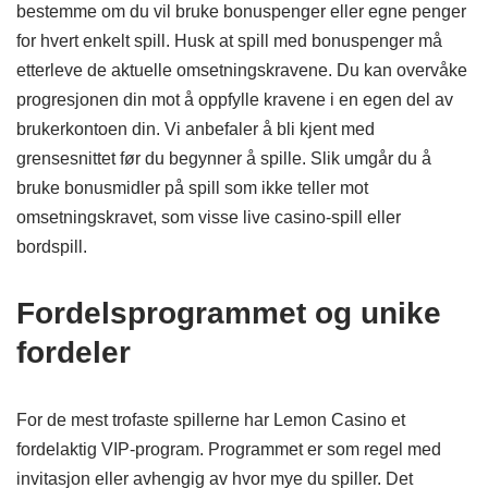
bestemme om du vil bruke bonuspenger eller egne penger
for hvert enkelt spill. Husk at spill med bonuspenger må
etterleve de aktuelle omsetningskravene. Du kan overvåke
progresjonen din mot å oppfylle kravene i en egen del av
brukerkontoen din. Vi anbefaler å bli kjent med
grensesnittet før du begynner å spille. Slik umgår du å
bruke bonusmidler på spill som ikke teller mot
omsetningskravet, som visse live casino-spill eller
bordspill.
Fordelsprogrammet og unike
fordeler
For de mest trofaste spillerne har Lemon Casino et
fordelaktig VIP-program. Programmet er som regel med
invitasjon eller avhengig av hvor mye du spiller. Det