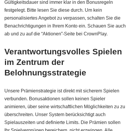
Gültigkeitsdauer sind immer klar in den Bonusregeln
festgelegt. Bitte lesen Sie diese durch. Um kein
personalisiertes Angebot zu verpassen, schalten Sie die
Benachrichtigungen in Ihrem Konto ein. Schauen Sie auch
ab und zu auf die “Aktionen”-Seite bei CrownPlay.
Verantwortungsvolles Spielen
im Zentrum der
Belohnungsstrategie
Unsere Prämienstrategie ist direkt mit sicherem Spielen
verbunden. Bonusaktionen sollen keinen Spieler
animieren, über seine wirtschaftlichen Möglichkeiten zu zu
überschreiten. Unser System berücksichtigt auch
Spielauszeiten und definierte Limits. Die Prämien sollen
Ihr Spielvergnügen bereichern, nicht erzwingen. Alle