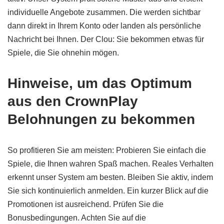
individuelle Angebote zusammen. Die werden sichtbar
dann direkt in Ihrem Konto oder landen als persönliche
Nachricht bei Ihnen. Der Clou: Sie bekommen etwas für
Spiele, die Sie ohnehin mögen.
Hinweise, um das Optimum
aus den CrownPlay
Belohnungen zu bekommen
So profitieren Sie am meisten: Probieren Sie einfach die
Spiele, die Ihnen wahren Spaß machen. Reales Verhalten
erkennt unser System am besten. Bleiben Sie aktiv, indem
Sie sich kontinuierlich anmelden. Ein kurzer Blick auf die
Promotionen ist ausreichend. Prüfen Sie die
Bonusbedingungen. Achten Sie auf die