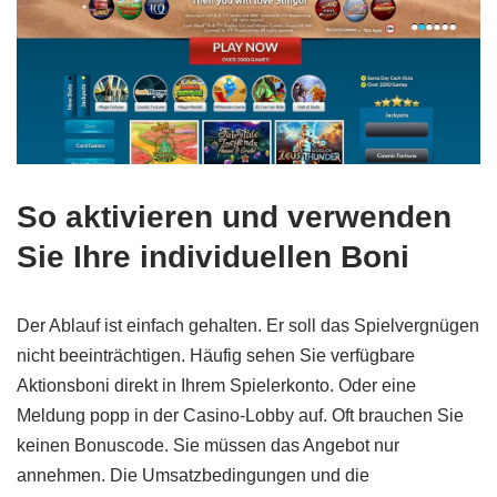
So aktivieren und verwenden
Sie Ihre individuellen Boni
Der Ablauf ist einfach gehalten. Er soll das Spielvergnügen
nicht beeinträchtigen. Häufig sehen Sie verfügbare
Aktionsboni direkt in Ihrem Spielerkonto. Oder eine
Meldung popp in der Casino-Lobby auf. Oft brauchen Sie
keinen Bonuscode. Sie müssen das Angebot nur
annehmen. Die Umsatzbedingungen und die