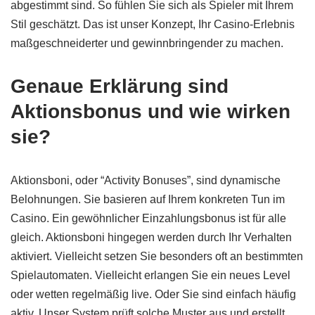
abgestimmt sind. So fühlen Sie sich als Spieler mit Ihrem
Stil geschätzt. Das ist unser Konzept, Ihr Casino-Erlebnis
maßgeschneiderter und gewinnbringender zu machen.
Genaue Erklärung sind
Aktionsbonus und wie wirken
sie?
Aktionsboni, oder “Activity Bonuses”, sind dynamische
Belohnungen. Sie basieren auf Ihrem konkreten Tun im
Casino. Ein gewöhnlicher Einzahlungsbonus ist für alle
gleich. Aktionsboni hingegen werden durch Ihr Verhalten
aktiviert. Vielleicht setzen Sie besonders oft an bestimmten
Spielautomaten. Vielleicht erlangen Sie ein neues Level
oder wetten regelmäßig live. Oder Sie sind einfach häufig
aktiv. Unser System prüft solche Muster aus und erstellt