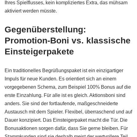
Ihres Spielflusses, kein kompliziertes Extra, das mühsam
aktiviert werden müsste.
Gegenüberstellung:
Promotion-Boni vs. klassische
Einsteigerpakete
Ein traditionelles Begrüßungspaket ist ein einzigartiger
Impuls für neue Kunden. Es orientiert sich an einem
vorgegebenen Schema, zum Beispiel 100% Bonus auf die
erste Einzahlung. Für alle ist es gleich. Aktionsboni sind
anders. Sie sind der fortlaufende, maßgeschneiderte
Austausch mit dem Spieler. Flexibel, überraschend und auf
Dauer konzipiert. Das Einsteigerpaket macht die Tür. Die
Bonusaktionen sorgen dafür, dass Sie gerne bleiben. Für
Stammkunden sind sie deshalb meist der wertvollere Teil.