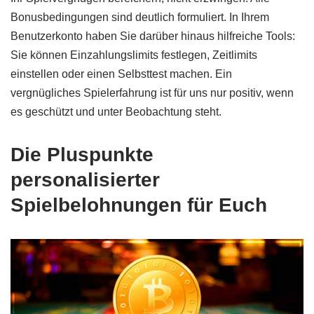
Bonusbedingungen sind deutlich formuliert. In Ihrem
Benutzerkonto haben Sie darüber hinaus hilfreiche Tools:
Sie können Einzahlungslimits festlegen, Zeitlimits
einstellen oder einen Selbsttest machen. Ein
vergnügliches Spielerfahrung ist für uns nur positiv, wenn
es geschützt und unter Beobachtung steht.
Die Pluspunkte
personalisierter
Spielbelohnungen für Euch