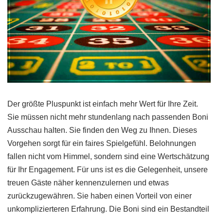
Der größte Pluspunkt ist einfach mehr Wert für Ihre Zeit.
Sie müssen nicht mehr stundenlang nach passenden Boni
Ausschau halten. Sie finden den Weg zu Ihnen. Dieses
Vorgehen sorgt für ein faires Spielgefühl. Belohnungen
fallen nicht vom Himmel, sondern sind eine Wertschätzung
für Ihr Engagement. Für uns ist es die Gelegenheit, unsere
treuen Gäste näher kennenzulernen und etwas
zurückzugewähren. Sie haben einen Vorteil von einer
unkomplizierteren Erfahrung. Die Boni sind ein Bestandteil