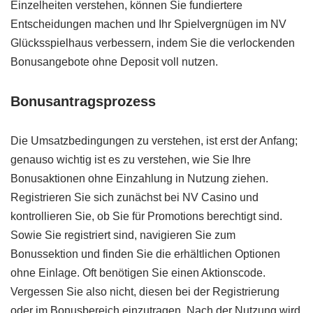
Einzelheiten verstehen, können Sie fundiertere
Entscheidungen machen und Ihr Spielvergnügen im NV
Glücksspielhaus verbessern, indem Sie die verlockenden
Bonusangebote ohne Deposit voll nutzen.
Bonusantragsprozess
Die Umsatzbedingungen zu verstehen, ist erst der Anfang;
genauso wichtig ist es zu verstehen, wie Sie Ihre
Bonusaktionen ohne Einzahlung in Nutzung ziehen.
Registrieren Sie sich zunächst bei NV Casino und
kontrollieren Sie, ob Sie für Promotions berechtigt sind.
Sowie Sie registriert sind, navigieren Sie zum
Bonussektion und finden Sie die erhältlichen Optionen
ohne Einlage. Oft benötigen Sie einen Aktionscode.
Vergessen Sie also nicht, diesen bei der Registrierung
oder im Bonusbereich einzutragen. Nach der Nutzung wird