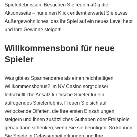
Spielerlebnissen. Besuchen Sie regelmäßig die
Aktionsseite – nur einen Klick entfernt erwartet Sie etwas
Außergewöhnliches, das Ihr Spiel auf ein neues Level hebt
und Ihre Gewinne steigert!
Willkommensboni für neue
Spieler
Was gibt es Spannenderes als einen reichhaltigen
Willkommensbonus? Im NV Casino sorgt dieser
fortschrittliche Ansatz für frische Spieler für ein
aufregendes Spielerlebnis. Freuen Sie sich auf
verlockende Offerten, die Ihre ersten Einzahlungen
steigern und Ihnen zusätzliches Guthaben oder Freispiele
genau dann schenken, wenn Sie sie benötigen. So können
Sie Spiele in Gelassenheit erkunden und Ihre