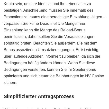
Konto sein, um Ihre Identität und Ihr Lebensalter zu
bestätigen. Anschließend müssen Sie innerhalb des
Promotionszeitraums eine berechtigte Einzahlung tätigen –
verpassen Sie keine Deadline! Die Menge Ihrer
Einzahlung kann die Menge des Reload-Bonus
beeinflussen, daher sollten Sie die Voraussetzungen
sorgfältig prüfen. Beachten Sie außerdem alle mit dem
Bonus assoziierten Umsatzbedingungen. Es ist wichtig,
über laufende Aktionen informiert zu bleiben, da sich die
Bedingungen häufig ändern können. Wenn Sie diese
Bedingungen verstehen, können Sie Ihr Spielerlebnis
optimieren und sich neuartige Belohnungen im NV Casino
sichern.
Simplifizierter Antragsprozess