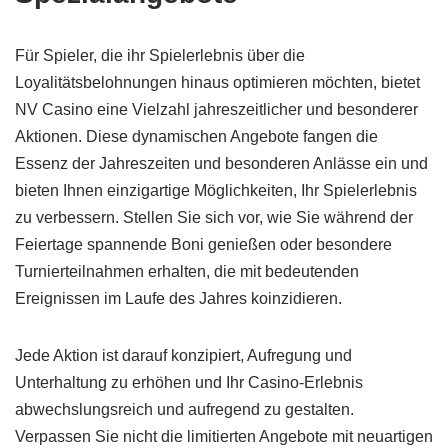
Für Spieler, die ihr Spielerlebnis über die
Loyalitätsbelohnungen hinaus optimieren möchten, bietet
NV Casino eine Vielzahl jahreszeitlicher und besonderer
Aktionen. Diese dynamischen Angebote fangen die
Essenz der Jahreszeiten und besonderen Anlässe ein und
bieten Ihnen einzigartige Möglichkeiten, Ihr Spielerlebnis
zu verbessern. Stellen Sie sich vor, wie Sie während der
Feiertage spannende Boni genießen oder besondere
Turnierteilnahmen erhalten, die mit bedeutenden
Ereignissen im Laufe des Jahres koinzidieren.
Jede Aktion ist darauf konzipiert, Aufregung und
Unterhaltung zu erhöhen und Ihr Casino-Erlebnis
abwechslungsreich und aufregend zu gestalten.
Verpassen Sie nicht die limitierten Angebote mit neuartigen