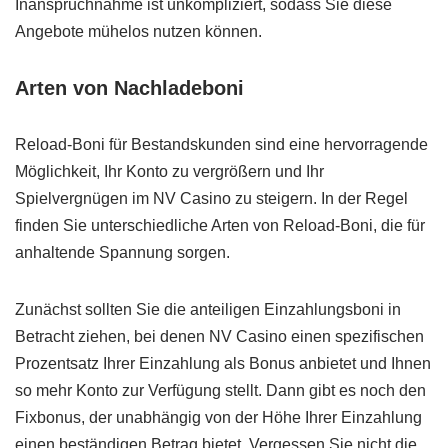
Inanspruchnahme ist unkompliziert, sodass Sie diese
Angebote mühelos nutzen können.
Arten von Nachladeboni
Reload-Boni für Bestandskunden sind eine hervorragende
Möglichkeit, Ihr Konto zu vergrößern und Ihr
Spielvergnügen im NV Casino zu steigern. In der Regel
finden Sie unterschiedliche Arten von Reload-Boni, die für
anhaltende Spannung sorgen.
Zunächst sollten Sie die anteiligen Einzahlungsboni in
Betracht ziehen, bei denen NV Casino einen spezifischen
Prozentsatz Ihrer Einzahlung als Bonus anbietet und Ihnen
so mehr Konto zur Verfügung stellt. Dann gibt es noch den
Fixbonus, der unabhängig von der Höhe Ihrer Einzahlung
einen beständigen Betrag bietet. Vergessen Sie nicht die