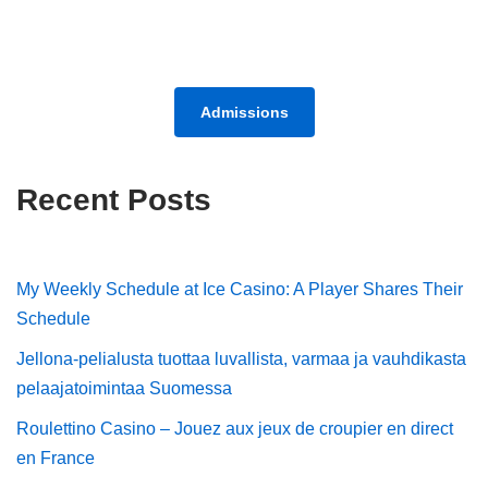
Admissions
Recent Posts
My Weekly Schedule at Ice Casino: A Player Shares Their
Schedule
Jellona-pelialusta tuottaa luvallista, varmaa ja vauhdikasta
pelaajatoimintaa Suomessa
Roulettino Casino – Jouez aux jeux de croupier en direct
en France