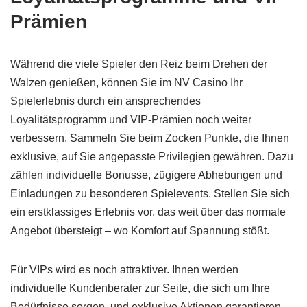
Prämien
Während die viele Spieler den Reiz beim Drehen der
Walzen genießen, können Sie im NV Casino Ihr
Spielerlebnis durch ein ansprechendes
Loyalitätsprogramm und VIP-Prämien noch weiter
verbessern. Sammeln Sie beim Zocken Punkte, die Ihnen
exklusive, auf Sie angepasste Privilegien gewähren. Dazu
zählen individuelle Bonusse, zügigere Abhebungen und
Einladungen zu besonderen Spielevents. Stellen Sie sich
ein erstklassiges Erlebnis vor, das weit über das normale
Angebot übersteigt – wo Komfort auf Spannung stößt.
Für VIPs wird es noch attraktiver. Ihnen werden
individuelle Kundenberater zur Seite, die sich um Ihre
Bedürfnisse sorgen, und exklusive Aktionen garantieren