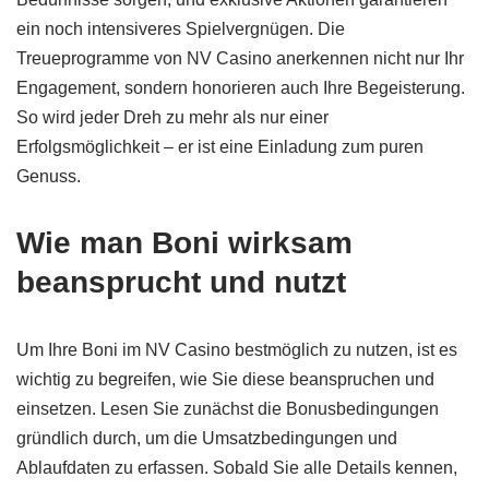
ein noch intensiveres Spielvergnügen. Die
Treueprogramme von NV Casino anerkennen nicht nur Ihr
Engagement, sondern honorieren auch Ihre Begeisterung.
So wird jeder Dreh zu mehr als nur einer
Erfolgsmöglichkeit – er ist eine Einladung zum puren
Genuss.
Wie man Boni wirksam
beansprucht und nutzt
Um Ihre Boni im NV Casino bestmöglich zu nutzen, ist es
wichtig zu begreifen, wie Sie diese beanspruchen und
einsetzen. Lesen Sie zunächst die Bonusbedingungen
gründlich durch, um die Umsatzbedingungen und
Ablaufdaten zu erfassen. Sobald Sie alle Details kennen,