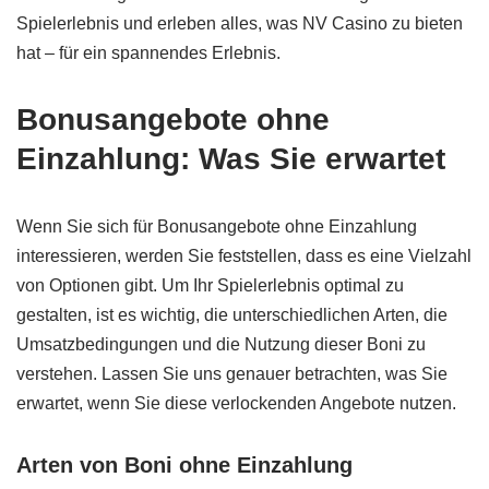
Spielerlebnis und erleben alles, was NV Casino zu bieten
hat – für ein spannendes Erlebnis.
Bonusangebote ohne
Einzahlung: Was Sie erwartet
Wenn Sie sich für Bonusangebote ohne Einzahlung
interessieren, werden Sie feststellen, dass es eine Vielzahl
von Optionen gibt. Um Ihr Spielerlebnis optimal zu
gestalten, ist es wichtig, die unterschiedlichen Arten, die
Umsatzbedingungen und die Nutzung dieser Boni zu
verstehen. Lassen Sie uns genauer betrachten, was Sie
erwartet, wenn Sie diese verlockenden Angebote nutzen.
Arten von Boni ohne Einzahlung