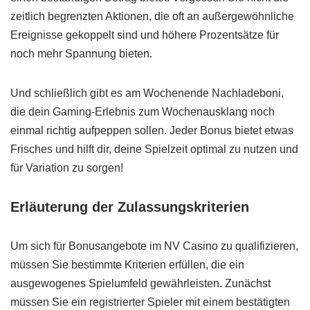
zeitlich begrenzten Aktionen, die oft an außergewöhnliche
Ereignisse gekoppelt sind und höhere Prozentsätze für
noch mehr Spannung bieten.
Und schließlich gibt es am Wochenende Nachladeboni,
die dein Gaming-Erlebnis zum Wochenausklang noch
einmal richtig aufpeppen sollen. Jeder Bonus bietet etwas
Frisches und hilft dir, deine Spielzeit optimal zu nutzen und
für Variation zu sorgen!
Erläuterung der Zulassungskriterien
Um sich für Bonusangebote im NV Casino zu qualifizieren,
müssen Sie bestimmte Kriterien erfüllen, die ein
ausgewogenes Spielumfeld gewährleisten. Zunächst
müssen Sie ein registrierter Spieler mit einem bestätigten