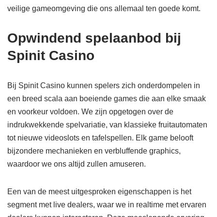
veilige gameomgeving die ons allemaal ten goede komt.
Opwindend spelaanbod bij
Spinit Casino
Bij Spinit Casino kunnen spelers zich onderdompelen in
een breed scala aan boeiende games die aan elke smaak
en voorkeur voldoen. We zijn opgetogen over de
indrukwekkende spelvariatie, van klassieke fruitautomaten
tot nieuwe videoslots en tafelspellen. Elk game belooft
bijzondere mechanieken en verbluffende graphics,
waardoor we ons altijd zullen amuseren.
Een van de meest uitgesproken eigenschappen is het
segment met live dealers, waar we in realtime met ervaren