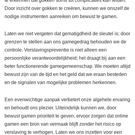
te erkennen dat gokken soms tot complicaties kan leiden.
Door inzicht over gokken te creëren, kunnen we onszelf de
nodige instrumenten aanreiken om bewust te gamen.
Laten we niet vergeten dat gematigdheid de sleutel is; door
grenzen te stellen aan ons gamegedrag behouden we de
controle. Verslavingspreventie is niet alleen een
persoonlijke verantwoordelijkheid; het draagt bij aan een
beter functionerende gamegemeenschap. We moeten altijd
bewust zijn van de tijd en het geld dat we eraan besteden
en de signalen van mogelijke problemen herkennen.
Een evenwichtige aanpak verbetert onze algehele ervaring
en behoudt ons plezier. Uiteindelijk kunnen we, door
bewust gamen prioriteit te geven, ervoor zorgen dat online
gamen een bron van vermaak blijft zonder het risico op
verslaving te verhogen. Laten we ons inzetten voor een