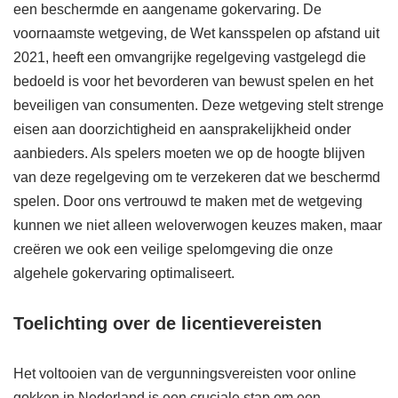
een beschermde en aangename gokervaring. De
voornaamste wetgeving, de Wet kansspelen op afstand uit
2021, heeft een omvangrijke regelgeving vastgelegd die
bedoeld is voor het bevorderen van bewust spelen en het
beveiligen van consumenten. Deze wetgeving stelt strenge
eisen aan doorzichtigheid en aansprakelijkheid onder
aanbieders. Als spelers moeten we op de hoogte blijven
van deze regelgeving om te verzekeren dat we beschermd
spelen. Door ons vertrouwd te maken met de wetgeving
kunnen we niet alleen weloverwogen keuzes maken, maar
creëren we ook een veilige spelomgeving die onze
algehele gokervaring optimaliseert.
Toelichting over de licentievereisten
Het voltooien van de vergunningsvereisten voor online
gokken in Nederland is een cruciale stap om een