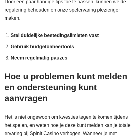
Door een paar handige tips toe te passen, kunnen we de
regulering behouden en onze spelervaring plezieriger
maken.
Stel duidelijke bestedingslimieten vast
Gebruik budgetbeheertools
Neem regelmatig pauzes
Hoe u problemen kunt melden
en ondersteuning kunt
aanvragen
Het is niet ongewoon om kwesties tegen te komen tijdens
het spelen, en weten hoe je deze kunt melden kan je totale
ervaring bij Spinit Casino verhogen. Wanneer je met