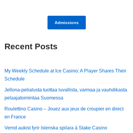
Admissions
Recent Posts
My Weekly Schedule at Ice Casino: A Player Shares Their
Schedule
Jellona-pelialusta tuottaa luvallista, varmaa ja vauhdikasta
pelaajatoimintaa Suomessa
Roulettino Casino – Jouez aux jeux de croupier en direct
en France
Vernd aukist fyrir íslenska spilara á Stake Casino