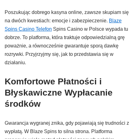
Poszukując dobrego kasyna online, zawsze skupiam się
na dwóch kwestiach: emocje i zabezpieczenie.
Blaze
Spins Casino Telefon
Spins Casino w Polsce wypada tu
dobrze. To platforma, która traktuje odpowiedzialną grę
poważnie, a równocześnie gwarantuje sporą dawkę
rozrywki. Przyjrzyjmy się, jak to przedstawia się w
działaniu.
Komfortowe Płatności i
Błyskawiczne Wypłacanie
środków
Gwarancja wygranej znika, gdy pojawiają się trudności z
wypłatą. W Blaze Spins to silna strona. Platforma