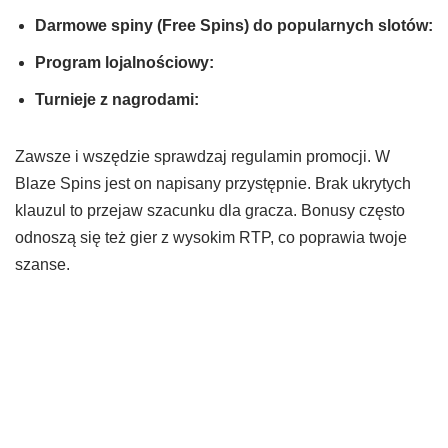
Darmowe spiny (Free Spins) do popularnych slotów:
Program lojalnościowy:
Turnieje z nagrodami:
Zawsze i wszędzie sprawdzaj regulamin promocji. W
Blaze Spins jest on napisany przystępnie. Brak ukrytych
klauzul to przejaw szacunku dla gracza. Bonusy często
odnoszą się też gier z wysokim RTP, co poprawia twoje
szanse.