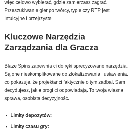
więc celowo wybierać, gdzie zamierzasz zagrać.
Przeszukiwanie gier po twórcy, typie czy RTP jest
intuicyjne i przejrzyste.
Kluczowe Narzędzia
Zarządzania dla Gracza
Blaze Spins zapewnia ci do ręki sprecyzowane narzędzia.
Są one nieskomplikowane do zlokalizowania i ustawienia,
co pokazuje, że projektanci faktycznie o tym zadbał. Sam
decydujesz, jakie progi ci odpowiadają. To twoja własna
sprawa, osobista decyzyjność.
Limity depozytów:
Limity czasu gry: