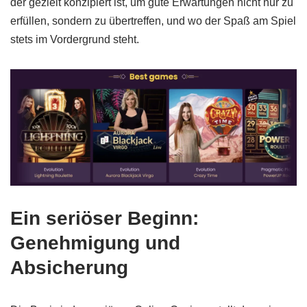
der gezielt konzipiert ist, um gute Erwartungen nicht nur zu
erfüllen, sondern zu übertreffen, und wo der Spaß am Spiel
stets im Vordergrund steht.
Ein seriöser Beginn:
Genehmigung und
Absicherung