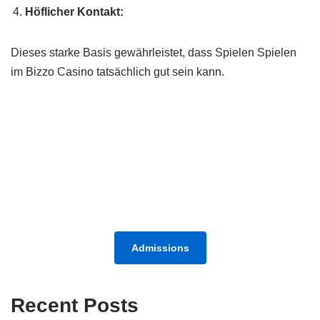
Höflicher Kontakt:
Dieses starke Basis gewährleistet, dass Spielen Spielen
im Bizzo Casino tatsächlich gut sein kann.
Admissions
Recent Posts