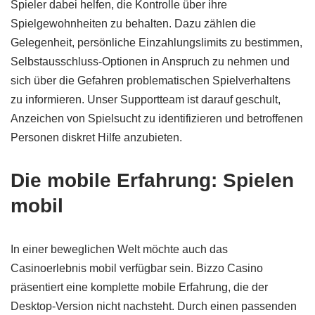
Spieler dabei helfen, die Kontrolle über ihre
Spielgewohnheiten zu behalten. Dazu zählen die
Gelegenheit, persönliche Einzahlungslimits zu bestimmen,
Selbstausschluss-Optionen in Anspruch zu nehmen und
sich über die Gefahren problematischen Spielverhaltens
zu informieren. Unser Supportteam ist darauf geschult,
Anzeichen von Spielsucht zu identifizieren und betroffenen
Personen diskret Hilfe anzubieten.
Die mobile Erfahrung: Spielen
mobil
In einer beweglichen Welt möchte auch das
Casinoerlebnis mobil verfügbar sein. Bizzo Casino
präsentiert eine komplette mobile Erfahrung, die der
Desktop-Version nicht nachsteht. Durch einen passenden