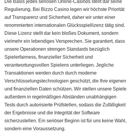
Die Basis jedes seriösen Online-Casinos stellt dar seine
Regulierung. Bei Bizzo Casino legen wir höchste Priorität
auf Transparenz und Sicherheit, daher wir unter einer
renommierten internationalen Glücksspiellizenz tätig sind.
Diese Lizenz stellt dar kein bloßes Dokument, sondern
vielmehr ein lebendiges Versprechen. Sie garantiert, dass
unsere Operationen strengen Standards bezüglich
Spielerfairness, finanzieller Sicherheit und
verantwortungsvollen Spielens unterliegen. Jegliche
Transaktionen werden durch durch moderne
Verschlüsselungstechnologien geschützt, die Ihre eigenen
und finanziellen Daten schützen. Wir stellen unsere Spiele
außerdem in regelmäßigen Abständen unabhängigen
Tests durch autorisierte Prüfstellen, sodass die Zufälligkeit
der Ergebnisse und die Integrität der Software
sicherzustellen. Ein seriöser Beginn ist für uns keine Wahl,
sondern eine Voraussetzung.