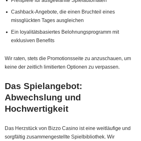
Freispiele für ausgewählte Spielautomaten
Cashback-Angebote, die einen Bruchteil eines
missglückten Tages ausgleichen
Ein loyalitätsbasiertes Belohnungsprogramm mit
exklusiven Benefits
Wir raten, stets die Promotionsseite zu anzuschauen, um
keine der zeitlich limitierten Optionen zu verpassen.
Das Spielangebot:
Abwechslung und
Hochwertigkeit
Das Herzstück von Bizzo Casino ist eine weitläufige und
sorgfältig zusammengestellte Spielbibliothek. Wir