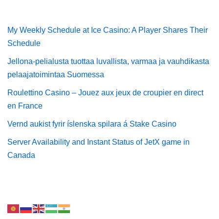
My Weekly Schedule at Ice Casino: A Player Shares Their
Schedule
Jellona-pelialusta tuottaa luvallista, varmaa ja vauhdikasta
pelaajatoimintaa Suomessa
Roulettino Casino – Jouez aux jeux de croupier en direct
en France
Vernd aukist fyrir íslenska spilara á Stake Casino
Server Availability and Instant Status of JetX game in
Canada
Neve
| Powered by
WordPress