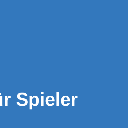
r Spieler