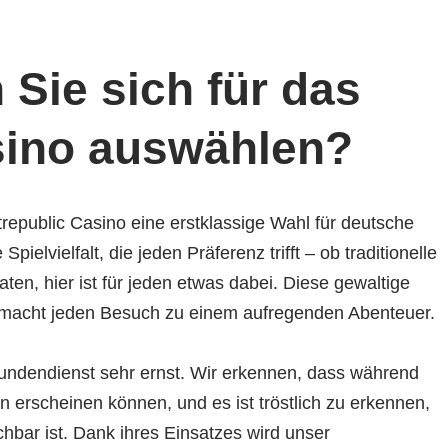
 Sie sich für das
sino auswählen?
republic Casino eine erstklassige Wahl für deutsche
elvielfalt, die jeden Präferenz trifft – ob traditionelle
aten, hier ist für jeden etwas dabei. Diese gewaltige
nd macht jeden Besuch zu einem aufregenden Abenteuer.
undendienst sehr ernst. Wir erkennen, dass während
rscheinen können, und es ist tröstlich zu erkennen,
chbar ist. Dank ihres Einsatzes wird unser