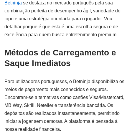
Betninja
se destaca no mercado português pela sua
combinação perfeita de desempenho ágil, variedade de
topo e uma estratégia orientada para o jogador. Vou
detalhar porque é que esta é uma escolha segura e de
excelência para quem busca entretenimento premium.
Métodos de Carregamento e
Saque Imediatos
Para utilizadores portugueses, o Betninja disponibiliza os
meios de pagamento mais conhecidos e seguros.
Encontram-se alternativas como cartões Visa/Mastercard,
MB Way, Skrill, Neteller e transferência bancária. Os
depósitos são realizados instantaneamente, permitindo
iniciar a jogar sem demoras. A plataforma é pensada à
nossa realidade financeira.