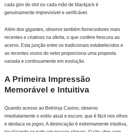
cada giro do slot ou cada mão de blackjack é
genuinamente imprevisível e verificável.
Além dos gigantes, observo também fornecedores mais
recentes e criativos na oferta, o que confere frescura ao
acervo. Esta junção entre os tradicionais estabelecidos e
as recentes vozes do setor proporciona uma proposta
variada e continuamente em evolução.
A Primeira Impressão
Memorável e Intuitiva
Quando acesso ao Betninja Casino, observo
imediatamente o estilo atual e escuro, que é fácil nos olhos
e destaca os jogos. A deslocação é extremamente intuitiva,
localizando-se tudo em poucos cliques. O site abre com