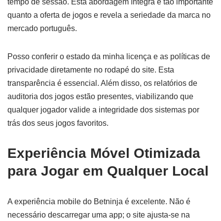
tempo de sessão. Esta abordagem íntegra é tão importante
quanto a oferta de jogos e revela a seriedade da marca no
mercado português.
Posso conferir o estado da minha licença e as políticas de
privacidade diretamente no rodapé do site. Esta
transparência é essencial. Além disso, os relatórios de
auditoria dos jogos estão presentes, viabilizando que
qualquer jogador valide a integridade dos sistemas por
trás dos seus jogos favoritos.
Experiência Móvel Otimizada
para Jogar em Qualquer Local
A experiência mobile do Betninja é excelente. Não é
necessário descarregar uma app; o site ajusta-se na