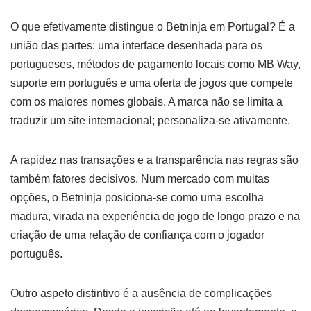
O que efetivamente distingue o Betninja em Portugal? É a
união das partes: uma interface desenhada para os
portugueses, métodos de pagamento locais como MB Way,
suporte em português e uma oferta de jogos que compete
com os maiores nomes globais. A marca não se limita a
traduzir um site internacional; personaliza-se ativamente.
A rapidez nas transações e a transparência nas regras são
também fatores decisivos. Num mercado com muitas
opções, o Betninja posiciona-se como uma escolha
madura, virada na experiência de jogo de longo prazo e na
criação de uma relação de confiança com o jogador
português.
Outro aspeto distintivo é a ausência de complicações