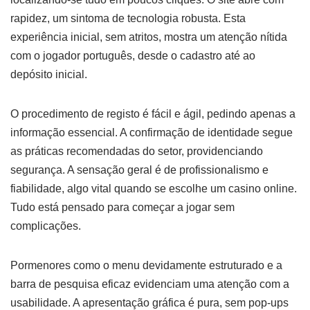
rapidez, um sintoma de tecnologia robusta. Esta
experiência inicial, sem atritos, mostra um atenção nítida
com o jogador português, desde o cadastro até ao
depósito inicial.
O procedimento de registo é fácil e ágil, pedindo apenas a
informação essencial. A confirmação de identidade segue
as práticas recomendadas do setor, providenciando
segurança. A sensação geral é de profissionalismo e
fiabilidade, algo vital quando se escolhe um casino online.
Tudo está pensado para começar a jogar sem
complicações.
Pormenores como o menu devidamente estruturado e a
barra de pesquisa eficaz evidenciam uma atenção com a
usabilidade. A apresentação gráfica é pura, sem pop-ups