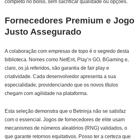
completo no bolso, sem sacrificar qualidade ou opções.
Fornecedores Premium e Jogo
Justo Assegurado
A colaboração com empresas de topo é o segredo desta
biblioteca. Nomes como NetEnt, Play’n GO, BGaming e,
claro, os já referidos, são garantia de fair play e
criatividade. Cada desenvolvedor apresenta a sua
especialidade, providenciando que os novos títulos
chegam com agilidade na plataforma.
Esta seleção demonstra que o Betninja não se satisfaz
com o essencial. Jogos de fornecedores de elite usam
mecanismos de números aleatórios (RNG) validados, o
que garante retornos equitativos. Posso ter a certeza que