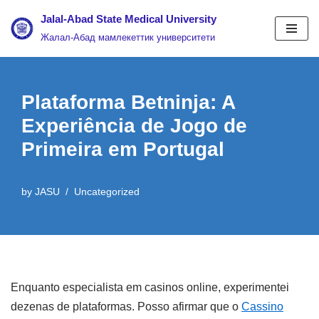
Jalal-Abad State Medical University
Жалал-Абад мамлекеттик университети
Skip
to
content
Plataforma Betninja: A
Experiência de Jogo de
Primeira em Portugal
by
JASU
Uncategorized
Enquanto especialista em casinos online, experimentei
dezenas de plataformas. Posso afirmar que o
Cassino