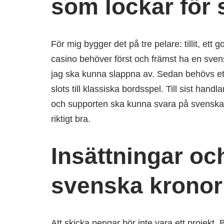
som lockar för
För mig bygger det på tre pelare: tillit, ett 
casino behöver först och främst ha en svens
jag ska kunna slappna av. Sedan behövs ett
slots till klassiska bordsspel. Till sist hand
och supporten ska kunna svara på svenska n
riktigt bra.
Insättningar och
svenska kronor
Att skicka pengar bör inte vara ett projekt.