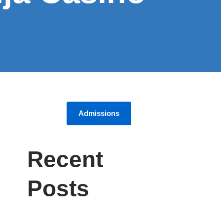
Admissions
Recent
Posts