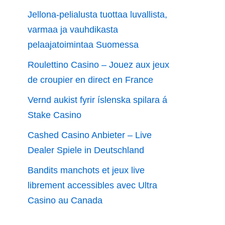
Jellona-pelialusta tuottaa luvallista,
varmaa ja vauhdikasta
pelaajatoimintaa Suomessa
Roulettino Casino – Jouez aux jeux
de croupier en direct en France
Vernd aukist fyrir íslenska spilara á
Stake Casino
Cashed Casino Anbieter – Live
Dealer Spiele in Deutschland
Bandits manchots et jeux live
librement accessibles avec Ultra
Casino au Canada