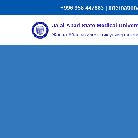
+996 958 447683 | Internation
Skip
Jalal-Abad State Medical Univers
to
Жалал-Абад мамлекеттик университет
content