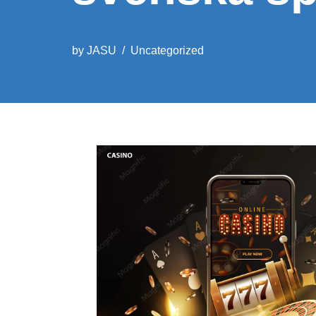
by
JASU
Uncategorized