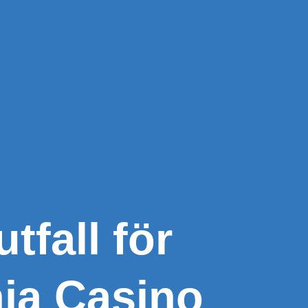
tfall för
nja Casino