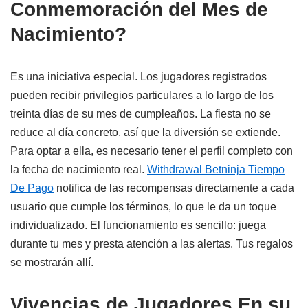
Conmemoración del Mes de
Nacimiento?
Es una iniciativa especial. Los jugadores registrados
pueden recibir privilegios particulares a lo largo de los
treinta días de su mes de cumpleaños. La fiesta no se
reduce al día concreto, así que la diversión se extiende.
Para optar a ella, es necesario tener el perfil completo con
la fecha de nacimiento real.
Withdrawal Betninja Tiempo
De Pago
notifica de las recompensas directamente a cada
usuario que cumple los términos, lo que le da un toque
individualizado. El funcionamiento es sencillo: juega
durante tu mes y presta atención a las alertas. Tus regalos
se mostrarán allí.
Vivencias de Jugadores En su