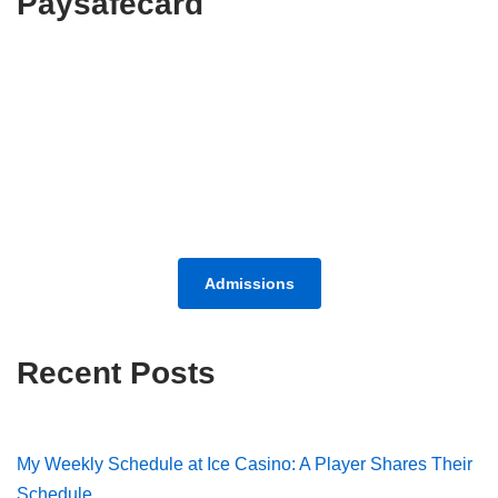
Paysafecard
Admissions
Recent Posts
My Weekly Schedule at Ice Casino: A Player Shares Their
Schedule