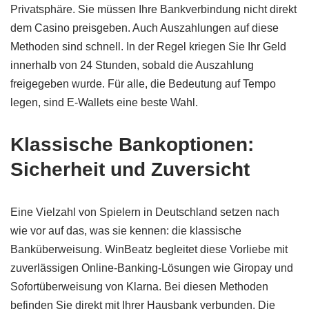
Privatsphäre. Sie müssen Ihre Bankverbindung nicht direkt
dem Casino preisgeben. Auch Auszahlungen auf diese
Methoden sind schnell. In der Regel kriegen Sie Ihr Geld
innerhalb von 24 Stunden, sobald die Auszahlung
freigegeben wurde. Für alle, die Bedeutung auf Tempo
legen, sind E-Wallets eine beste Wahl.
Klassische Bankoptionen:
Sicherheit und Zuversicht
Eine Vielzahl von Spielern in Deutschland setzen nach
wie vor auf das, was sie kennen: die klassische
Banküberweisung. WinBeatz begleitet diese Vorliebe mit
zuverlässigen Online-Banking-Lösungen wie Giropay und
Sofortüberweisung von Klarna. Bei diesen Methoden
befinden Sie direkt mit Ihrer Hausbank verbunden. Die