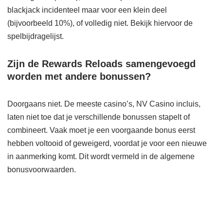
blackjack incidenteel maar voor een klein deel
(bijvoorbeeld 10%), of volledig niet. Bekijk hiervoor de
spelbijdragelijst.
Zijn de Rewards Reloads samengevoegd
worden met andere bonussen?
Doorgaans niet. De meeste casino’s, NV Casino incluis,
laten niet toe dat je verschillende bonussen stapelt of
combineert. Vaak moet je een voorgaande bonus eerst
hebben voltooid of geweigerd, voordat je voor een nieuwe
in aanmerking komt. Dit wordt vermeld in de algemene
bonusvoorwaarden.