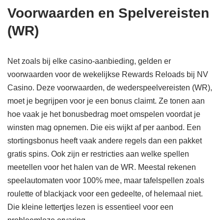
Voorwaarden en Spelvereisten
(WR)
Net zoals bij elke casino-aanbieding, gelden er
voorwaarden voor de wekelijkse Rewards Reloads bij NV
Casino. Deze voorwaarden, de wederspeelvereisten (WR),
moet je begrijpen voor je een bonus claimt. Ze tonen aan
hoe vaak je het bonusbedrag moet omspelen voordat je
winsten mag opnemen. Die eis wijkt af per aanbod. Een
stortingsbonus heeft vaak andere regels dan een pakket
gratis spins. Ook zijn er restricties aan welke spellen
meetellen voor het halen van de WR. Meestal rekenen
speelautomaten voor 100% mee, maar tafelspellen zoals
roulette of blackjack voor een gedeelte, of helemaal niet.
Die kleine lettertjes lezen is essentieel voor een