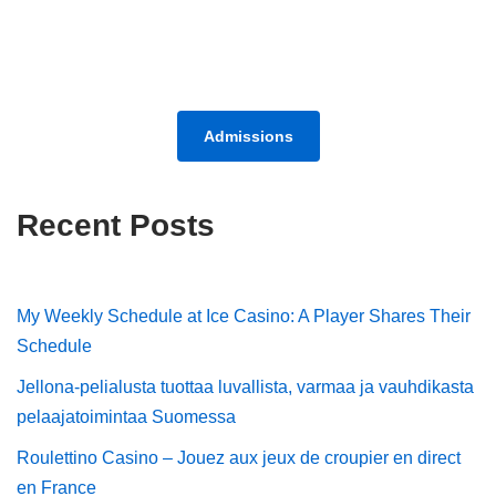
Admissions
Recent Posts
My Weekly Schedule at Ice Casino: A Player Shares Their
Schedule
Jellona-pelialusta tuottaa luvallista, varmaa ja vauhdikasta
pelaajatoimintaa Suomessa
Roulettino Casino – Jouez aux jeux de croupier en direct
en France