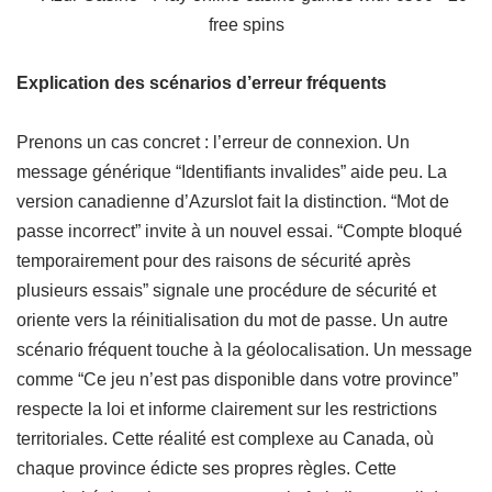
Explication des scénarios d’erreur fréquents
Prenons un cas concret : l’erreur de connexion. Un
message générique “Identifiants invalides” aide peu. La
version canadienne d’Azurslot fait la distinction. “Mot de
passe incorrect” invite à un nouvel essai. “Compte bloqué
temporairement pour des raisons de sécurité après
plusieurs essais” signale une procédure de sécurité et
oriente vers la réinitialisation du mot de passe. Un autre
scénario fréquent touche à la géolocalisation. Un message
comme “Ce jeu n’est pas disponible dans votre province”
respecte la loi et informe clairement sur les restrictions
territoriales. Cette réalité est complexe au Canada, où
chaque province édicte ses propres règles. Cette