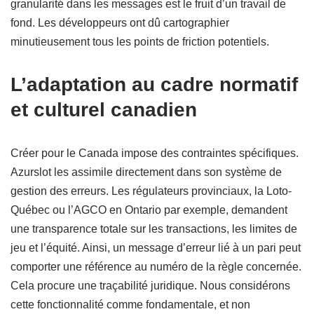
granularité dans les messages est le fruit d’un travail de
fond. Les développeurs ont dû cartographier
minutieusement tous les points de friction potentiels.
L’adaptation au cadre normatif
et culturel canadien
Créer pour le Canada impose des contraintes spécifiques.
Azurslot les assimile directement dans son système de
gestion des erreurs. Les régulateurs provinciaux, la Loto-
Québec ou l’AGCO en Ontario par exemple, demandent
une transparence totale sur les transactions, les limites de
jeu et l’équité. Ainsi, un message d’erreur lié à un pari peut
comporter une référence au numéro de la règle concernée.
Cela procure une traçabilité juridique. Nous considérons
cette fonctionnalité comme fondamentale, et non