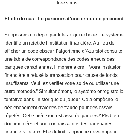
Étude de cas : Le parcours d’une erreur de paiement
Supposons un dépôt par Interac qui échoue. Le système
identifie un rejet de l’institution financière. Au lieu de
afficher un code obscur, l’algorithme d’Azurslot consulte
une table de correspondance des codes erreurs des
banques canadiennes. Il montre alors : “Votre institution
financière a refusé la transaction pour cause de fonds
insuffisants. Veuillez vérifier votre solde ou utiliser une
autre méthode.” Simultanément, le système enregistre la
tentative dans l’historique du joueur. Cela empêche le
déclenchement d’alertes de fraude pour des essais
répétés. Cette précision est assurée par des APIs bien
documentées et une connaissance des partenaires
financiers locaux. Elle définit l’approche développeur