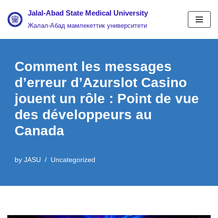
Jalal-Abad State Medical University
Жалал-Абад мамлекеттик университети
Skip
to
content
Comment les messages
d’erreur d’Azurslot Casino
jouent un rôle : Point de vue
des développeurs au
Canada
by
JASU
Uncategorized