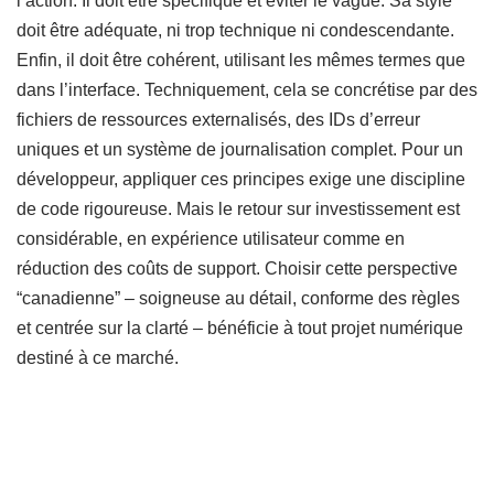
l’action. Il doit être spécifique et éviter le vague. Sa style
doit être adéquate, ni trop technique ni condescendante.
Enfin, il doit être cohérent, utilisant les mêmes termes que
dans l’interface. Techniquement, cela se concrétise par des
fichiers de ressources externalisés, des IDs d’erreur
uniques et un système de journalisation complet. Pour un
développeur, appliquer ces principes exige une discipline
de code rigoureuse. Mais le retour sur investissement est
considérable, en expérience utilisateur comme en
réduction des coûts de support. Choisir cette perspective
“canadienne” – soigneuse au détail, conforme des règles
et centrée sur la clarté – bénéficie à tout projet numérique
destiné à ce marché.