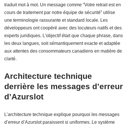
traduit mot à mot. Un message comme “Votre retrait est en
cours de traitement par notre équipe de sécurité” utilise
une terminologie rassurante et standard locale. Les
développeurs ont coopéré avec des locuteurs natifs et des
experts juridiques. L’objectif était que chaque phrase, dans
les deux langues, soit sémantiquement exacte et adaptée
aux attentes des consommateurs canadiens en matière de
clarté.
Architecture technique
derrière les messages d’erreur
d’Azurslot
L’architecture technique explique pourquoi les messages
d’erreur d’Azurslot paraissent si uniformes. Le système