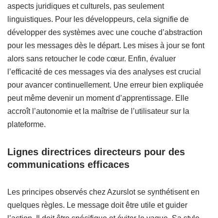
aspects juridiques et culturels, pas seulement
linguistiques. Pour les développeurs, cela signifie de
développer des systèmes avec une couche d’abstraction
pour les messages dès le départ. Les mises à jour se font
alors sans retoucher le code cœur. Enfin, évaluer
l’efficacité de ces messages via des analyses est crucial
pour avancer continuellement. Une erreur bien expliquée
peut même devenir un moment d’apprentissage. Elle
accroît l’autonomie et la maîtrise de l’utilisateur sur la
plateforme.
Lignes directrices directeurs pour des
communications efficaces
Les principes observés chez Azurslot se synthétisent en
quelques règles. Le message doit être utile et guider