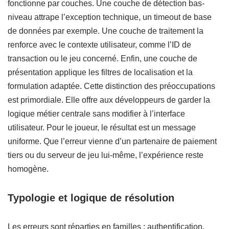
fonctionne par couches. Une couche de détection bas-
niveau attrape l’exception technique, un timeout de base
de données par exemple. Une couche de traitement la
renforce avec le contexte utilisateur, comme l’ID de
transaction ou le jeu concerné. Enfin, une couche de
présentation applique les filtres de localisation et la
formulation adaptée. Cette distinction des préoccupations
est primordiale. Elle offre aux développeurs de garder la
logique métier centrale sans modifier à l’interface
utilisateur. Pour le joueur, le résultat est un message
uniforme. Que l’erreur vienne d’un partenaire de paiement
tiers ou du serveur de jeu lui-même, l’expérience reste
homogène.
Typologie et logique de résolution
Les erreurs sont réparties en familles : authentification,