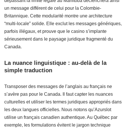
dépassant la limite légale au Manitoba déclenchera ainsi
un message différent de celui pour la Colombie-
Britannique. Cette modularité montre une architecture
“multi-locale” solide. Elle exclut les messages génériques,
parfois illégaux, et prouve que le casino s’implante
sérieusement dans le paysage juridique fragmenté du
Canada.
La nuance linguistique : au-delà de la
simple traduction
Transposer des messages de l’anglais au français ne
s’avère pas pour le Canada. Il faut capter les nuances
culturelles et utiliser les termes juridiques appropriés dans
les deux langues officielles. Nous notons qu’Azurslot
utilise un français canadien authentique. Au Québec par
exemple, les formulations évitent le jargon technique