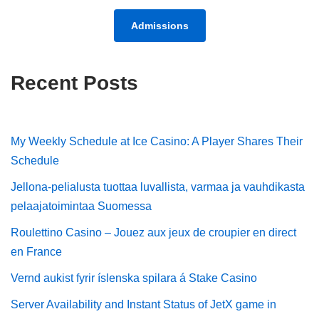
Admissions
Recent Posts
My Weekly Schedule at Ice Casino: A Player Shares Their
Schedule
Jellona-pelialusta tuottaa luvallista, varmaa ja vauhdikasta
pelaajatoimintaa Suomessa
Roulettino Casino – Jouez aux jeux de croupier en direct
en France
Vernd aukist fyrir íslenska spilara á Stake Casino
Server Availability and Instant Status of JetX game in