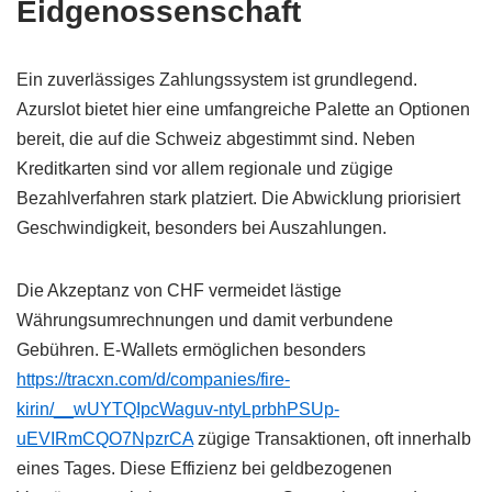
Eidgenossenschaft
Ein zuverlässiges Zahlungssystem ist grundlegend.
Azurslot bietet hier eine umfangreiche Palette an Optionen
bereit, die auf die Schweiz abgestimmt sind. Neben
Kreditkarten sind vor allem regionale und zügige
Bezahlverfahren stark platziert. Die Abwicklung priorisiert
Geschwindigkeit, besonders bei Auszahlungen.
Die Akzeptanz von CHF vermeidet lästige
Währungsumrechnungen und damit verbundene
Gebühren. E-Wallets ermöglichen besonders
https://tracxn.com/d/companies/fire-
kirin/__wUYTQIpcWaguv-ntyLprbhPSUp-
uEVIRmCQO7NpzrCA
zügige Transaktionen, oft innerhalb
eines Tages. Diese Effizienz bei geldbezogenen