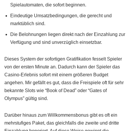
Spielautomaten, die sofort beginnen.
Eindeutige Umsatzbedingungen, die gerecht und
marktüblich sind.
Die Belohnungen liegen direkt nach der Einzahlung zur
Verfügung und sind unverzüglich einsetzbar.
Dieses System der sofortigen Gratifikation fesselt Spieler
von der ersten Minute an. Dadurch kann der Spieler das
Casino-Erlebnis sofort mit einem größeren Budget
angehen. Mir gefällt es gut, dass die Freispiele oft für sehr
bekannte Slots wie “Book of Dead” oder “Gates of
Olympus” gültig sind.
Darüber hinaus zum Willkommensbonus gibt es oft ein
mehrstufiges Paket, das gleichfalls die zweite und dritte
Einzahlung honoriert. Auf diese Weise gewinnt die