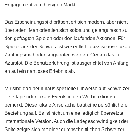
Engagement zum hiesigen Markt.
Das Erscheinungsbild präsentiert sich modern, aber nicht
überladen. Man orientiert sich sofort und gelangt rasch zu
den gefragten Spielen oder den laufenden Aktionen. Für
Spieler aus der Schweiz ist wesentlich, dass seriöse lokale
Zahlungsmethoden angeboten werden. Genau das tut
Azurslot. Die Benutzerführung ist ausgerichtet von Anfang
an auf ein nahtloses Erlebnis ab.
Mir sind darüber hinaus spezielle Hinweise auf Schweizer
Feiertage oder lokale Events in den Werbeaktionen
bemerkt. Diese lokale Ansprache baut eine persönlichere
Beziehung auf. Es ist nicht um eine lediglich übersetzte
internationale Version. Auch die Ladegeschwindigkeit der
Seite zeigte sich mit einer durchschnittlichen Schweizer