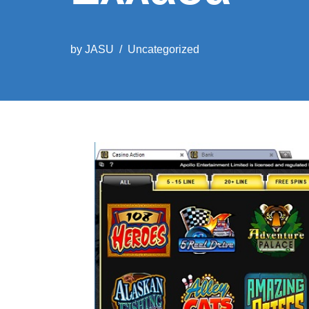
by
JASU
Uncategorized