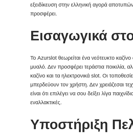
εξειδίκευση στην ελληνική αγορά αποτυπώ
προσφέρει.
Εισαγωγικά στο
Το Azurslot θεωρείται ένα νεότευκτο καζίνο
μυαλό. Δεν προσφέρει τεράστια ποικιλία, α
καζίνο και τα ηλεκτρονικά slot. Οι τοποθεσί
μπερδεύουν τον χρήστη. Δεν χρειάζεσαι τεχν
είναι ότι επιλέγει να σου δείξει λίγα παιχνί
εναλλακτικές.
Υποστήριξη Πε