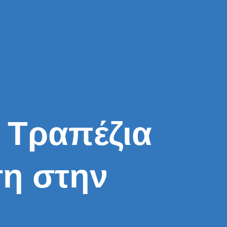
e Τραπέζια
ση στην