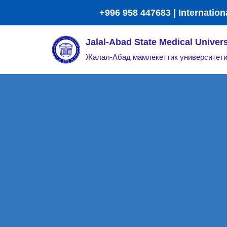
+996 958 447683 | Internation
Skip
Jalal-Abad State Medical Univers
to
Жалал-Абад мамлекеттик университет
content