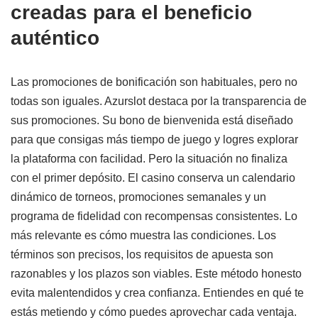
creadas para el beneficio
auténtico
Las promociones de bonificación son habituales, pero no
todas son iguales. Azurslot destaca por la transparencia de
sus promociones. Su bono de bienvenida está diseñado
para que consigas más tiempo de juego y logres explorar
la plataforma con facilidad. Pero la situación no finaliza
con el primer depósito. El casino conserva un calendario
dinámico de torneos, promociones semanales y un
programa de fidelidad con recompensas consistentes. Lo
más relevante es cómo muestra las condiciones. Los
términos son precisos, los requisitos de apuesta son
razonables y los plazos son viables. Este método honesto
evita malentendidos y crea confianza. Entiendes en qué te
estás metiendo y cómo puedes aprovechar cada ventaja.