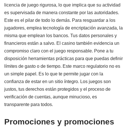
licencia de juego rigurosa, lo que implica que su actividad
es supervisada de manera constante por las autoridades.
Este es el pilar de todo lo demás. Para resguardar a los
jugadores, emplea tecnología de encriptación avanzada, la
misma que emplean los bancos. Tus datos personales y
financieros están a salvo. El casino también evidencia un
compromiso claro con el juego responsable. Pone a tu
disposición herramientas prácticas para que puedas definir
límites de gasto o de tiempo. Este marco regulatorio no es
un simple papel. Es lo que te permite jugar con la
confianza de estar en un sitio íntegro. Los juegos son
justos, tus derechos están protegidos y el proceso de
verificación de cuentas, aunque minucioso, es
transparente para todos.
Promociones y promociones