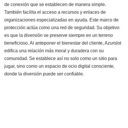
de conexión que se establecen de manera simple.
También facilita el acceso a recursos y enlaces de
organizaciones especializadas en ayuda. Este marco de
protección actúa como una red de seguridad. Su objetivo
es que la diversión se preserve siempre en un terreno
beneficioso. Al anteponer el bienestar del cliente, Azurslot
edifica una relación más moral y duradera con su
comunidad. Se establece así no solo como un sitio para
jugar, sino como un espacio de ocio digital consciente,
donde la diversión puede ser confiable.