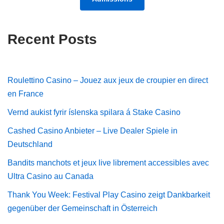
Recent Posts
Roulettino Casino – Jouez aux jeux de croupier en direct
en France
Vernd aukist fyrir íslenska spilara á Stake Casino
Cashed Casino Anbieter – Live Dealer Spiele in
Deutschland
Bandits manchots et jeux live librement accessibles avec
Ultra Casino au Canada
Thank You Week: Festival Play Casino zeigt Dankbarkeit
gegenüber der Gemeinschaft in Österreich