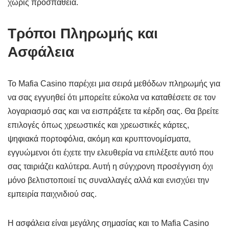
χωρίς προσπάθεια.
Τρόποι Πληρωμής και
Ασφάλεια
Το Mafia Casino παρέχει μια σειρά μεθόδων πληρωμής για
να σας εγγυηθεί ότι μπορείτε εύκολα να καταθέσετε σε τον
λογαριασμό σας και να εισπράξετε τα κέρδη σας. Θα βρείτε
επιλογές όπως χρεωστικές και χρεωστικές κάρτες,
ψηφιακά πορτοφόλια, ακόμη και κρυπτονομίσματα,
εγγυώμενοι ότι έχετε την ελευθερία να επιλέξετε αυτό που
σας ταιριάζει καλύτερα. Αυτή η σύγχρονη προσέγγιση όχι
μόνο βελτιστοποιεί τις συναλλαγές αλλά και ενισχύει την
εμπειρία παιχνιδιού σας.
Η ασφάλεια είναι μεγάλης σημασίας και το Mafia Casino