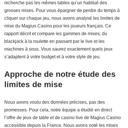
recherche pas les mêmes tables qu’un habitué des
grosses mises. Pour vous épargner de perdre du temps à
cliquer sur chaque jeu, nous avons analysé les limites de
mise du Magius Casino pour les joueurs français. Ce
rapport décrit et compare les gammes de mises, du
blackjack à la roulette en passant par le live et les
machines à sous. Vous saurez exactement quels jeux
s’adaptent à votre budget et à votre style de jeu.
Approche de notre étude des
limites de mise
Nous avons voulu des données précises, pas des
promesses. Pour cela, notre équipe a étudié en direct
l’offre de jeux de table et de casino live de Magius Casino
accessible depuis la France. Nous avons noté les mises