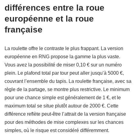
différences entre la roue
européenne et la roue
française
La roulette offre le contraste le plus frappant. La version
européenne en RNG propose la gamme la plus vaste.
Vous avez la possibilité de miser 0,10 € sur un numéro
plein. Le plafond total par tour peut aller jusqu’à 5000 €,
couvrant l’ensemble du tapis. La roulette française, avec sa
règle de la partage, se montre plus restrictive. Le minimum
pour une chance simple est généralement de 1 €, et le
maximum total se situe plutôt autour de 2000 €. Cette
différence reflète peut-être l’attrait de la version française
pour des méthodes de mise complexes sur les chances
simples, où le risque est considéré différemment.