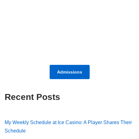
Admissions
Recent Posts
My Weekly Schedule at Ice Casino: A Player Shares Their
Schedule