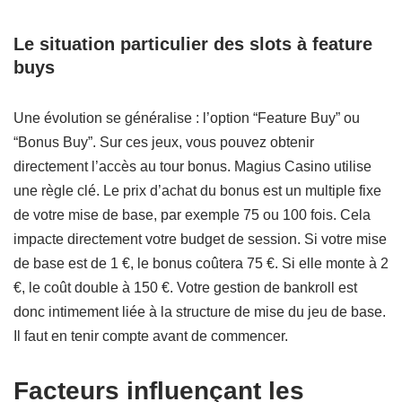
Le situation particulier des slots à feature
buys
Une évolution se généralise : l’option “Feature Buy” ou
“Bonus Buy”. Sur ces jeux, vous pouvez obtenir
directement l’accès au tour bonus. Magius Casino utilise
une règle clé. Le prix d’achat du bonus est un multiple fixe
de votre mise de base, par exemple 75 ou 100 fois. Cela
impacte directement votre budget de session. Si votre mise
de base est de 1 €, le bonus coûtera 75 €. Si elle monte à 2
€, le coût double à 150 €. Votre gestion de bankroll est
donc intimement liée à la structure de mise du jeu de base.
Il faut en tenir compte avant de commencer.
Facteurs influençant les