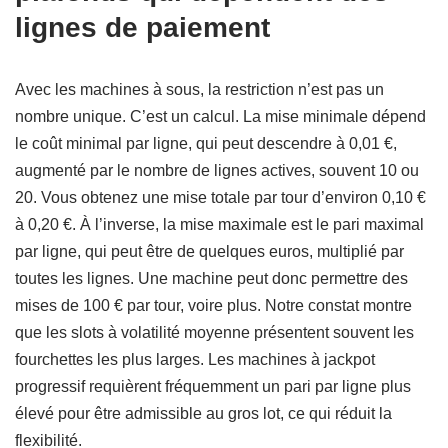
lignes de paiement
Avec les machines à sous, la restriction n’est pas un
nombre unique. C’est un calcul. La mise minimale dépend
le coût minimal par ligne, qui peut descendre à 0,01 €,
augmenté par le nombre de lignes actives, souvent 10 ou
20. Vous obtenez une mise totale par tour d’environ 0,10 €
à 0,20 €. À l’inverse, la mise maximale est le pari maximal
par ligne, qui peut être de quelques euros, multiplié par
toutes les lignes. Une machine peut donc permettre des
mises de 100 € par tour, voire plus. Notre constat montre
que les slots à volatilité moyenne présentent souvent les
fourchettes les plus larges. Les machines à jackpot
progressif requièrent fréquemment un pari par ligne plus
élevé pour être admissible au gros lot, ce qui réduit la
flexibilité.