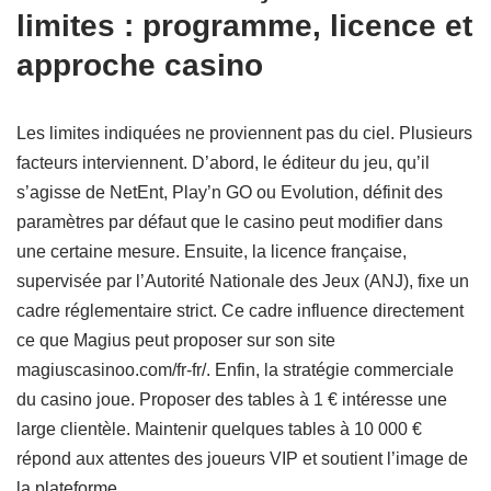
limites : programme, licence et
approche casino
Les limites indiquées ne proviennent pas du ciel. Plusieurs
facteurs interviennent. D’abord, le éditeur du jeu, qu’il
s’agisse de NetEnt, Play’n GO ou Evolution, définit des
paramètres par défaut que le casino peut modifier dans
une certaine mesure. Ensuite, la licence française,
supervisée par l’Autorité Nationale des Jeux (ANJ), fixe un
cadre réglementaire strict. Ce cadre influence directement
ce que Magius peut proposer sur son site
magiuscasinoo.com/fr-fr/. Enfin, la stratégie commerciale
du casino joue. Proposer des tables à 1 € intéresse une
large clientèle. Maintenir quelques tables à 10 000 €
répond aux attentes des joueurs VIP et soutient l’image de
la plateforme.