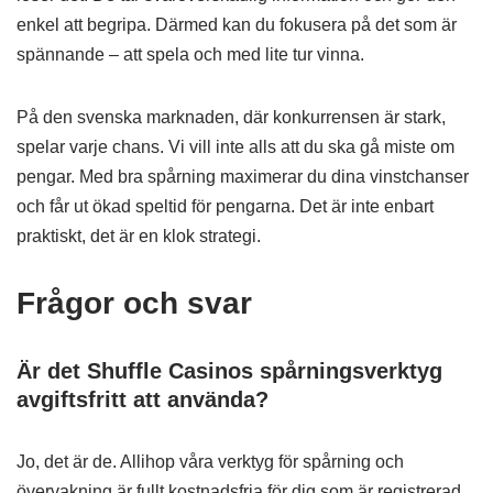
enkel att begripa. Därmed kan du fokusera på det som är
spännande – att spela och med lite tur vinna.
På den svenska marknaden, där konkurrensen är stark,
spelar varje chans. Vi vill inte alls att du ska gå miste om
pengar. Med bra spårning maximerar du dina vinstchanser
och får ut ökad speltid för pengarna. Det är inte enbart
praktiskt, det är en klok strategi.
Frågor och svar
Är det Shuffle Casinos spårningsverktyg
avgiftsfritt att använda?
Jo, det är de. Allihop våra verktyg för spårning och
övervakning är fullt kostnadsfria för dig som är registrerad