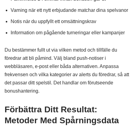
Varning när ett nytt erbjudande matchar dina spelvanor
Notis när du uppfyllt ett omsättningskrav
Information om pågående turneringar eller kampanjer
Du bestämmer fullt ut via vilken metod och tillfälle du
föredrar att bli påmind. Välj bland push-notiser i
webbläsaren, e-post eller båda alternativen. Anpassa
frekvensen och vilka kategorier av alerts du föredrar, så att
det passar ditt spelstil. Det handlar om förutseende
bonushantering.
Förbättra Ditt Resultat:
Metoder Med Spårningsdata