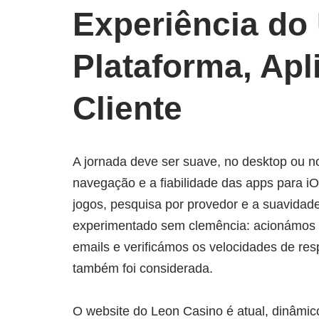
Experiência do 
Plataforma, Apl
Cliente
A jornada deve ser suave, no desktop ou no
navegação e a fiabilidade das apps para iO
jogos, pesquisa por provedor e a suavidade
experimentado sem clemência: acionámos o
emails e verificámos os velocidades de re
também foi considerada.
O website do Leon Casino é atual, dinâmic