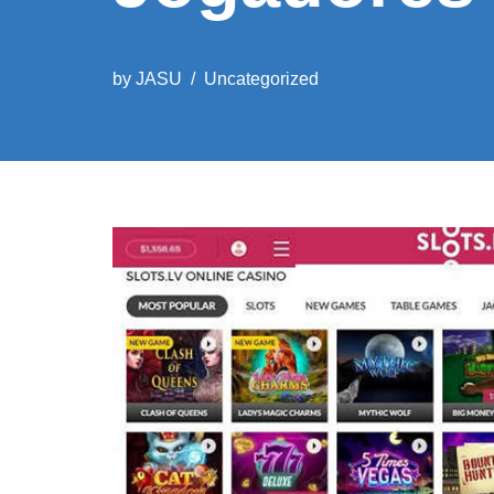
by
JASU
Uncategorized