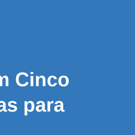
m Cinco
as para