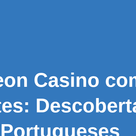
Leon Casino co
es: Descobert
 Portugueses