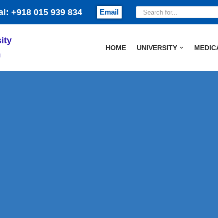
al: +918 015 939 834
Email
ity
HOME
UNIVERSITY
MEDIC
и