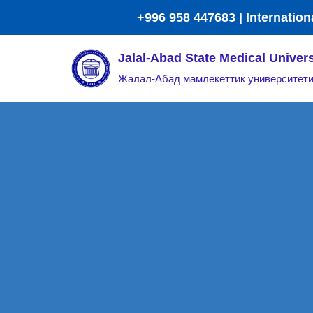
+996 958 447683 | Internation
Skip
Jalal-Abad State Medical Univers
to
Жалал-Абад мамлекеттик университет
content