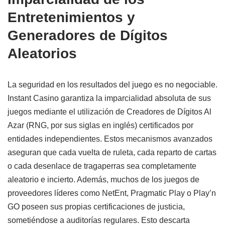
Entretenimientos y
Generadores de Dígitos
Aleatorios
La seguridad en los resultados del juego es no negociable.
Instant Casino garantiza la imparcialidad absoluta de sus
juegos mediante el utilización de Creadores de Dígitos Al
Azar (RNG, por sus siglas en inglés) certificados por
entidades independientes. Estos mecanismos avanzados
aseguran que cada vuelta de ruleta, cada reparto de cartas
o cada desenlace de tragaperras sea completamente
aleatorio e incierto. Además, muchos de los juegos de
proveedores líderes como NetEnt, Pragmatic Play o Play’n
GO poseen sus propias certificaciones de justicia,
sometiéndose a auditorías regulares. Esto descarta