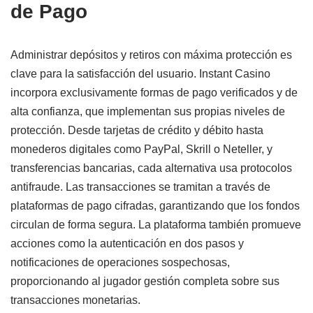
de Pago
Administrar depósitos y retiros con máxima protección es
clave para la satisfacción del usuario. Instant Casino
incorpora exclusivamente formas de pago verificados y de
alta confianza, que implementan sus propias niveles de
protección. Desde tarjetas de crédito y débito hasta
monederos digitales como PayPal, Skrill o Neteller, y
transferencias bancarias, cada alternativa usa protocolos
antifraude. Las transacciones se tramitan a través de
plataformas de pago cifradas, garantizando que los fondos
circulan de forma segura. La plataforma también promueve
acciones como la autenticación en dos pasos y
notificaciones de operaciones sospechosas,
proporcionando al jugador gestión completa sobre sus
transacciones monetarias.