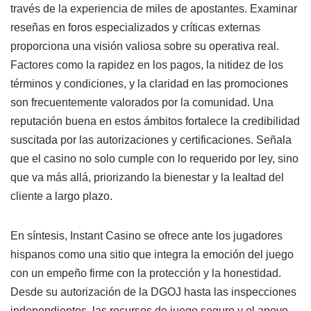
través de la experiencia de miles de apostantes. Examinar
reseñas en foros especializados y críticas externas
proporciona una visión valiosa sobre su operativa real.
Factores como la rapidez en los pagos, la nitidez de los
términos y condiciones, y la claridad en las promociones
son frecuentemente valorados por la comunidad. Una
reputación buena en estos ámbitos fortalece la credibilidad
suscitada por las autorizaciones y certificaciones. Señala
que el casino no solo cumple con lo requerido por ley, sino
que va más allá, priorizando la bienestar y la lealtad del
cliente a largo plazo.
En síntesis, Instant Casino se ofrece ante los jugadores
hispanos como una sitio que integra la emoción del juego
con un empeño firme con la protección y la honestidad.
Desde su autorización de la DGOJ hasta las inspecciones
independientes, las recursos de juego seguro y el apoyo