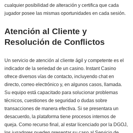
cualquier posibilidad de alteración y certifica que cada
jugador posee las mismas oportunidades en cada sesión.
Atención al Cliente y
Resolución de Conflictos
Un servicio de atención al cliente ágil y competente es el
indicador de la seriedad de un casino. Instant Casino
ofrece diversos vías de contacto, incluyendo chat en
directo, correo electrónico y, en algunos casos, llamada.
Su equipo está capacitado para solucionar problemas
técnicos, cuestiones de seguridad o dudas sobre
transacciones de manera efectiva. Si se presentara un
desacuerdo, la plataforma tiene procesos internos de
queja. Como recurso final, al estar licenciado por la DGOJ,
los jugadores pueden presentar su caso al Servicio de