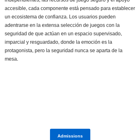
accesible, cada componente está pensado para establecer
un ecosistema de confianza. Los usuarios pueden
adentrarse en la extensa selección de juegos con la
seguridad de que actúan en un espacio supervisado,
imparcial y resguardado, donde la emoción es la
protagonista, pero la seguridad nunca se aparta de la
mesa.
Admissions