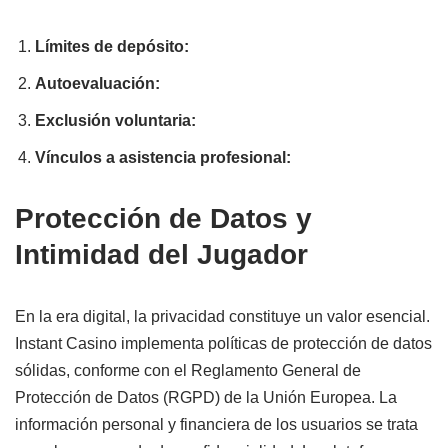
Límites de depósito:
Autoevaluación:
Exclusión voluntaria:
Vínculos a asistencia profesional:
Protección de Datos y
Intimidad del Jugador
En la era digital, la privacidad constituye un valor esencial.
Instant Casino implementa políticas de protección de datos
sólidas, conforme con el Reglamento General de
Protección de Datos (RGPD) de la Unión Europea. La
información personal y financiera de los usuarios se trata