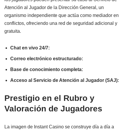
Atención al Jugador de la Dirección General, un
organismo independiente que actúa como mediador en
conflictos, ofreciendo una red de seguridad adicional y
gratuita.
Chat en vivo 24/7:
Correo electrónico estructurado:
Base de conocimiento completa:
Acceso al Servicio de Atención al Jugador (SAJ):
Prestigio en el Rubro y
Valoración de Jugadores
La imagen de Instant Casino se construye día a día a