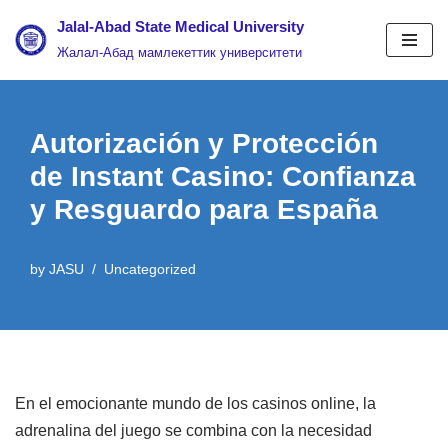
Jalal-Abad State Medical University
Жалал-Абад мамлекеттик университети
Skip
to
content
Autorización y Protección
de Instant Casino: Confianza
y Resguardo para España
by
JASU
Uncategorized
En el emocionante mundo de los casinos online, la
adrenalina del juego se combina con la necesidad