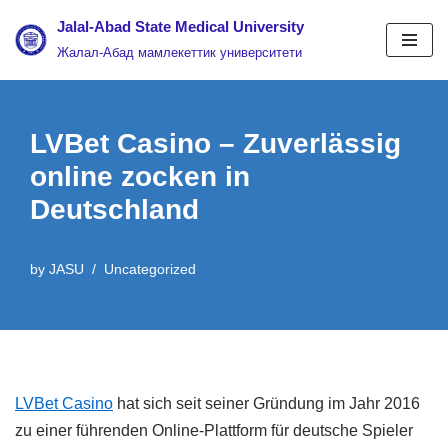
Jalal-Abad State Medical University
Жалал-Абад мамлекеттик университети
Skip
to
content
LVBet Casino – Zuverlässig
online zocken in
Deutschland
by
JASU
Uncategorized
LVBet Casino
hat sich seit seiner Gründung im Jahr 2016
zu einer führenden Online-Plattform für deutsche Spieler