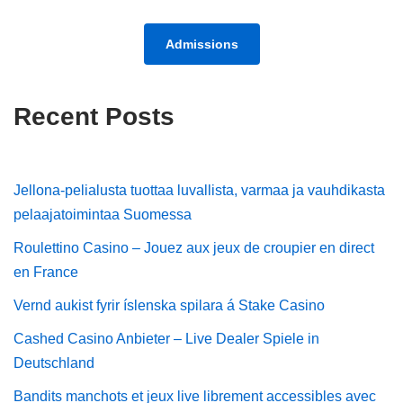
Admissions
Recent Posts
Jellona-pelialusta tuottaa luvallista, varmaa ja vauhdikasta
pelaajatoimintaa Suomessa
Roulettino Casino – Jouez aux jeux de croupier en direct
en France
Vernd aukist fyrir íslenska spilara á Stake Casino
Cashed Casino Anbieter – Live Dealer Spiele in
Deutschland
Bandits manchots et jeux live librement accessibles avec