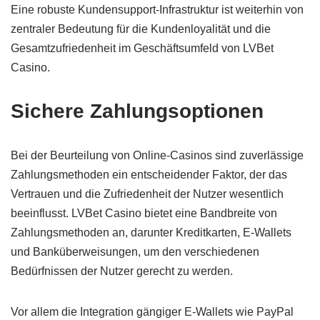
Eine robuste Kundensupport-Infrastruktur ist weiterhin von
zentraler Bedeutung für die Kundenloyalität und die
Gesamtzufriedenheit im Geschäftsumfeld von LVBet
Casino.
Sichere Zahlungsoptionen
Bei der Beurteilung von Online-Casinos sind zuverlässige
Zahlungsmethoden ein entscheidender Faktor, der das
Vertrauen und die Zufriedenheit der Nutzer wesentlich
beeinflusst. LVBet Casino bietet eine Bandbreite von
Zahlungsmethoden an, darunter Kreditkarten, E-Wallets
und Banküberweisungen, um den verschiedenen
Bedürfnissen der Nutzer gerecht zu werden.
Vor allem die Integration gängiger E-Wallets wie PayPal