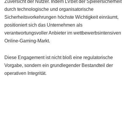
Zuversicht der Nutzer. Indem LVBet der Spielersicherheit
durch technologische und organisatorische
Sicherheitsvorkehrungen höchste Wichtigkeit einräumt,
positioniert sich das Unternehmen als
verantwortungsvoller Anbieter im wettbewerbsintensiven
Online-Gaming-Markt.
Diese Engagement ist nicht bloß eine regulatorische
Vorgabe, sondern ein grundlegender Bestandteil der
operativen Integrität.