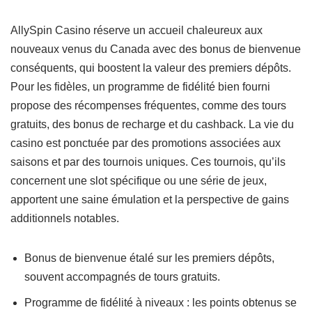
AllySpin Casino réserve un accueil chaleureux aux
nouveaux venus du Canada avec des bonus de bienvenue
conséquents, qui boostent la valeur des premiers dépôts.
Pour les fidèles, un programme de fidélité bien fourni
propose des récompenses fréquentes, comme des tours
gratuits, des bonus de recharge et du cashback. La vie du
casino est ponctuée par des promotions associées aux
saisons et par des tournois uniques. Ces tournois, qu’ils
concernent une slot spécifique ou une série de jeux,
apportent une saine émulation et la perspective de gains
additionnels notables.
Bonus de bienvenue étalé sur les premiers dépôts,
souvent accompagnés de tours gratuits.
Programme de fidélité à niveaux : les points obtenus se