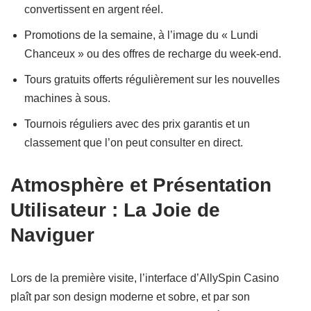
convertissent en argent réel.
Promotions de la semaine, à l’image du « Lundi
Chanceux » ou des offres de recharge du week-end.
Tours gratuits offerts régulièrement sur les nouvelles
machines à sous.
Tournois réguliers avec des prix garantis et un
classement que l’on peut consulter en direct.
Atmosphère et Présentation
Utilisateur : La Joie de
Naviguer
Lors de la première visite, l’interface d’AllySpin Casino
plaît par son design moderne et sobre, et par son