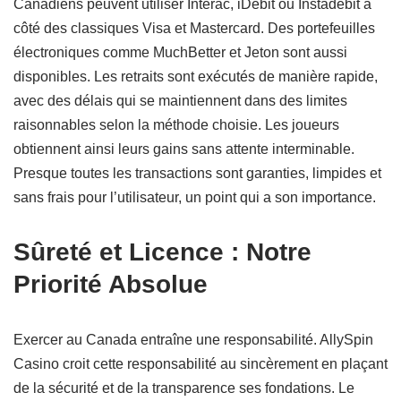
Canadiens peuvent utiliser Interac, iDebit ou Instadebit à
côté des classiques Visa et Mastercard. Des portefeuilles
électroniques comme MuchBetter et Jeton sont aussi
disponibles. Les retraits sont exécutés de manière rapide,
avec des délais qui se maintiennent dans des limites
raisonnables selon la méthode choisie. Les joueurs
obtiennent ainsi leurs gains sans attente interminable.
Presque toutes les transactions sont garanties, limpides et
sans frais pour l’utilisateur, un point qui a son importance.
Sûreté et Licence : Notre
Priorité Absolue
Exercer au Canada entraîne une responsabilité. AllySpin
Casino croit cette responsabilité au sincèrement en plaçant
de la sécurité et de la transparence ses fondations. Le