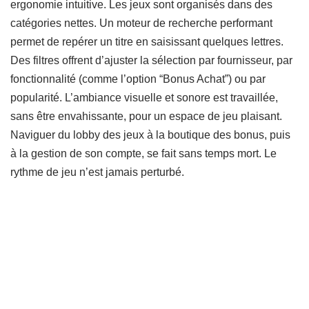
ergonomie intuitive. Les jeux sont organisés dans des
catégories nettes. Un moteur de recherche performant
permet de repérer un titre en saisissant quelques lettres.
Des filtres offrent d’ajuster la sélection par fournisseur, par
fonctionnalité (comme l’option “Bonus Achat”) ou par
popularité. L’ambiance visuelle et sonore est travaillée,
sans être envahissante, pour un espace de jeu plaisant.
Naviguer du lobby des jeux à la boutique des bonus, puis
à la gestion de son compte, se fait sans temps mort. Le
rythme de jeu n’est jamais perturbé.