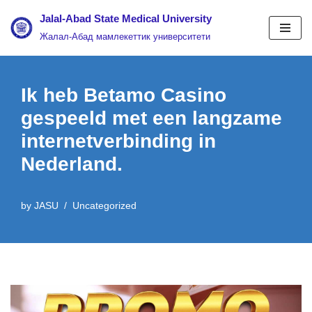
Jalal-Abad State Medical University
Жалал-Абад мамлекеттик университети
Skip
to
content
Ik heb Betamo Casino
gespeeld met een langzame
internetverbinding in
Nederland.
by
JASU
Uncategorized