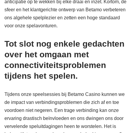
anticipatie op te wekken bij elke draai en inzet. Kortom, de
sfeer en het klantgerichte ontwerp van Betamo verbeteren
ons algehele spelplezier en zetten een hoge standaard
voor onze spelavonturen.
Tot slot nog enkele gedachten
over het omgaan met
connectiviteitsproblemen
tijdens het spelen.
Tijdens onze speelsessies bij Betamo Casino kunnen we
de impact van verbindingsproblemen die zich af en toe
voordoen niet negeren. Een trage verbinding kan onze
ervaring drastisch beïnvloeden en ons dwingen ons door
vervelende speluitdagingen heen te worstelen. Het is