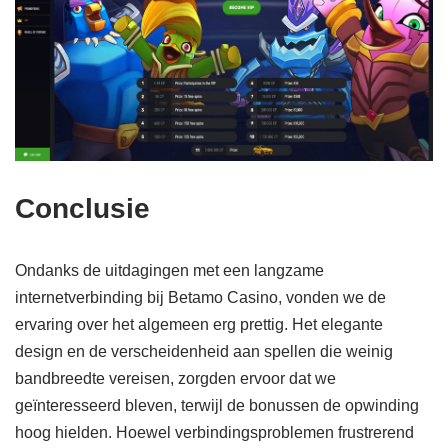
Conclusie
Ondanks de uitdagingen met een langzame
internetverbinding bij Betamo Casino, vonden we de
ervaring over het algemeen erg prettig. Het elegante
design en de verscheidenheid aan spellen die weinig
bandbreedte vereisen, zorgden ervoor dat we
geïnteresseerd bleven, terwijl de bonussen de opwinding
hoog hielden. Hoewel verbindingsproblemen frustrerend