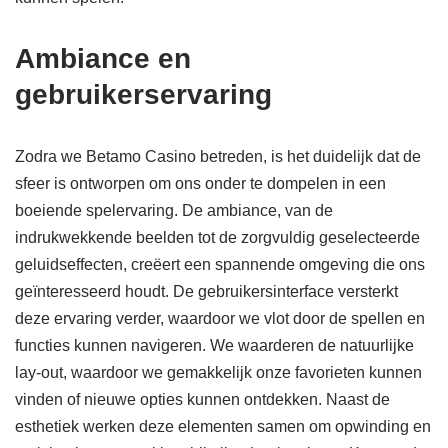
Ambiance en
gebruikerservaring
Zodra we Betamo Casino betreden, is het duidelijk dat de
sfeer is ontworpen om ons onder te dompelen in een
boeiende spelervaring. De ambiance, van de
indrukwekkende beelden tot de zorgvuldig geselecteerde
geluidseffecten, creëert een spannende omgeving die ons
geïnteresseerd houdt. De gebruikersinterface versterkt
deze ervaring verder, waardoor we vlot door de spellen en
functies kunnen navigeren. We waarderen de natuurlijke
lay-out, waardoor we gemakkelijk onze favorieten kunnen
vinden of nieuwe opties kunnen ontdekken. Naast de
esthetiek werken deze elementen samen om opwinding en