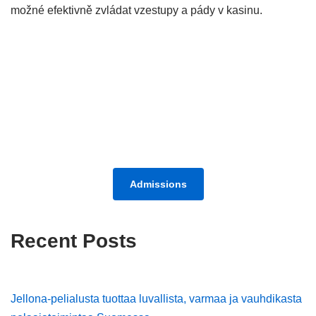
možné efektivně zvládat vzestupy a pády v kasinu.
Admissions
Recent Posts
Jellona-pelialusta tuottaa luvallista, varmaa ja vauhdikasta