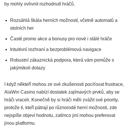
by mohly ovlivnit rozhodnutí hráčů.
Rozsáhlá škála herních možností, včetně automatů a
stolních her
Časté promo akce a bonusy pro nové i stálé hráče
Intuitivní rozhraní a bezproblémová navigace
Robustní zákaznická podpora, která vám pomůže s
jakýmikoli dotazy
I když někteří mohou ze své zkušenosti pociťovat frustrace,
AlaWin Casino nabízí dostatek zajímavých prvků, aby se
hráči vraceli. Konečně by si hráči měli zvážit své priority,
protože ti, kteří pátrají po různorodé herní možnosti, zde
nejspíše objeví hodnotu, zatímco jiní mohou preferovat
jinou platformu.