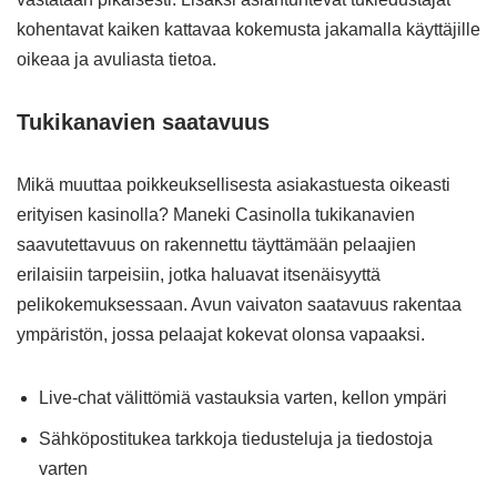
kohentavat kaiken kattavaa kokemusta jakamalla käyttäjille
oikeaa ja avuliasta tietoa.
Tukikanavien saatavuus
Mikä muuttaa poikkeuksellisesta asiakastuesta oikeasti
erityisen kasinolla? Maneki Casinolla tukikanavien
saavutettavuus on rakennettu täyttämään pelaajien
erilaisiin tarpeisiin, jotka haluavat itsenäisyyttä
pelikokemuksessaan. Avun vaivaton saatavuus rakentaa
ympäristön, jossa pelaajat kokevat olonsa vapaaksi.
Live-chat välittömiä vastauksia varten, kellon ympäri
Sähköpostitukea tarkkoja tiedusteluja ja tiedostoja
varten