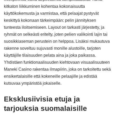
kitkaton liikkuminen kohentaa kokonaisuutta
käyttökokemusta ja varmistaa, että pelaajat pystyvät
keskittyä kokonaan tärkeimpään: pelin jännityksen
tunteesta iloitsemiseen. Layout on tarkasti järjestetty, ja
ryhmät on selkeästi eritelty, joten pelien valikointi lajin tai
suosikkiaseman perustein on helppoa. Lisäksi mukautuva
rakenne soveltuu sujuvasti monille alustoille, tarjoten
käyttäjille tilaisuuden pelata aina ja joka paikassa.
Yhdistäen funktionaalisuuden kiehtovaan visuaalisuuteen
Maneki Casino rakentaa ilmapiirin, joka on tarkoitettu sekä
ensikertalaisille että kokeneille pelaajille ja edistää
kutsuvaa ympäristöä jokaiselle.
Eksklusiivisia etuja ja
tarjouksia suomalaisille