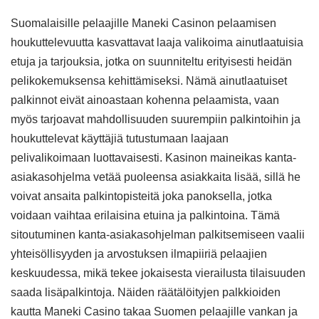
Suomalaisille pelaajille Maneki Casinon pelaamisen
houkuttelevuutta kasvattavat laaja valikoima ainutlaatuisia
etuja ja tarjouksia, jotka on suunniteltu erityisesti heidän
pelikokemuksensa kehittämiseksi. Nämä ainutlaatuiset
palkinnot eivät ainoastaan kohenna pelaamista, vaan
myös tarjoavat mahdollisuuden suurempiin palkintoihin ja
houkuttelevat käyttäjiä tutustumaan laajaan
pelivalikoimaan luottavaisesti. Kasinon maineikas kanta-
asiakasohjelma vetää puoleensa asiakkaita lisää, sillä he
voivat ansaita palkintopisteitä joka panoksella, jotka
voidaan vaihtaa erilaisina etuina ja palkintoina. Tämä
sitoutuminen kanta-asiakasohjelman palkitsemiseen vaalii
yhteisöllisyyden ja arvostuksen ilmapiiriä pelaajien
keskuudessa, mikä tekee jokaisesta vierailusta tilaisuuden
saada lisäpalkintoja. Näiden räätälöityjen palkkioiden
kautta Maneki Casino takaa Suomen pelaajille vankan ja