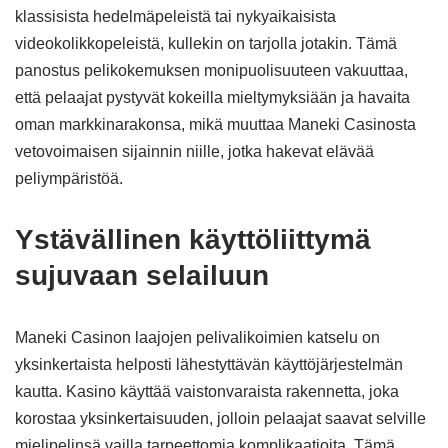
klassisista hedelmäpeleistä tai nykyaikaisista
videokolikkopeleistä, kullekin on tarjolla jotakin. Tämä
panostus pelikokemuksen monipuolisuuteen vakuuttaa,
että pelaajat pystyvät kokeilla mieltymyksiään ja havaita
oman markkinarakonsa, mikä muuttaa Maneki Casinosta
vetovoimaisen sijainnin niille, jotka hakevat elävää
peliympäristöä.
Ystävällinen käyttöliittymä
sujuvaan selailuun
Maneki Casinon laajojen pelivalikoimien katselu on
yksinkertaista helposti lähestyttävän käyttöjärjestelmän
kautta. Kasino käyttää vaistonvaraista rakennetta, joka
korostaa yksinkertaisuuden, jolloin pelaajat saavat selville
mielipelinsä vailla tarpeettomia komplikaatioita. Tämä