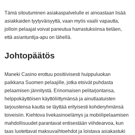
Tämä sitoutuminen asiakaspalvelulle ei ainoastaan lisää
asiakkaiden tyytyväisyyttä, vaan myös vaalii vapautta,
jolloin pelaajat voivat paneutua harrastuksiinsa tietäen,
että asiantuntija-apu on lähellä.
Johtopäätös
Maneki Casino erottuu positiivisesti huippuluokan
paikkana Suomen pelaajille, jotka etsivät puhdasta
pelaamisen jännitystä. Erinomaisen pelitarjontansa,
helppokäyttöisen käyttöliittymänsä ja ainutlaatuisten
tarjoustensa kautta se täyttää erityisesti kohderyhmänsä
toiveisiin. Kiehtova livekasinoelämys ja mobiilipelaamisen
mahdollisuudet parantavat entisestään viihdearvoa, kun
taas luotettavat maksuvaihtoehdot ja loistava asiakastuki