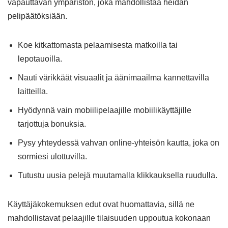
vapauttavan ympäristön, joka mahdollistaa heidän
pelipäätöksiään.
Koe kitkattomasta pelaamisesta matkoilla tai
lepotauoilla.
Nauti värikkäät visuaalit ja äänimaailma kannettavilla
laitteilla.
Hyödynnä vain mobiilipelaajille mobiilikäyttäjille
tarjottuja bonuksia.
Pysy yhteydessä vahvan online-yhteisön kautta, joka on
sormiesi ulottuvilla.
Tutustu uusia pelejä muutamalla klikkauksella ruudulla.
Käyttäjäkokemuksen edut ovat huomattavia, sillä ne
mahdollistavat pelaajille tilaisuuden uppoutua kokonaan