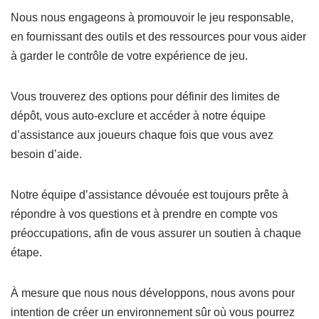
Nous nous engageons à promouvoir le jeu responsable,
en fournissant des outils et des ressources pour vous aider
à garder le contrôle de votre expérience de jeu.
Vous trouverez des options pour définir des limites de
dépôt, vous auto-exclure et accéder à notre équipe
d’assistance aux joueurs chaque fois que vous avez
besoin d’aide.
Notre équipe d’assistance dévouée est toujours prête à
répondre à vos questions et à prendre en compte vos
préoccupations, afin de vous assurer un soutien à chaque
étape.
À mesure que nous nous développons, nous avons pour
intention de créer un environnement sûr où vous pourrez