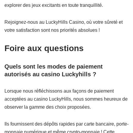
explorer des jeux excitants en toute tranquillité.
Rejoignez-nous au LuckyHills Casino, où votre sûreté et
votre satisfaction sont nos priorités absolues !
Foire aux questions
Quels sont les modes de paiement
autorisés au casino Luckyhills ?
Lorsque nous réfléchissons aux façons de paiement
acceptées au casino LuckyHills, nous sommes heureux de
observer la gamme des choix proposées.
Ils fournissent des dépôts rapides par carte bancaire, porte-
monnaie numérique et même crypto-monnaie ! Cette