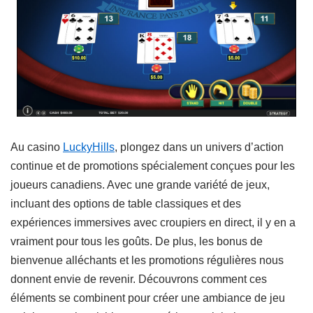
Au casino
LuckyHills
, plongez dans un univers d’action
continue et de promotions spécialement conçues pour les
joueurs canadiens. Avec une grande variété de jeux,
incluant des options de table classiques et des
expériences immersives avec croupiers en direct, il y en a
vraiment pour tous les goûts. De plus, les bonus de
bienvenue alléchants et les promotions régulières nous
donnent envie de revenir. Découvrons comment ces
éléments se combinent pour créer une ambiance de jeu