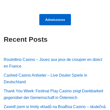
Admissions
Recent Posts
Roulettino Casino – Jouez aux jeux de croupier en direct
en France
Cashed Casino Anbieter – Live Dealer Spiele in
Deutschland
Thank You Week: Festival Play Casino zeigt Dankbarkeit
gegenüber der Gemeinschaft in Österreich
Zavedl jsem si limity vkladů na BoaBoa Casino – skutečná