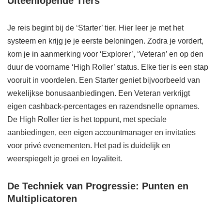
Uiteenlopende Tiers
Je reis begint bij de ‘Starter’ tier. Hier leer je met het
systeem en krijg je je eerste beloningen. Zodra je vordert,
kom je in aanmerking voor ‘Explorer’, ‘Veteran’ en op den
duur de voorname ‘High Roller’ status. Elke tier is een stap
vooruit in voordelen. Een Starter geniet bijvoorbeeld van
wekelijkse bonusaanbiedingen. Een Veteran verkrijgt
eigen cashback-percentages en razendsnelle opnames.
De High Roller tier is het toppunt, met speciale
aanbiedingen, een eigen accountmanager en invitaties
voor privé evenementen. Het pad is duidelijk en
weerspiegelt je groei en loyaliteit.
De Techniek van Progressie: Punten en
Multiplicatoren