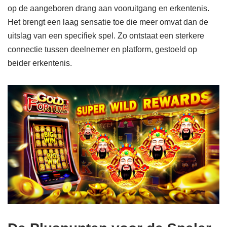
op de aangeboren drang aan vooruitgang en erkentenis.
Het brengt een laag sensatie toe die meer omvat dan de
uitslag van een specifiek spel. Zo ontstaat een sterkere
connectie tussen deelnemer en platform, gestoeld op
beider erkentenis.