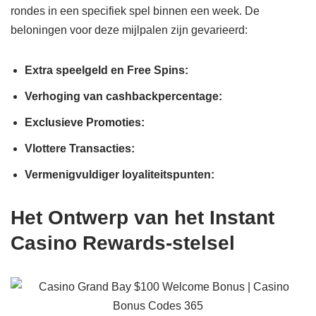
rondes in een specifiek spel binnen een week. De
beloningen voor deze mijlpalen zijn gevarieerd:
Extra speelgeld en Free Spins:
Verhoging van cashbackpercentage:
Exclusieve Promoties:
Vlottere Transacties:
Vermenigvuldiger loyaliteitspunten:
Het Ontwerp van het Instant
Casino Rewards-stelsel