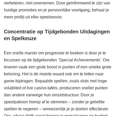
verbeteren, niet overnemen. Door geïnformeerd te zijn van
huidige promoties en je persoonlijke voortgang, behaal je
meer profijt uit elke speelsessie.
Concentratie op Tijdgebonden Uitdagingen
en Spelkeuze
Een snelle manier om progressie te boeken is door je te
focussen op de tijdgebonden ‘Special Achievements’. Die
leveren vaak een grote boost in punten of een unieke grote
beloning. Het is de moeite waard ook om te letten naar
game-bijdragen. Bepaalde spellen, zoals slots met hoge
volatiliteit of live casino-tafels, produceren sneller punten
dan andere vanwege hun omzetstructuur. Door je
speelpatroon hierop af te stemmen – zonder je geliefde
spellen te negeren – verwezenlijk je je doelen effectiever.
Ons advies blijft: speel binnen je gemakszone en budget.