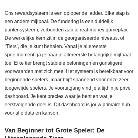
Ons rewardsysteem is een oplopende ladder. Elke stap is
een andere mijlpaal. De fundering is een duidelijk
puntensysteem, verbonden aan je real-money gameplay.
De werkelijke kern zit in de georganiseerde niveaus, of
‘Tiers’, die je kunt behalen. Vanaf je allereerste
speelmoment ga je naar je allereerste belangrijke mijlpaal
toe. Elke tier brengt stabiele beloningen en gunstigere
voorwaarden met zich mee. Het systeem is bereikbaar voor
beginnende spelers, maar blijft spannend voor onze zeer
toegewijde spelers. Je vooruitgang vind je altijd in je privé
dashboard. Je kent precies waar je bent en wat je
eerstvolgende doel is. Dit dashboard is jouw primaire hub
voor alle data en kansen.
Van Beginner tot Grote Speler: De