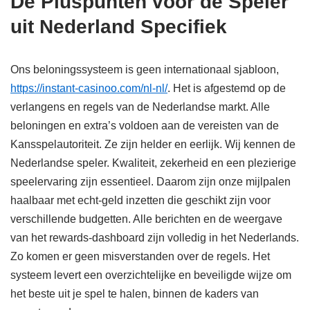
De Pluspunten voor de Speler
uit Nederland Specifiek
Ons beloningssysteem is geen internationaal sjabloon,
https://instant-casinoo.com/nl-nl/
. Het is afgestemd op de
verlangens en regels van de Nederlandse markt. Alle
beloningen en extra’s voldoen aan de vereisten van de
Kansspelautoriteit. Ze zijn helder en eerlijk. Wij kennen de
Nederlandse speler. Kwaliteit, zekerheid en een plezierige
speelervaring zijn essentieel. Daarom zijn onze mijlpalen
haalbaar met echt-geld inzetten die geschikt zijn voor
verschillende budgetten. Alle berichten en de weergave
van het rewards-dashboard zijn volledig in het Nederlands.
Zo komen er geen misverstanden over de regels. Het
systeem levert een overzichtelijke en beveiligde wijze om
het beste uit je spel te halen, binnen de kaders van