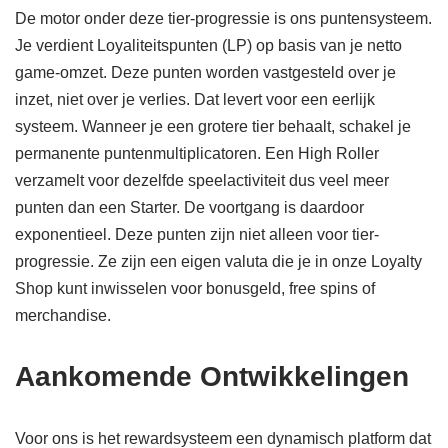
De motor onder deze tier-progressie is ons puntensysteem.
Je verdient Loyaliteitspunten (LP) op basis van je netto
game-omzet. Deze punten worden vastgesteld over je
inzet, niet over je verlies. Dat levert voor een eerlijk
systeem. Wanneer je een grotere tier behaalt, schakel je
permanente puntenmultiplicatoren. Een High Roller
verzamelt voor dezelfde speelactiviteit dus veel meer
punten dan een Starter. De voortgang is daardoor
exponentieel. Deze punten zijn niet alleen voor tier-
progressie. Ze zijn een eigen valuta die je in onze Loyalty
Shop kunt inwisselen voor bonusgeld, free spins of
merchandise.
Aankomende Ontwikkelingen
Voor ons is het rewardsysteem een dynamisch platform dat