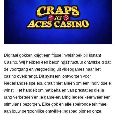
Digitaal gokken krijgt een frisse invalshoek bij Instant
Casino. Wij hebben een beloningsstructuur ontwikkeld dat
de voortgang en vergoeding uit videogames naar het
casino overbrengt. Dit systeem, ontworpen voor
Nederlandse spelers, draait niet alleen om een individuele
winst. Het handelt om het behalen van prestaties die je
rang verbeteren en je game-ervaring iedere keer weer een
stimulans bezorgen. Elke gok en alle spelronde telt mee
aan jouw persoonlijke ontwikkelingspad binnen onze