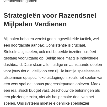
verantwoord gamen.
Strategieën voor Razendsnel
Mijlpalen Verdienen
Mijlpalen behalen vereist geen ingewikkelde tactiek, wel
een doordachte aanpak. Consistentie is cruciaal.
Stelselmatig spelen, ook met beperkte inzetten, creëert
gestaag vooruitgang op. Bekijk regelmatig je individuele
dashboard. Daar staan alle huidige en aanstaande doelen
voor jouw tier duidelijk op een rij. Je kunt je speelsessies
afstemmen op specifieke uitdagingen, zoals het spelen van
een vers spel dat bonus progressiepunten oplevert. Maak
een realistisch budget vast. Beschouw de beloningen als
een plezierige extra, niet als het primaire doel van het
spelen. Ons systeem moet je eigenlijke spelplezier