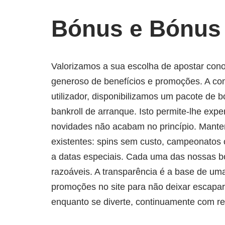
Bónus e Bónus 
Valorizamos a sua escolha de apostar con
generoso de benefícios e promoções. A co
utilizador, disponibilizamos um pacote de
bankroll de arranque. Isto permite-lhe exp
novidades não acabam no princípio. Mante
existentes: spins sem custo, campeonatos
a datas especiais. Cada uma das nossas bó
razoáveis. A transparência é a base de uma
promoções no site para não deixar escapa
enquanto se diverte, continuamente com re