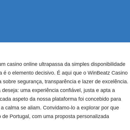
m casino online ultrapassa da simples disponibilidade
a é o elemento decisivo. É aqui que o WinBeatz Casino
a sobre segurança, transparência e lazer de excelência.
eseja: uma experiência confiável, justa e apta a
 cada aspeto da nossa plataforma foi concebido para
 a calma se aliam. Convidamo-lo a explorar por que
 de Portugal, com uma proposta personalizada