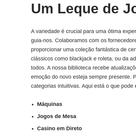
Um Leque de Jo
A variedade é crucial para uma ótima exper
guia-nos. Colaboramos com os fornecedor
proporcionar uma coleção fantástica de cen
clássicos como blackjack e roleta, ou da a
todos. A nossa biblioteca recebe atualiza
emoção do novo esteja sempre presente. P
categorias intuitivas. Aqui está o que pode
Máquinas
Jogos de Mesa
Casino em Direto