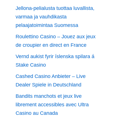
Jellona-pelialusta tuottaa luvallista,
varmaa ja vauhdikasta
pelaajatoimintaa Suomessa
Roulettino Casino – Jouez aux jeux
de croupier en direct en France
Vernd aukist fyrir íslenska spilara á
Stake Casino
Cashed Casino Anbieter – Live
Dealer Spiele in Deutschland
Bandits manchots et jeux live
librement accessibles avec Ultra
Casino au Canada