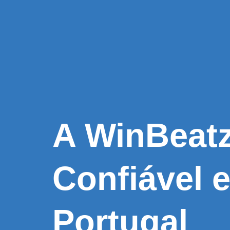
A WinBeatz
Confiável 
Portugal