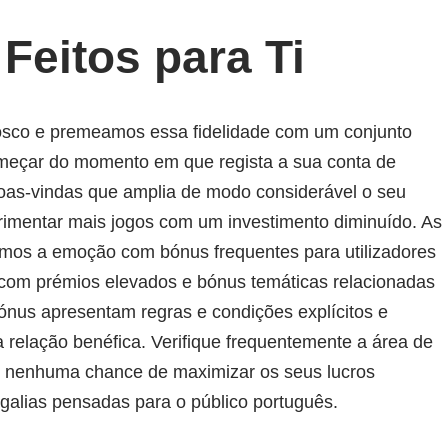
Feitos para Ti
osco e premeamos essa fidelidade com um conjunto
meçar do momento em que regista a sua conta de
 boas-vindas que amplia de modo considerável o seu
erimentar mais jogos com um investimento diminuído. As
mos a emoção com bónus frequentes para utilizadores
 com prémios elevados e bónus temáticas relacionadas
nus apresentam regras e condições explícitos e
 relação benéfica. Verifique frequentemente a área de
r nenhuma chance de maximizar os seus lucros
galias pensadas para o público português.