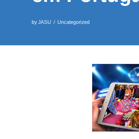
by
JASU
Uncategorized