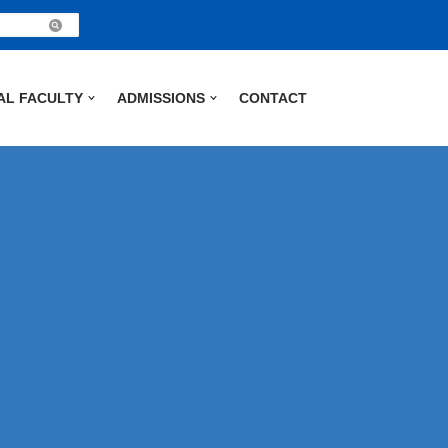
AL FACULTY
ADMISSIONS
CONTACT