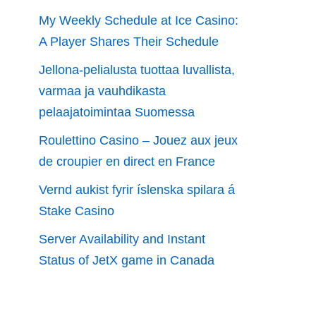
My Weekly Schedule at Ice Casino:
A Player Shares Their Schedule
Jellona-pelialusta tuottaa luvallista,
varmaa ja vauhdikasta
pelaajatoimintaa Suomessa
Roulettino Casino – Jouez aux jeux
de croupier en direct en France
Vernd aukist fyrir íslenska spilara á
Stake Casino
Server Availability and Instant
Status of JetX game in Canada