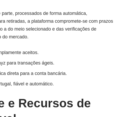
 parte, processados de forma automática,
 Para retiradas, a plataforma compromete-se com prazos
ito a do meio selecionado e das verificações de
o do mercado.
mplamente aceitos.
Payz para transações ágeis.
ica direta para a conta bancária.
ugal, fiável e automático.
te e Recursos de