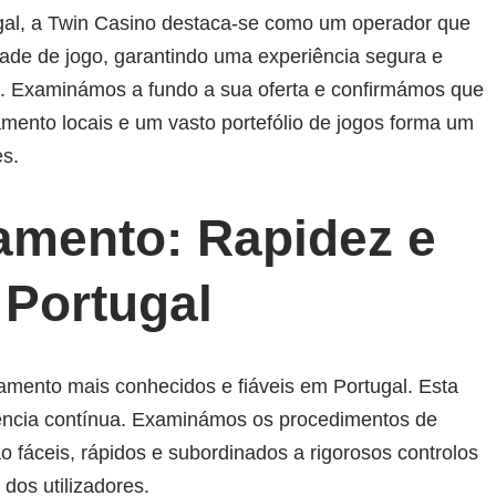
gal, a Twin Casino destaca-se como um operador que
ade de jogo, garantindo uma experiência segura e
. Examinámos a fundo a sua oferta e confirmámos que
ento locais e um vasto portefólio de jogos forma um
es.
mento: Rapidez e
 Portugal
amento mais conhecidos e fiáveis em Portugal. Esta
iência contínua. Examinámos os procedimentos de
 fáceis, rápidos e subordinados a rigorosos controlos
dos utilizadores.