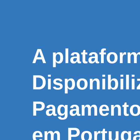
A platafor
Disponibili
Pagamento
em Portuga