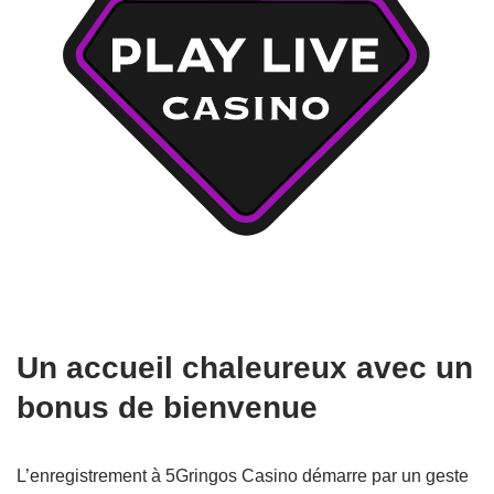
Un accueil chaleureux avec un
bonus de bienvenue
L’enregistrement à 5Gringos Casino démarre par un geste