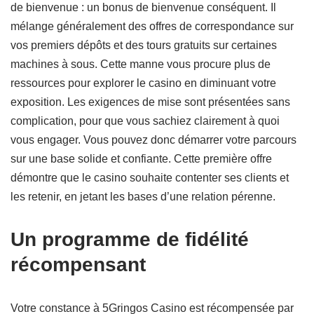
de bienvenue : un bonus de bienvenue conséquent. Il
mélange généralement des offres de correspondance sur
vos premiers dépôts et des tours gratuits sur certaines
machines à sous. Cette manne vous procure plus de
ressources pour explorer le casino en diminuant votre
exposition. Les exigences de mise sont présentées sans
complication, pour que vous sachiez clairement à quoi
vous engager. Vous pouvez donc démarrer votre parcours
sur une base solide et confiante. Cette première offre
démontre que le casino souhaite contenter ses clients et
les retenir, en jetant les bases d’une relation pérenne.
Un programme de fidélité
récompensant
Votre constance à 5Gringos Casino est récompensée par