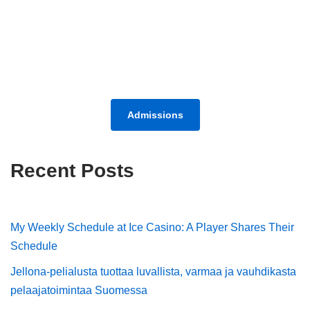
Admissions
Recent Posts
My Weekly Schedule at Ice Casino: A Player Shares Their
Schedule
Jellona-pelialusta tuottaa luvallista, varmaa ja vauhdikasta
pelaajatoimintaa Suomessa