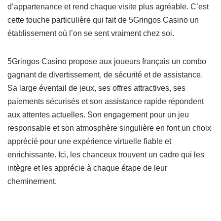
d’appartenance et rend chaque visite plus agréable. C’est
cette touche particulière qui fait de 5Gringos Casino un
établissement où l’on se sent vraiment chez soi.
5Gringos Casino propose aux joueurs français un combo
gagnant de divertissement, de sécurité et de assistance.
Sa large éventail de jeux, ses offres attractives, ses
paiements sécurisés et son assistance rapide répondent
aux attentes actuelles. Son engagement pour un jeu
responsable et son atmosphère singulière en font un choix
apprécié pour une expérience virtuelle fiable et
enrichissante. Ici, les chanceux trouvent un cadre qui les
intègre et les apprécie à chaque étape de leur
cheminement.