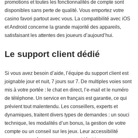
promotions et toutes les fonctionnalités de compte sont
disponibles sans perte de qualité. Vous emportez votre
casino favori partout avec vous. La compatibilité avec iOS
et Android concerne la grande majorité des appareils,
satisfaisant les attentes des joueurs d’aujourd’hui.
Le support client dédié
Si vous avez besoin d’aide, l’équipe du support client est
joignable jour et nuit, 7 jours sur 7. De multiples voies sont
mis à votre portée : le chat en direct, l’e-mail et le numéro
de téléphone. Un service en français est garantie, ce qui
prévient tout malentendu. Les conseillers, experts et
dynamiques, traitent divers types de demandes : un souci
technique, les modalités d’un bonus, la gestion de votre
compte ou un conseil sur les jeux. Leur accessibilité